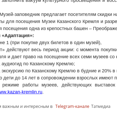
 заполнить вакуум культурного просвещения и восс
 Музей-заповедник предлагает посетителям скидки 
ты для посещения Музеи Казанского Кремля и разре
я посещения одна из крепостных башен – Преображ
и «Адаптация»:
ене 1 (при покупке двух билетов в один музей),
т» действуют весь период акции: с момента покупк
мля и дает право на посещение всех семи музеев со 
 аудиогид по Казанскому Кремлю;
 экскурсию по Казанскому Кремлю в будние и 20% в
о дети до 14 лет в сопровождении взрослых имеют 
 режиме работы музеев, действующих выставо
ww.kazan-kremlin.ru
.
м важным и интересным в
Telegram-канале
Татмедиа