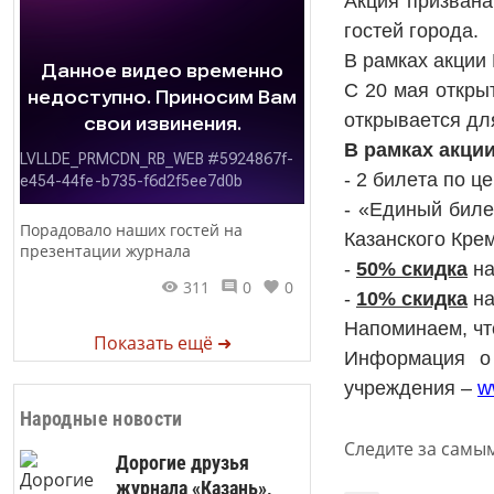
Акция призвана
гостей города.
В рамках акции
С 20 мая откры
открывается дл
В рамках акци
- 2 билета по ц
- «Единый биле
Порадовало наших гостей на
Казанского Кре
презентации журнала
-
50% скидка
на
311
0
0
-
10% скидка
на
Напоминаем, чт
Показать ещё ➜
Информация о
учреждения –
w
Народные новости
Следите за самы
Дорогие друзья
журнала «Казань»,