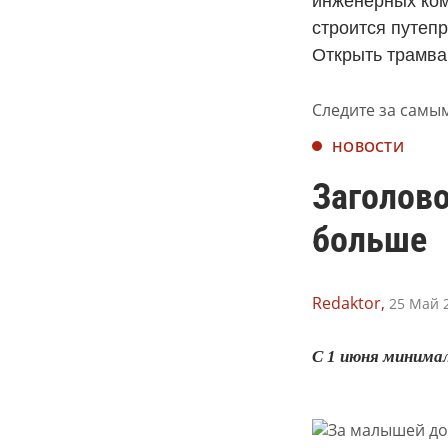
инженерных ком
строится путеп
Открыть трамва
Следите за самы
НОВОСТИ
Заголово
больше
Redaktor,
25 Май 2
С 1 июня минимал