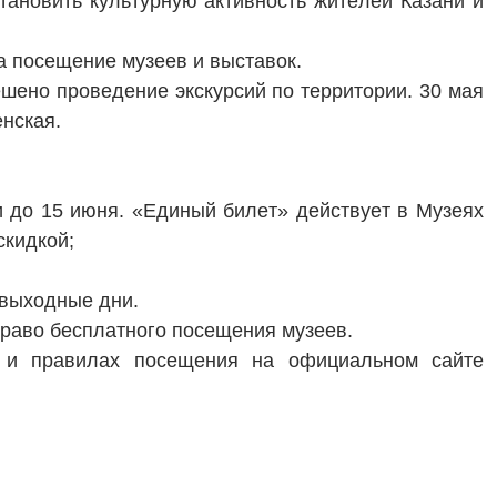
тановить культурную активность жителей Казани и
на посещение музеев
и
выставок.
шено проведение экскурсий по территории. 30 мая
енская.
и до 15 июня. «Единый билет» действует в Музеях
скидкой;
 выходные дни.
право бесплатного посещения музеев.
к и
правилах
посещения на официальном сайте