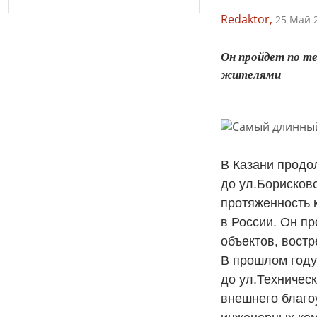
Redaktor,
25 Май 2
Он пройдет по т
жителями
В Казани продол
до ул.Борисков
протяженность 
в России. Он п
объектов, вост
В прошлом году
до ул.Техничес
внешнего благо