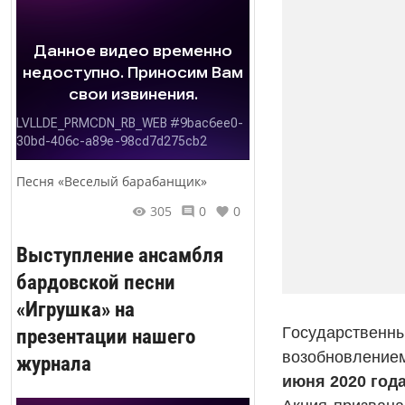
Песня «Веселый барабанщик»
305
0
0
Выступление ансамбля
бардовской песни
«Игрушка» на
презентации нашего
Государственны
возобновлением
журнала
июня 2020 года