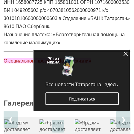
ИНН 1658087725 КПП 165801001 ОГРН 1071600003530
БИК 049205603 р/с 40703810562000000971 к/с
30101810600000000603 в Отделение «БАНК Татарстан»
8610 ПАО Сбербанк.
Назначение платежа: «Благотворительная помощь на
кормление малоимущих».
О социальном проекте «Дорога жизни»
Все новости Татарстана - здесь
Подписаться
Галерея
❮
❯