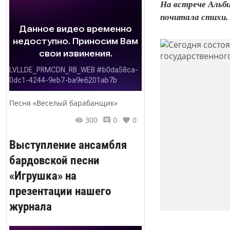
На встрече Альб
почитала стихи.
Песня «Веселый барабанщик»
300
0
0
Выступление ансамбля
бардовской песни
«Игрушка» на
презентации нашего
журнала