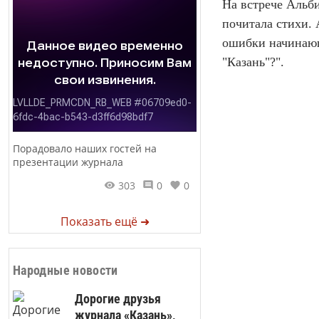
На встрече Альби
почитала стихи. 
ошибки начинающи
"Казань"?".
Порадовало наших гостей на
презентации журнала
303
0
0
Показать ещё ➜
Народные новости
Дорогие друзья
журнала «Казань»,