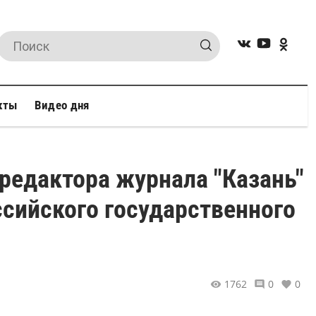
кты
Видео дня
 редактора журнала "Казань"
ссийского государственного
1762
0
0