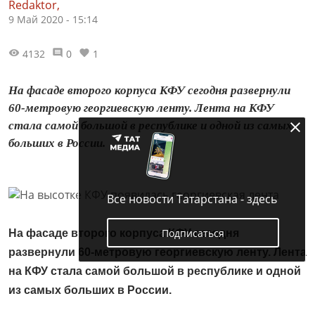
Redaktor,
9 Май 2020 - 15:14
4132
0
1
На фасаде второго корпуса КФУ сегодня развернули
60-метровую георгиевскую ленту. Лента на КФУ
стала самой большой в республике и одной из самых
больших в России.
Все новости Татарстана - здесь
Подписаться
На фасаде второго корпуса КФУ сегодня
развернули 60-метровую георгиевскую ленту. Лента
на КФУ стала самой большой в республике и одной
из самых больших в России.