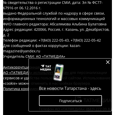
№ свидетельства о регистрации СМИ, дата: Эл № ФС77-
67916 от 06.12.2016 г.
выдано Федеральной службой по надзору в сфере связи,
информационных технологий и массовых коммуникаций
ФИО главного редактора: Абсалямова Альбина Булатовна
Адрес редакции: 420066, Россия, г. Казань, ул. Декабристов,
д. 2
Телефон редакции: +7(843) 222-05-43, +7(843) 222-05-42
Для сообщений о фактах коррупции: kazan-
magazine@yandex.ru
Учредитель СМИ: АО «ТАТМЕДИА»
Антикоррупционная политика
АО «ТАТМЕДИА» использует «cookie»
для персонализации
сервисов и удобства пользователей сайтом. Использование
«cookie» можно отменить в настройках браузера.
Все новости Татарстана - здесь
Политика конфиденциальности
Подписаться
Телефон АО «ТАТМЕДИА»:
(843) 222 09 84