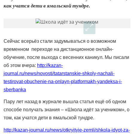
как учатся дети в ямальской тундре.
Сейчас всерьёз стали задумываться о возможном
временном переходе на дистанционное онлайн-
обучение, после выхода с весенних каникул. Мы писали
об этом вчера:
http://kazan-
journal.ru/news/novosti/tatarstanskie-shkoly-nachali-
testirovat-obuchenie-na-onlayn-platformakh-yandeksa-i-
sberbanka
Пару лет назад в журнале вышла статья ещё об одном
способе получать знания – «Школа идёт за учеником», о
том, как учатся дети в ямальской тундре.
http://kazan-journal.ru/news/otkryityie-zemli/shkola-idyot-za-