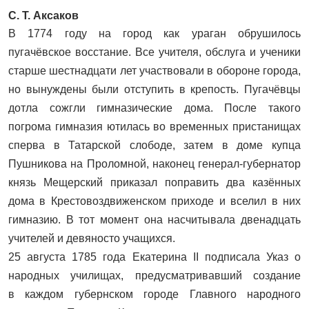
С. Т. Аксаков
В 1774 году на город как ураган обрушилось
пугачёвское восстание. Все учителя, обслуга и ученики
старше шестнадцати лет участвовали в обороне города,
но вынуждены были отступить в крепость. Пугачёвцы
дотла сожгли гимназические дома. После такого
погрома гимназия ютилась во временных пристанищах
сперва в Татарской слободе, затем в доме купца
Пушникова на Проломной, наконец генерал-губернатор
князь Мещерский приказал поправить два казённых
дома в Крестовоз­движенском приходе и вселил в них
гимназию. В тот момент она насчитывала двенадцать
учителей и девяносто учащихся.
25 августа 1785 года Екатерина II подписала Указ о
народных училищах, предусматривавший создание
в каждом губернском городе Главного народного