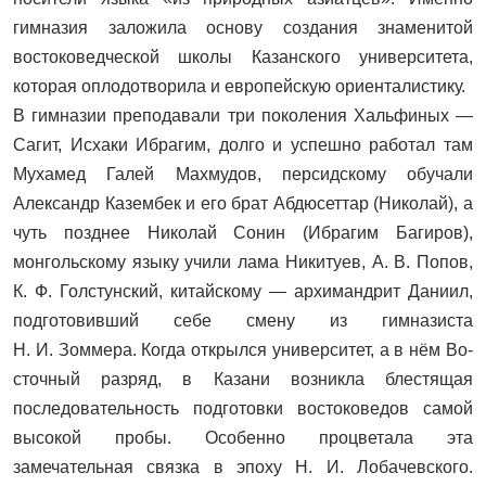
гимназия заложила основу создания знаменитой
востоковедческой школы Казанского университета,
которая оплодотворила и европейскую ориенталистику.
В гимназии преподавали три поколения Хальфиных —
Сагит, Исхаки Ибрагим, долго и успешно работал там
Мухамед Галей Махмудов, персидскому обучали
Александр Казембек и его брат Абдюсеттар (Николай), а
чуть позднее Николай Сонин (Ибрагим Багиров),
монгольскому языку учили лама Никитуев, А. В. Попов,
К. Ф. Голстунский, китайскому — архимандрит Даниил,
подготовивший себе смену из гимназиста
Н. И. Зоммера. Когда открылся университет, а в нём Во­
сточный разряд, в Казани возникла блестящая
последовательность подготовки востоковедов самой
высокой пробы. Особенно процветала эта
замечательная связка в эпоху Н. И. Лобачевского.