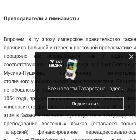
Преподаватели и гимназисты
Впрочем, в ту эпоху имперское правительство также
проявило большой интерес к восточной проблематике и
поощряло как исследования, так и подготовку
соответствующих кадров. Переезд в Санкт-Петербург
Мусина-Пушкина, назначенного попечителем
столичного учебного округа, имел последствия. Без него
Все новости Татарстана - здесь
не обошлось в подготовке Указа Сенату от 22 октября
1854 года, провозгласившего открытие в Петербургском
Подписаться
университете факультета восточных языков. В связи с
этим в Казани в гимназии и университете прекращалось
преподавание восточных языков (оставался только
татарский), финансирование переадресовывалось