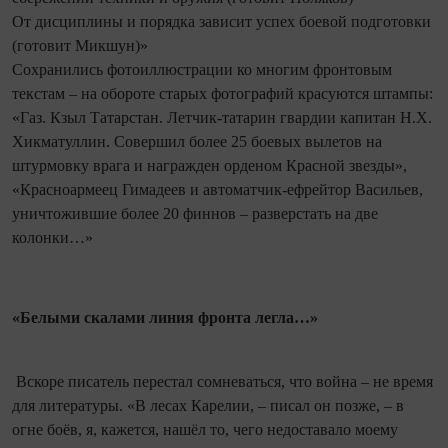
От дисциплины и порядка зависит успех боевой подготовки
(готовит Микшун)»
Сохранились фотоиллюстрации ко многим фронтовым
текстам – на обороте старых фотографий красуются штампы:
«Газ. Кзыл Татарстан. Летчик-татарин гвардии капитан Н.Х.
Хикматуллин. Совершил более 25 боевых вылетов на
штурмовку врага и награжден орденом Красной звезды»,
«Красноармеец Гимадеев и автоматчик-ефрейтор Васильев,
уничтожившие более 20 финнов – разверстать на две
колонки…»
«Белыми скалами линия фронта легла…»
Вскоре писатель перестал сомневаться, что война – не время
для литературы. «В лесах Карелии, – писал он позже, – в
огне боёв, я, кажется, нашёл то, чего недоставало моему