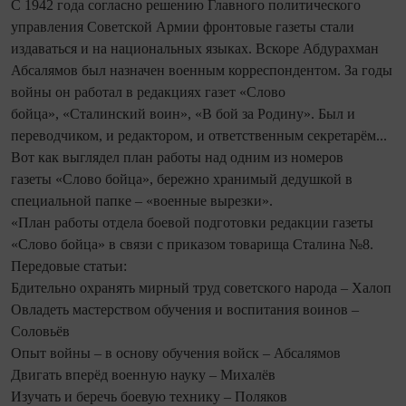
С 1942 года согласно решению Главного политического
управления Советской Армии фронтовые газеты стали
издаваться и на национальных языках. Вскоре Абдурахман
Абсалямов был назначен военным корреспондентом. За годы
войны он работал в редакциях газет «Слово
бойца», «Сталинский воин», «В бой за Родину». Был и
переводчиком, и редактором, и ответственным секретарём...
Вот как выглядел план работы над одним из номеров
газеты «Слово бойца», бережно хранимый дедушкой в
специальной папке – «военные вырезки».
«План работы отдела боевой подготовки редакции газеты
«Слово бойца» в связи с приказом товарища Сталина №8.
Передовые статьи:
Бдительно охранять мирный труд советского народа – Халоп
Овладеть мастерством обучения и воспитания воинов –
Соловьёв
Опыт войны – в основу обучения войск – Абсалямов
Двигать вперёд военную науку – Михалёв
Изучать и беречь боевую технику – Поляков