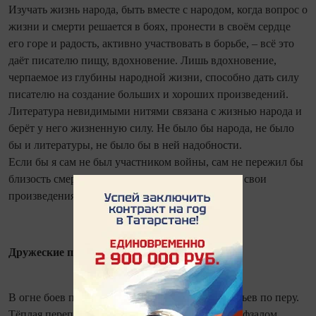
Изучать жизнь народа, быть вместе с народом, когда вопрос о
жизни и смерти решается в боях, пронести в своём сердце
его горе и радость, активно участвовать в борьбе, – всё это
даёт писателю пищу, вдохновение. Лишь вдохновение,
черпаемое из глубины народной жизни, способно дать силу
писателю на создание больших и хороших произведений.
Литература невидимыми нитями связана с жизнью народа и
берёт у него жизненную силу. Не было бы народа, не было
бы и литературы, не было бы в ней надобности.
Если бы я сам не был участником войны, сам не пережил бы
близость смерти, я бы никогда не смог написать свои
произведения...»
Дружеские письма
В огне боев писатель не забывал и своих собратьев по перу.
Тёплая переписка связывала его с писателями Афзалом