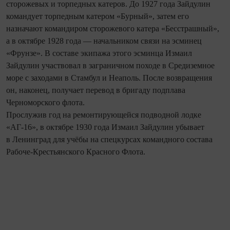
сторожевых и торпедных катеров. До 1927 года Зайдулин
командует торпедным катером «Бурный», затем его
назначают командиром сторожевого катера «Бесстрашный»,
а в октябре 1928 года — начальником связи на эсминец
«Фрунзе». В составе экипажа этого эсминца Измаил
Зайдулин участвовал в заграничном походе в Средиземное
море с заходами в Стамбул и Неаполь. После возвращения
он, наконец, получает перевод в бригаду подплава
Черноморского флота.
Прослужив год на ремонтирующейся подводной лодке
«АГ-16», в октябре 1930 года Измаил Зай­дулин убывает
в Ленинград для учёбы на спецкурсах командного состава
Рабоче-Крестьянского Красного Флота.