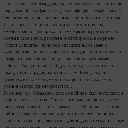
раньше знал свой взвод, свою роту, свой батальон, то теперь
передо мной весь фронт, солдаты и офицеры, судьбы людей.
Теперь я почувствовал нерушимое единство фронта и тыла.
Если раньше Татарстан казался далеким, то теперь
еженедельно оттуда приходят самые разнообразные вести…
Хотя я в своё время, работая в многотиражке, в журнале
«Совет эдибияты», приобрёл определенный навык в
журналистике, но настоящую школу журналистики прошёл
во фронтовых газетах. Специфика газеты научила меня
работать быстро и смело. Я думаю, тому, кто не прошёл
школу газеты, трудно быть писателем. Ведь дело, по
существу, не только в умении быстро писать, сколько в
умении быстро ориентироваться…»
Как писал сам Абсалямов, хотя до войны и был опубликован
сборник его рассказов «Солнце счастья», но настоящая его
литературная деятельность началась со сборника рассказов о
войне «Северное сияние». «До этого у меня были поиски,
какие-то всходы появлялись в глубине души, пускали слабые
ростки, но основной линии, которую можно было назвать