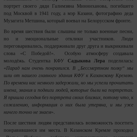
портрет своего дяди Галимзяна Минниханова, погибшего
под Москвой в 1941 году, а мэр Казани, фотографию деда
Музагита Метшина, который воевал на Белорусском фронте.
Во время шествия были слышны не только военные песни,
но и эмоциональные отклики участников. Люди
переговаривались, поддерживали друг друга и выкрикивали
слова «С Победой!». Особую атмосферу создавала
молодёжь. Студентка КФУ
Садыкова Лера
поделилась:
«
Парад нам очень понравился. В „Бессмертном полку“ мы
шли от нашего главного здания КФУ к Казанскому Кремлю.
По времени нас немного задержали, но мы успели прочитать
имена, звания и подвиги людей, которые были на портретах.
Я пришла сегодня без портрета своих близких, потому что, к
сожалению, информация о них была утеряна, и мы уже
ничего точно не знаем
».
После шествия людям представилась возможность посетить
понравившиеся им места. В Казанском Кремле проходил