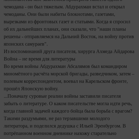
чемодана - он был тяжелым. Абдурахман встал и открыл
чемоданы. Они были набиты блокнотами, газетами,
вырезками из фронтовых газет и статьями. Когда я спросил
об их дальнейших планах, они сказали, что "наши планы
решены - отправляемся на Дальний Восток, на войну против
японских самураев".
Из воспоминаний друга писателя, хирурга Ахмеда Айдарова
Война – не время для литературы
Во время войны Абдурахман Абсалямов был командиром
миномётного расчёта морской бригады, разведчиком, затем –
полевым корреспондентом, воевал на Карельском фронте,
прошёл Японскую войну.
...Поначалу суровые реалии войны заставили писателя
забыть о литературе. О каком писательстве могла идти речь,
когда главной задачей каждого бойца была борьба с врагом?
Такими раздумьями, не раз терзавшими молодого
литератора, и поделился дедушка с Ильей Эренбургом. В
потрёпанном военном дневнике нахожу старательно