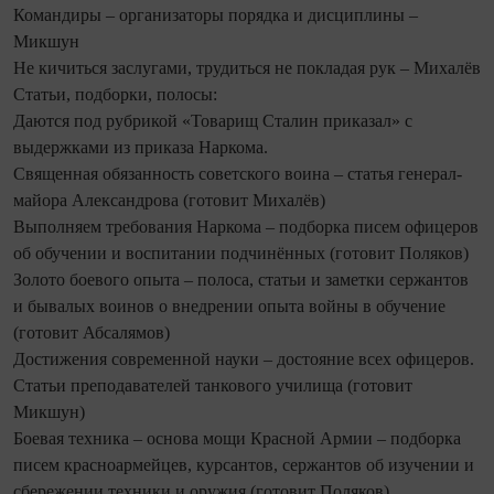
Командиры – организаторы порядка и дисциплины –
Микшун
Не кичиться заслугами, трудиться не покладая рук – Михалёв
Статьи, подборки, полосы:
Даются под рубрикой «Товарищ Сталин приказал» с
выдержками из приказа Наркома.
Священная обязанность советского воина – статья генерал-
майора Александрова (готовит Михалёв)
Выполняем требования Наркома – подборка писем офицеров
об обучении и воспитании подчинённых (готовит Поляков)
Золото боевого опыта – полоса, статьи и заметки сержантов
и бывалых воинов о внедрении опыта войны в обучение
(готовит Абсалямов)
Достижения современной науки – достояние всех офицеров.
Статьи преподавателей танкового училища (готовит
Микшун)
Боевая техника – основа мощи Красной Армии – подборка
писем красноармейцев, курсантов, сержантов об изучении и
сбережении техники и оружия (готовит Поляков)