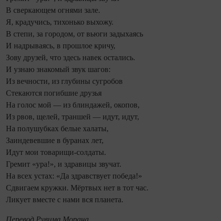
В сверкающем огнями зале.
Я, крадучись, тихонько выхожу.
В степи, за городом, от вьюги задыхаясь
И надрываясь, в прошлое кричу,
Зову друзей, что здесь навек остались.
И узнаю знакомый звук шагов:
Из вечности, из глубины сугробов
Стекаются погибшие друзья
На голос мой — из блиндажей, окопов,
Из рвов, щелей, траншей — идут, идут,
На полушубках белые халаты,
Заиндевевшие в буранах лет,
Идут мои товарищи-солдаты.
Гремит «ура!», и здравицы звучат.
На всех устах: «Да здравствует победа!»
Сдвигаем кружки. Мёртвых нет в тот час.
Ликует вместе с нами вся планета.
Перевод Рувима Морана