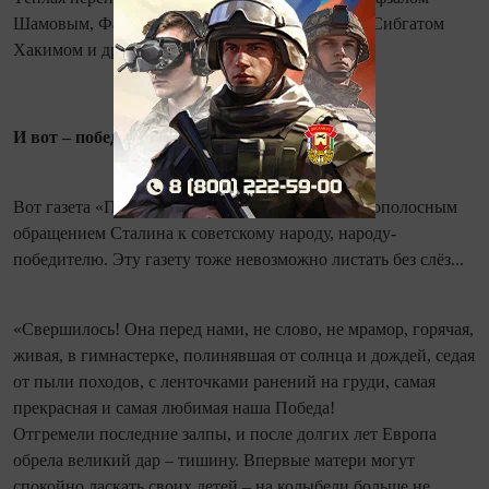
Шамовым, Фатихом Каримом, Аделем Кутуем, Сибгатом
Хакимом и другими.
И вот – победа!
Вот газета «Правда» от 10 мая 1945 года, с первополосным
обращением Сталина к советскому народу, народу-
победителю. Эту газету тоже невозможно листать без слёз...
«Свершилось! Она перед нами, не слово, не мрамор, горячая,
живая, в гимнастерке, полинявшая от солнца и дождей, седая
от пыли походов, с ленточками ранений на груди, самая
прекрасная и самая любимая наша Победа!
Отгремели последние залпы, и после долгих лет Европа
обрела великий дар – тишину. Впервые матери могут
спокойно ласкать своих детей – на колыбели больше не