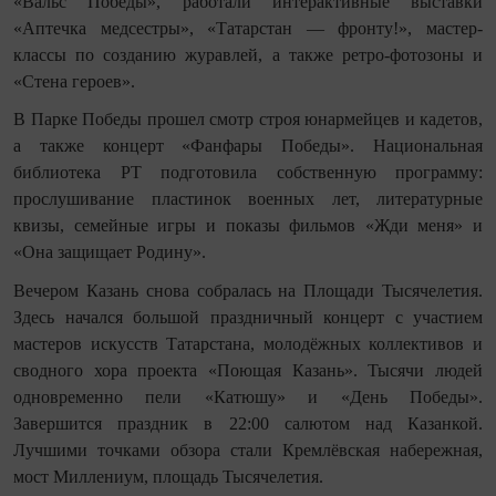
«Вальс Победы», работали интерактивные выставки
«Аптечка медсестры», «Татарстан — фронту!», мастер-
классы по созданию журавлей, а также ретро-фотозоны и
«Стена героев».
В Парке Победы прошел смотр строя юнармейцев и кадетов,
а также концерт «Фанфары Победы». Национальная
библиотека РТ подготовила собственную программу:
прослушивание пластинок военных лет, литературные
квизы, семейные игры и показы фильмов «Жди меня» и
«Она защищает Родину».
Вечером Казань снова собралась на Площади Тысячелетия.
Здесь начался большой праздничный концерт с участием
мастеров искусств Татарстана, молодёжных коллективов и
сводного хора проекта «Поющая Казань». Тысячи людей
одновременно пели «Катюшу» и «День Победы».
Завершится праздник в 22:00 салютом над Казанкой.
Лучшими точками обзора стали Кремлёвская набережная,
мост Миллениум, площадь Тысячелетия.