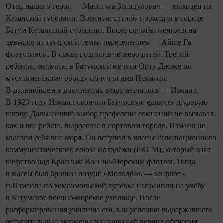
Отец нашего героя — Матигула Загидулович — выходец из
Казанской губернии. Военную службу проходил в городе
Батум Кутаисской губернии. После службы женился на
девушке из татарской семьи переселенцев — Айше Га­
фиатулиной. В семье родилось четверо детей. Третий
ребёнок, мальчик, в Батумской мечети Орта-Джаме по
мусульманскому обряду получил имя Исмагил.
В дальнейшем в документах везде значилось — Измаил.
В 1923 году Измаил окончил Батумскую единую трудовую
школу. Дальнейший выбор профессии сомнений не вызывал:
как и все ребята, выросшие в портовом городе, Измаил не
мыслил себя вне моря. Он вступил в члены Революционного
коммунистического союза молодёжи (РКСМ), который взял
шефство над Красным Военно-Морским флотом. Тогда
в массы был брошен лозунг «Молодёжь — во флот»,
и Измаила по комсомольской путёвке направили на учёбу
в Батумское военно-морское училище. После
расформирования училища его, как успешно выдержавшего
вступительные экзамены и начальный период обучения,