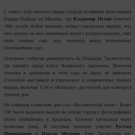
С самого утра жители города следили за прямой трансляцией
Парада Победы из Москвы, где
Владимир Путин
отметил:
«
Мы всегда будем помнить подвиг советского народа, то,
что именно он внёс решающий вклад в разгром нацизма, спас
свою страну, спас мир, положил конец тотальному
беспощадному злу
».
Основные события развернулись на Площади Тысячелетия,
где прошёл парад войск Казанского гарнизона. Военной
техники в движении в этом году не было, её заменили
статичной выставкой исторических и современных боевых
машин, включая Т-34 и «Катюшу», доступной для осмотра в
течение дня.
Но главным символом дня стал «Бессмертный полк». Более
130 тысяч казанцев вышли на улицы города с фотографиями
своих прабабушек и прадедов. Колонна проходила через
несколько улиц. В шествии приняли участие
Рустам
Минниханов
и
Ильсур Метшин
. Раис Татарстана нёс