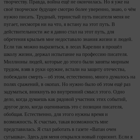
творчеству. Правда, война ещё не окончилась. Но я уже на
своё творческое будущее смотрю более уверенно, знаю, о чём
нужно писать. Трудный, тернистый путь писателя меня не
пугает, несмотря ни на что, я встану на этот путь. В
действительности же я давно стал на этот путь, для
обретения крыльев мне недоставало знания жизни и людей.
Если так можно выразиться, в лесах Карелии я прошёл
школу жизни, держал испытание на профессию писателя.
Миллионы людей, которые до этого были заняты мирным
трудом, взяв в руки оружие, встали на защиту отечества,
побеждали смерть – об этом, естественно, много думалось на
полях сражений, в окопах. Но нужно было об этом ещё раз
задуматься, вникнуть во внутренний смысл этого. Одно
дело, когда думаешь как рядовой участник этих событий,
другое дело, когда оцениваешь это с позиции писателя,
обобщая. Естественно, для этого нужны время и
возможность. К счастью, такая возможность мне
представилась. Я стал работать в газете «Ватан очен
сугышка». Здесь для меня открылся новый горизонт. Если я