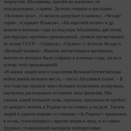
творчестве Абсалямова, причём не косвенно, не
опосредованно, а прямо. Десятки очерков и рассказов –
«Потомок орла», «Смелость разрубает и камень», «Четыре
героя», «Сержант Ильясов», «На короткой волне» и др.
вышли в военные годы из под пера Абсалямова, дав почву
для будущих крупных произведений, громом прозвучавших
по всему СССР – «Газинур», «Орлята» («Золотая Звезда»),
«Вечный человек». Именно впечатления и материалы,
многие из которых были собраны в военные годы, легли в
основу этих произведений.
«В жизни людей моего поколения Великая Отечественная
война заняла большое место, – писал Абсалямов позже. – В
эти годы мы прошли через большие испытания, возмужали,
научились распознавать истинное лицо фашизма. Мы
узнали, какой большой силы, героизма, преданности требует
от каждого любовь к Родине не на словах, а на деле. Тысячи
людей в едином порыве со словами: «За Родину!» врывались
в огонь, столкнувшись с врагом лицом к лицу, и из самых
трудных столкновений выходили победителями.