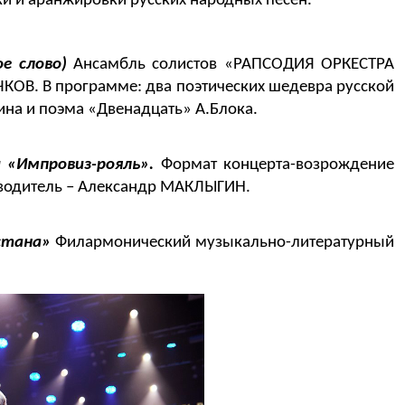
ки и аранжировки русских народных песен.
е слово)
Ансамбль солистов «РАПСОДИЯ ОРКЕСТРА
ОВ. В программе: два поэтических шедевра русской
ина и поэма «Двенадцать» А.Блока.
 «Импровиз-рояль».
Формат концерта-возрождение
оводитель – Александр МАКЛЫГИН.
стана»
Филармонический музыкально-литературный