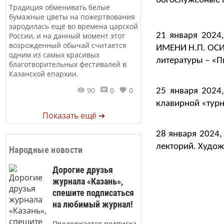
богослужебные п
Традиция обменивать белые
бумажные цветы на пожертвования
зародилась ещё во времена царской
России, и на данный момент этот
21 января 2024,
возрожденный обычай считается
ИМЕНИ Н.П. ОСИ
одним из самых красивых
литературы – «П
благотворительных фестивалей в
Казанской епархии.
90
0
0
25 января 2024,
клавирной «турн
Показать ещё ➜
28 января 2024,
лекторий. Худо
Народные новости
Дорогие друзья
журнала «Казань»,
спешите подписаться
на любимый журнал!
Продолжается подписка