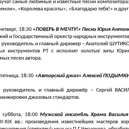
вучат самые любимые и известные песни композитора:
емли», «Королева красоты», «Благодарю тебя!» и дру
четверг, 18:30
«ПОВЕРЬ В МЕЧТУ!» Песни Юрия Антон
ий и Государственный оркестр народных инструментов
 руководитель и главный дирижер – Анатолий ШУТИКО
ых инструментов РТ с исполнят золотые хиты Юри
мых песен автора.
 пятница, 18:30
«Авторский джаз» Алексей ПОДЫМК
 руководитель и главный дирижёр – Сергей ВАСИЛ
ранжировки джазовых стандартов.
, суббота, 18:00
Мужской ансамбль Храма Василия
II-XIX вв.: произведения известнейших мастеров хо