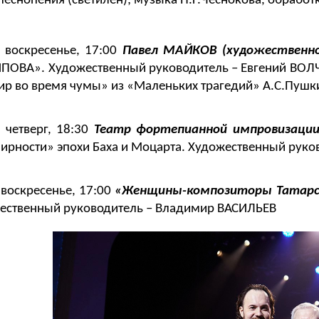
еснопения (светилен); музыка П.Г.Чеснокова, обработ
 воскресенье, 17:00
Павел МАЙКОВ (художественно
ПОВА». Художественный руководитель – Евгений ВОЛЧК
ир во время чумы» из «Маленьких трагедий» А.С.Пушк
 четверг, 18:30
Театр фортепианной импровизации
ирности» эпохи Баха и Моцарта. Художественный рук
 воскресенье, 17:00
«Женщины-композиторы Татар
жественный руководитель – Владимир ВАСИЛЬЕВ