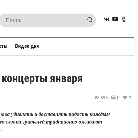
кты
Видео дня
 концерты января
695
0
0
отова удивлять и доставлять радость каждым
го сезона зрителей традиционно ожидают
.