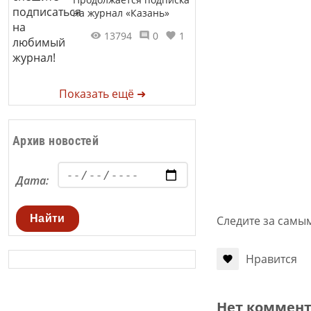
на журнал «Казань»
13794
0
1
Показать ещё ➜
Архив новостей
Дата:
Найти
Следите за самы
Нравится
Нет коммен