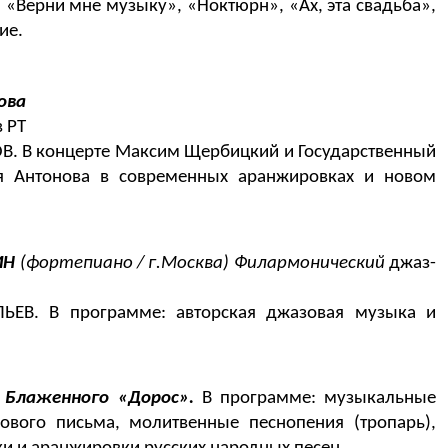
 «Верни мне музыку», «Ноктюрн», «Ах, эта свадьба»,
гие.
ова
 РТ
В. В концерте Максим Щербицкий и Государственный
я Антонова в современных аранжировках и новом
ИН
(фортепиано / г.Москва) Филармонический
джаз-
ЬЕВ. В программе: авторская джазовая музыка и
 Блаженного «Дорос».
В программе: музыкальные
рового письма, молитвенные песнопения (тропарь),