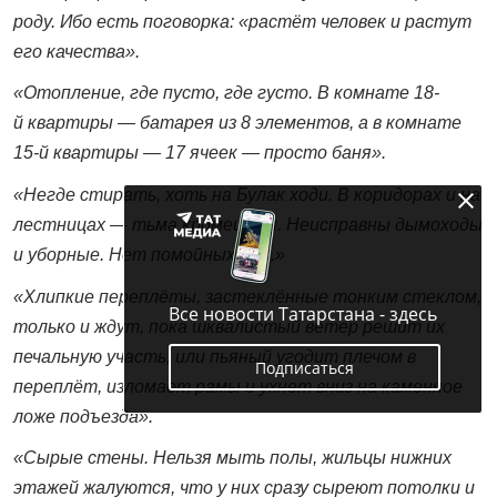
роду. Ибо есть поговорка: «растёт человек и растут
его качества».
«Отопление, где пусто, где густо. В комнате 18-
й квартиры — батарея из 8 элементов, а в комнате
15-й квартиры — 17 ячеек — просто баня».
«Негде стирать, хоть на Булак ходи. В коридорах и на
лестницах — тьма кромешная. Неисправны дымоходы
и уборные. Нет помойных ям...»
«Хлипкие переплёты, застеклённые тонким стеклом,
Все новости Татарстана - здесь
только и ждут, пока шквалистый ветер решит их
печальную участь, или пьяный угодит плечом в
Подписаться
переплёт, изломает рамы и ухнет вниз на каменное
ложе подъезда».
«Сырые стены. Нельзя мыть полы, жильцы нижних
этажей жалуются, что у них сразу сыреют потолки и