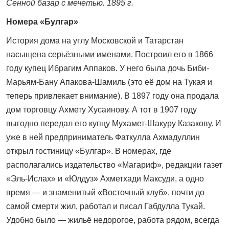
Сенной базар с мечетью. 1895 г.
Номера «Булгар»
История дома на углу Московской и Татарстан
насыщена серьёзными именами. Построил его в 1866
году купец Ибрагим Аппаков. У него была дочь Биби-
Марьям-Бану Апакова-Шамиль (это её дом на Тукая и
теперь привлекает внимание). В 1897 году она продала
дом торговцу Ахмету Хусаинову. А тот в 1907 году
выгодно передал его купцу Мухамет-Шакуру Казакову. И
уже в ней предприниматель Фаткулла Ахмадуллин
открыл гостиницу «Булгар». В номерах, где
располагались издательство «Магариф», редакции газет
«Эль-Ислах» и «Юлдуз» Ахметхади Максуди, а одно
время — и знаменитый «Восточный клуб», почти до
самой смерти жил, работал и писал Габдулла Тукай.
Удобно было — жильё недорогое, работа рядом, всегда