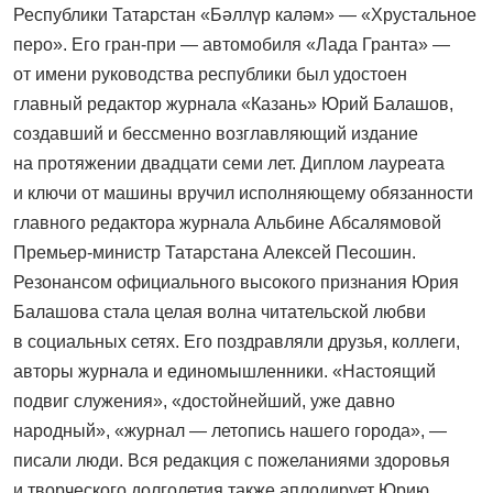
Республики Татарстан «Бәллүр каләм» — «Хрустальное
перо». Его гран-при — автомобиля «Лада Гранта» —
от имени руководства республики был удостоен
главный редактор журнала «Казань» Юрий Балашов,
создавший и бессменно возглавляющий издание
на протяжении двадцати семи лет. Диплом лауреата
и ключи от машины вручил исполняющему обязанности
главного редактора журнала Альбине Абсалямовой
Премьер-министр Татарстана Алексей Песошин.
Резонансом официального высокого признания Юрия
Балашова стала целая волна читательской любви
в социальных сетях. Его поздравляли друзья, коллеги,
авторы журнала и единомышленники. «Настоящий
подвиг служения», «достойнейший, уже давно
народный», «журнал — летопись нашего города», —
писали люди. Вся редакция с пожеланиями здоровья
и творческого долголетия также аплодирует Юрию