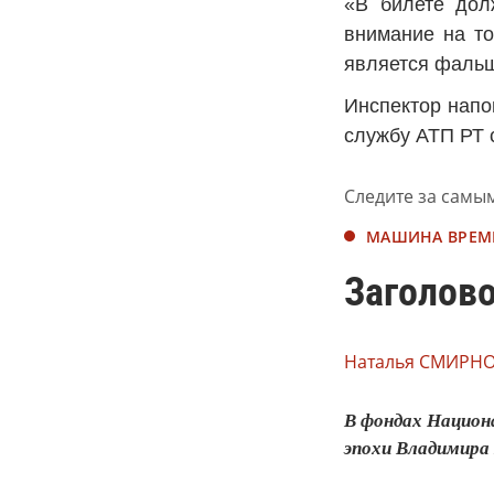
«В билете дол
внимание на то
является фаль
Инспектор напо
службу АТП РТ 
Следите за самы
МАШИНА ВРЕМ
Заголово
Наталья СМИРНО
В фондах Национ
эпохи Владимира