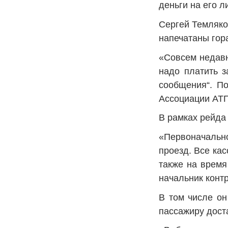
деньги на его 
Сергей Темляко
напечатаны гор
«Совсем недавн
надо платить з
сообщения“. По
Ассоциации АТП
В рамках рейда
«Первоначально
проезд. Все ка
также на время
начальник конт
В том числе он
пассажиру дост