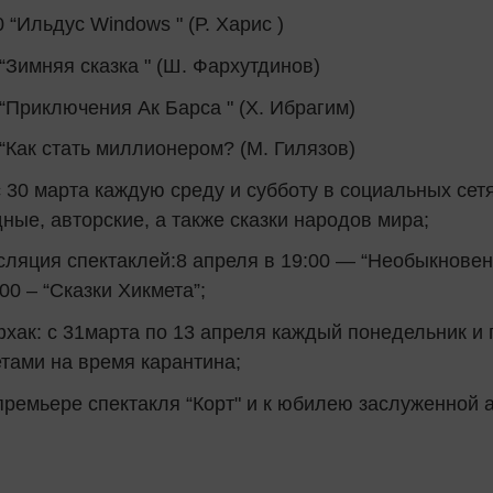
0 “Ильдус Windows " (Р. Харис )
 “Зимняя сказка " (Ш. Фархутдинов)
 “Приключения Ак Барса " (Х. Ибрагим)
 “Как стать миллионером? (М. Гилязов)
30 марта каждую среду и субботу в социальных сет
ные, авторские, а та
кже
сказки народов мира;
яция спектаклей:8 апреля в 19:00 — “Необыкновенны
00 – “Сказки Хикмета”;
ак: с 31марта по 13 апреля каждый понедельник и п
тами на время карантина;
 премьере спектакля “Корт" и к юбилею заслуженной 