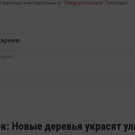
м важным и интересным в
Telegram-канале
Татмедиа
тариев
к: Новые деревья украсят у