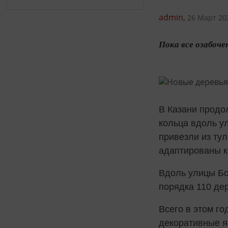
admin,
26 Март 202
Пока все озабоче
В Казани продо
кольца вдоль у
привезли из ту
адаптированы к
Вдоль улицы Бо
порядка 110 де
Всего в этом го
декоративные я