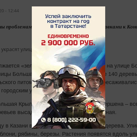
0 - 12:44
ны проблемами с вирусами, экономикой, поправками к К
лжается «зеленая реконструкция». Вчера на улице Б
лицы Большая Крыловка высадили более 140 деревье
льского питомника. Они неоднократно пересаживалис
 городским условиям.
льшая Крыловка высадка лип почти завершена – все
ревьев высадили на улице Большая Красная.
ду в Казани вдоль 22 улиц высадят 8324 дерева. Ули
блони, рябины, березы. Растения появятся вдоль ул