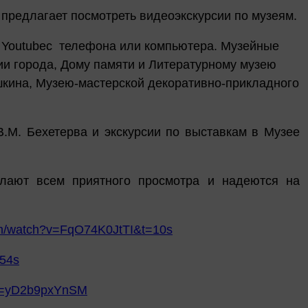
предлагает посмотреть видеоэкскурсии по музеям.
в
Youtube
с телефона или компьютера. Музейные
ии города, Дому памяти и Литературному музею
шкина, Музею-мастерской декоративно-прикладного
.М. Бехетерва и экскурсии по выставкам в Музее
желают всем приятного просмотра и надеются на
om/watch?v=FqO74K0JtTI&t=10s
354s
?v=yD2b9pxYnSM