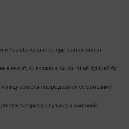
ях и
Y
outube-канале актеры театра читают
е ичиги”, 11 апреля в 19: 00- "Шай-бу! Шай-бу",
ятницу артисты театра делятся со зрителями
артистки Татарстана Гульнары Абитовой.