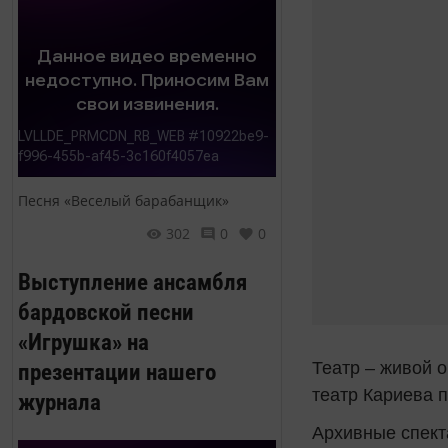
Песня «Веселый барабанщик»
302
0
0
Выступление ансамбля
бардовской песни
«Игрушка» на
презентации нашего
Театр – живой 
театр Кариева 
журнала
Архивные спект