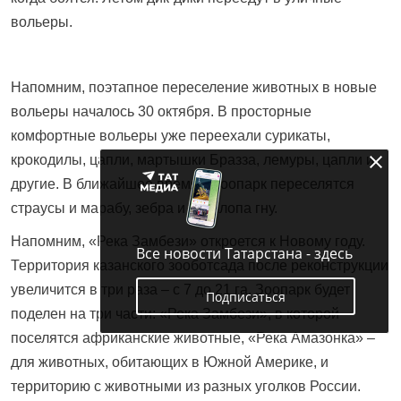
вольеры.
Напомним, поэтапное переселение животных в новые
вольеры началось 30 октября. В просторные
комфортные вольеры уже переехали сурикаты,
крокодилы, цапли, мартышки Бразза, лемуры, цапли и
другие. В ближайшее время в зоопарк переселятся
страусы и марабу, зебра и антилопа гну.
Напомним, «Река Замбези» откроется к Новому году.
Все новости Татарстана - здесь
Территория казанского зооботсада после реконструкции
увеличится в три раза – с 7 до 21 га. Зоопарк будет
Подписаться
поделен на три части: «Река Замбези», в которой
поселятся африканские животные, «Река Амазонка» –
для животных, обитающих в Южной Америке, и
территорию с животными из разных уголков России.