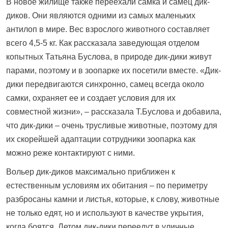
В новое жилище также переехали самка и самец дик-
диков. Они являются одними из самых маленьких
антилоп в мире. Вес взрослого животного составляет
всего 4,5-5 кг. Как рассказала заведующая отделом
копытных Татьяна Буслова, в природе дик-дики живут
парами, поэтому и в зоопарке их посетили вместе. «Дик-
дики передвигаются синхронно, самец всегда около
самки, охраняет ее и создает условия для их
совместной жизни», – рассказала Т.Буслова и добавила,
что дик-дики – очень трусливые животные, поэтому для
их скорейшей адаптации сотрудники зоопарка как
можно реже контактируют с ними.
Вольер дик-диков максимально приближен к
естественным условиям их обитания – по периметру
разбросаны камни и листья, которые, к слову, животные
не только едят, но и используют в качестве укрытия,
когда боятся. Летом дик-дики переедут в уличные