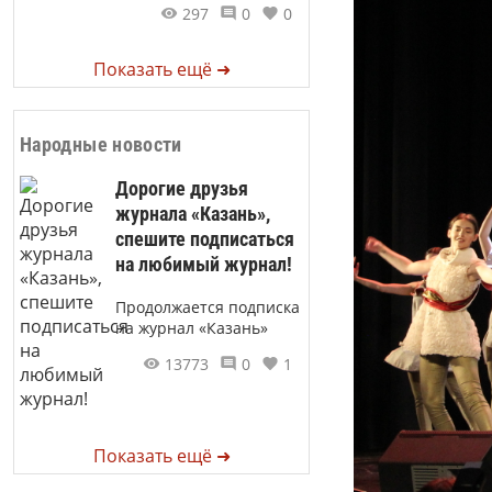
297
0
0
Показать ещё ➜
Народные новости
Дорогие друзья
журнала «Казань»,
спешите подписаться
на любимый журнал!
Продолжается подписка
на журнал «Казань»
13773
0
1
Показать ещё ➜