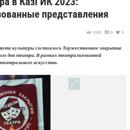
ра в КазГИК 2023:
зованные представления
1935
0
3
титута культуры состоялось Торжественное закрытие
ого дня театра. В рамках театрализованной
театрального искусства.