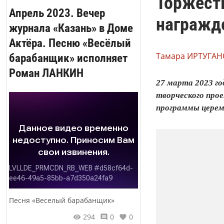
Торжеств
Апрель 2023. Вечер
награжд
журнала «Казань» в Доме
Актёра. Песню «Весёлый
Тамара ИРТУГАН
барабанщик» исполняет
Роман ЛАНКИН
27 марта 2023 г
творческого про
программы церем
Песня «Веселый барабанщик»
294
0
0