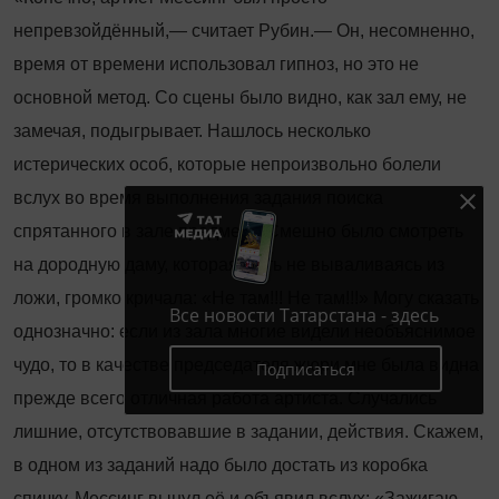
непревзойдённый,— считает Рубин.— Он, несомненно,
время от времени использовал гипноз, но это не
основной метод. Со сцены было видно, как зал ему, не
замечая, подыгрывает. Нашлось несколько
истерических особ, которые непроизвольно болели
вслух во время выполнения задания поиска
спрятанного в зале предмета. Смешно было смотреть
на дородную даму, которая, чуть не вываливаясь из
ложи, громко кричала: «Не там!!! Не там!!!» Могу сказать
Все новости Татарстана - здесь
однозначно: если из зала многие видели необъяснимое
чудо, то в качестве председателя жюри мне была видна
Подписаться
прежде всего отличная работа артиста. Случались
лишние, отсутствовавшие в задании, действия. Скажем,
в одном из заданий надо было достать из коробка
спичку, Мессинг вынул её и объявил вслух: «Зажигаю