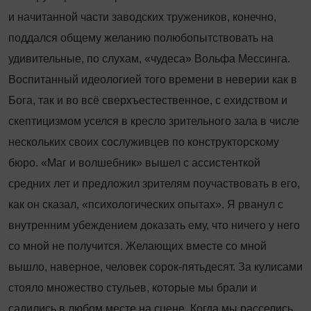
и начитанной части заводских тружеников, конечно,
поддался общему желанию полюбопытствовать на
удивительные, по слухам, «чудеса» Вольфа Мессинга.
Воспитанный идеологией того времени в неверии как в
Бога, так и во всё сверхъестественное, с ехидством и
скептицизмом уселся в кресло зрительного зала в числе
нескольких своих сослуживцев по конструкторскому
бюро. «Маг и волшебник» вышел с ассистенткой
средних лет и предложил зрителям поучаствовать в его,
как он сказал, «психологических опытах». Я рванул с
внутренним убеждением доказать ему, что ничего у него
со мной не получится. Желающих вместе со мной
вышло, наверное, человек сорок-пятьдесят. За кулисами
стояло множество стульев, которые мы брали и
садились в любом месте на сцене. Когда мы расселись,