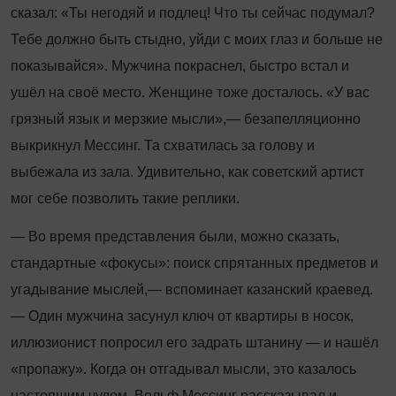
сказал: «Ты негодяй и подлец! Что ты сейчас подумал?
Тебе должно быть стыдно, уйди с моих глаз и больше не
показывайся». Мужчина покраснел, быстро встал и
ушёл на своё место. Женщине тоже досталось. «У вас
грязный язык и мерзкие мысли»,— безапелляционно
выкрикнул Мессинг. Та схватилась за голову и
выбежала из зала. Удивительно, как советский артист
мог себе позволить такие реплики.
— Во время представления были, можно сказать,
стандартные «фокусы»: поиск спрятанных предметов и
угадывание мыслей,— вспоминает казанский краевед.
— Один мужчина засунул ключ от квартиры в носок,
иллюзионист попросил его задрать штанину — и нашёл
«пропажу». Когда он отгадывал мысли, это казалось
настоящим чудом. Вольф Мессинг рассказывал и