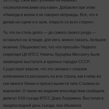
1973 год. Свои выступления он называл
«психологическими опытами». Добавлял при этом:
«Никогда в жизни я не говорил неправды. Всё, что я
делаю на сцене и в зале, открыто со всех сторон».
То, что он столь долго — до самого своего ухода —
оставался на эстраде, для него, можно сказать, большое
везение. Общеизвестно, что «по просьбе» Первого
секретаря ЦК КПСС Никиты Хрущёва Мессингу было
запрещено выступать в крупных городах СССР.
Существует версия, что это связано с отказом
иллюзиониста рассказать на всю страну, как к нему во
сне явился Ленин и просил вынести тело Сталина из
мавзолея. О таком же видении впоследствии сообщила
делегат XXII съезда КПСС Дора Лазуркина. Выступая в
предпоследний день съезда, она объявила