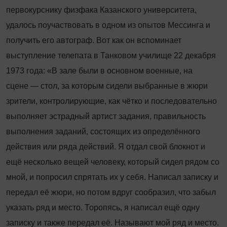
первокурснику физфака Казанского университета,
удалось поучаствовать в одном из опытов Мессинга и
получить его автограф. Вот как он вспоминает
выступление телепата в Танковом училище 22 декабря
1973 года: «В зале были в основном военные, на
сцене — стол, за которым сидели выбранные в жюри
зрители, контролирующие, как чётко и последовательно
выполняет эстрадный артист задания, правильность
выполнения заданий, состоящих из определённого
действия или ряда действий. Я отдал свой блокнот и
ещё несколько вещей человеку, который сидел рядом со
мной, и попросил спрятать их у себя. Написал записку и
передал её жюри, но потом вдруг сообразил, что забыл
указать ряд и место. Торопясь, я написал ещё одну
записку и также передал её. Называют мой ряд и место.