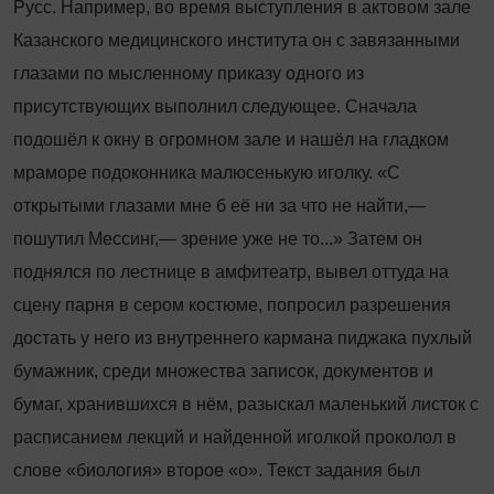
Русс. Например, во время выступления в актовом зале
Казанского медицинского института он с завязанными
глазами по мысленному приказу одного из
присутствующих выполнил следующее. Сначала
подошёл к окну в огромном зале и нашёл на гладком
мраморе подоконника малюсенькую иголку. «С
открытыми глазами мне б её ни за что не найти,—
пошутил Мессинг,— зрение уже не то...» Затем он
поднялся по лестнице в амфитеатр, вывел оттуда на
сцену парня в сером костюме, попросил разрешения
достать у него из внутреннего кармана пиджака пухлый
бумажник, среди множества записок, документов и
бумаг, хранившихся в нём, разыскал маленький листок с
расписанием лекций и найденной иголкой проколол в
слове «биология» второе «о». Текст задания был