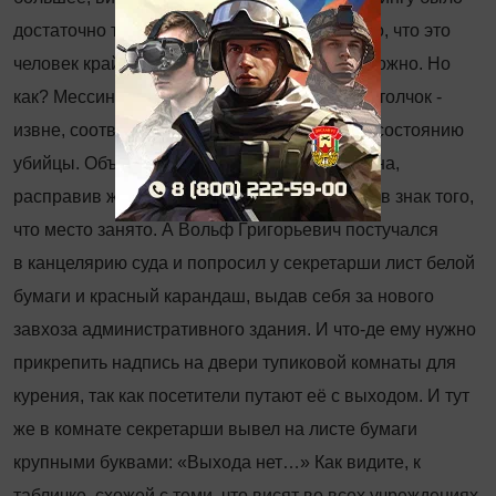
достаточно того, что объект определён точно, что это
человек крайне нервный, и расшатать его можно. Но
как? Мессинг решил, что тут нужен какой-то толчок ­
извне, соответствующий психологическому состоянию
убийцы. Объявили первый перерыв. Мужчина,
расправив журнал, положил его на сидение в знак того,
что место занято. А Вольф Григорьевич постучался
в канцелярию суда и попросил у секретарши лист белой
бумаги и красный карандаш, выдав себя за нового
завхоза административного здания. И что
‑
де ему нужно
прикрепить надпись на двери тупиковой комнаты для
курения, так как посетители путают её с выходом. И тут
же в комнате секретарши вывел на листе бумаги
крупными буквами: «Выхода нет…» Как видите, к
табличке, схожей с теми, что висят во всех учреждениях,