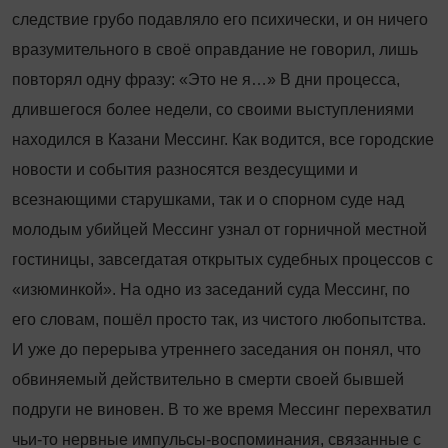
следствие грубо подавляло его психически, и он ничего
вразумительного в своё оправдание не говорил, лишь
повторял одну фразу: «Это не я…» В дни процесса,
длившегося более недели, со своими выступлениями
находился в Казани Мессинг. Как водится, все городские
новости и события разносятся вездесущими и
всезнающими старушками, так и о спорном суде над
молодым убийцей Мессинг узнал от горничной местной
гостиницы, завсегдатая открытых судебных процессов с
«изюмин­кой». На одно из заседаний суда Мессинг, по
его словам, пошёл просто так, из чистого любопытства.
И уже до перерыва утреннего заседания он понял, что
обвиняемый действительно в смерти своей бывшей
подруги не виновен. В то же время Мессинг перехватил
чьи-то нервные импульсы-воспоминания, связанные с