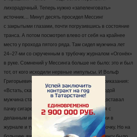
лихорадочный. Теперь нужно «запеленговать»
источник… Минут десять просидел Мессинг
с закрытыми глазами, почти погрузившись в состояние
транса. А потом посмотрел влево от себя на крайнее
место у прохода пятого ряда. Там сидел мужчина лет
24–27-ми со скрученным в трубочку журналом «Огонёк»
в руке. Сомнений у Мессинга больше не было: это и был
тот, от кого исходили нервные импульсы. И Вольф
Григорьевич начал посылать ему сигналы
‑
приказания:
«Встать, скажи, что ты убийца!» В ответ молодой
мужчина стал еле заметно ёрзать на стуле, доставал
пачку сигарет и снова прятал её, принимался с
деланным интересом рассматривать картинки в
журнале и тут же вновь скручивал его в трубочку. Но на
большее, видимо, не решался. Однако Мессингу было