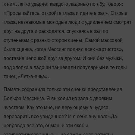
к ним, легко ударяет каждого ладонью по лбу, говоря:
«Просыпайтесь, откройте глаза и идите в зал». Открыв
глаза, незнакомые молодые люди с удивлением смотрят
друг на друга и расходятся, спускаясь в зал по
ступенькам с разных сторон сцены. Самой массовой
была сценка, когда Мессинг поднял всех «артистов»,
поставив цепочкой друг за другом. И они без музыки,
под хлопки в ладоши танцевали популярный в те годы
танец «Летка-енка».
Память сохранила только эти сценки представления
Вольфа Мессинга. Я выходил из зала с двояким
чувством. Как это мне, не верующему в чудеса,
переварить всё увиденное? И я себе внушал: «Да
неправда всё это, обман, и эти якобы
загипнотизированные — на самом деле артисты,