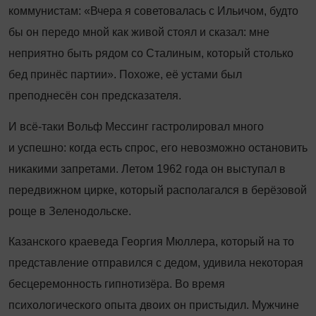
коммунистам: «Вчера я советовалась с Ильичом, будто
бы он передо мной как живой стоял и сказал: мне
неприятно быть рядом со Сталиным, который столько
бед принёс партии». Похоже, её устами был
преподнесён сон предсказателя.
И всё-таки Вольф Мессинг гастролировал много
и успешно: когда есть спрос, его невозможно остановить
никакими запретами. Летом 1962 года он выступал в
передвижном цирке, который располагался в берёзовой
роще в Зеленодольске.
Казанского краеведа Георгия Мюллера, который на то
представление отправился с дедом, удивила некоторая
бесцеремонность гипнотизёра. Во время
психологического опыта двоих он пристыдил. Мужчине