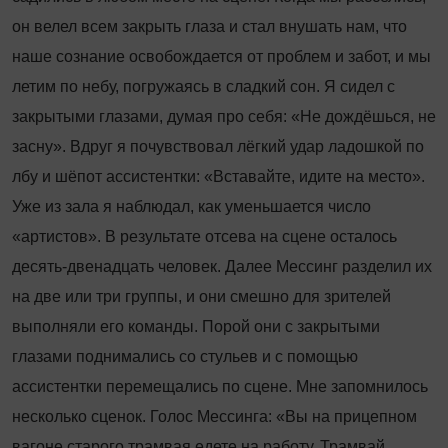
он велел всем закрыть глаза и стал внушать нам, что
наше сознание освобождается от проблем и забот, и мы
летим по небу, погружаясь в сладкий сон. Я сидел с
закрытыми глазами, думая про себя: «Не дождёшься, не
засну». Вдруг я почувствовал лёгкий удар ладошкой по
лбу и шёпот ассистентки: «Вставайте, идите на место».
Уже из зала я наблюдал, как уменьшается число
«артистов». В результате отсева на сцене осталось
десять-двенадцать человек. Далее Мессинг разделил их
на две или три группы, и они смешно для зрителей
выполняли его команды. Порой они с закрытыми
глазами поднимались со стульев и с помощью
ассистентки перемещались по сцене. Мне запомнилось
несколько сценок. Голос Мессинга: «Вы на прицепном
вагоне старого трамвая едете на работу. Трамвай