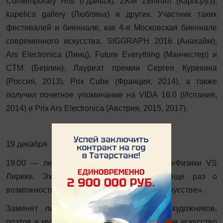
Сontemporary Arts (Гданьск), ZKM Zentrum (Карлсруэ),
kapelica gallery (Любляна) и других. Участник таких
фестивалей и биеннале, как 4-я Московская биеннале
современного искусства, SIGGRAPH 2016 (Анахайм),
Ars Electronica (Линц), Future Everything (Манчестер) и
CTM (Берлин). Лауреат премии Сергея Курехина
(Россия, 2013), Prix Cube (Франция, 2014), а также
получил почетное упоминание на VIDA 16.0 (Испания,
2014) и Prix Ars Electronica (Австрия, 2015, 2017).
19 декабря
19:00 — лекция Анастасии Максимовой: «Физики VS
Лирики. Эхо забытой дискуссии или еще раз о
возможности синтеза в аудиовизуальном искусстве».
Заменят ли роботы и/или технологии художников,
поэтов и музыкантов? Что сможет дать такое искусство