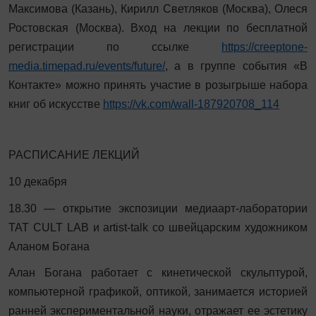
Максимова (Казань), Кирилл Светляков (Москва), Олеся
Ростовская (Москва). Вход на лекции по бесплатной
регистрации по ссылке
https://creeptone-
media.timepad.ru/events/future/
, а в группе события «В
Контакте» можно принять участие в розыгрыше набора
книг об искусстве
https://vk.com/wall-187920708_114
РАСПИСАНИЕ ЛЕКЦИЙ
10 декабря
18.30 — открытие экспозиции медиаарт-лаборатории
TAT CULT LAB и artist-talk со швейцарским художником
Аланом Богана
Алан Богана работает с кинетической скульптурой,
компьютерной графикой, оптикой, занимается историей
ранней экспериментальной науки, отражает ее эстетику