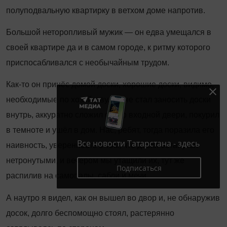
полуподвальную квартирку в ветхом доме напротив.
Большой неторопливый мужик — он едва умещался в
своей квартире да и в самом городе, к ритму которого
приспосабливался с необычайным трудом.
Как-то он принёс домой доски, хорошие доски, видимо,
необходимые по хозяйству. Он не стал заносить доски
внутрь, аккуратно сложил около входной двери, покурил
в темноте и ушёл в дом. Нас, ребят, тогда поразила его
Все новости Татарстана - здесь
наивность, уверенность в том, что доски останутся
нетронутыми, и вечером мы утащили их, тут же
Подписаться
распилив на самопалы, сабли и мечи.
А наутро я видел, как он вышел во двор и, не обнаружив
досок, долго беспомощно стоял, растерянно