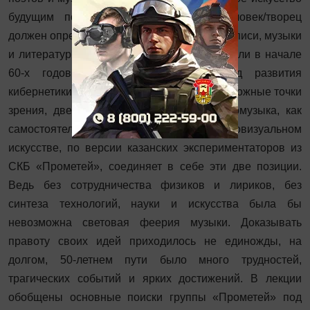
будущим поколениям? Или именно человек/творец
должен определять векторы развития живописи, музыки
и литературы? Pro и Contra. Об этом спорили в начале
60-х годов прошлого века, в период развития
кибернетики и электроники. Две противоположные точки
зрения, две эстетики, два подхода. Светомузыка, как
самостоятельное направление в аудиовизуальном
искусстве, по версии казанских экспериментаторов из
СКБ «Прометей», соединяет в себе эти две позиции.
Ведь без сотрудничества физиков и лириков, без
синтеза технологий, науки и искусства была бы
невозможна световая феерия музыки. Доказывать
правоту своих идей приходилось не единожды, на
долгом, 50-летнем пути было много трудностей,
трагических событий и ярких достижений. В лекции
обобщены основные поиски группы «Прометей» под