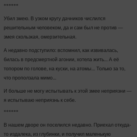
******
Убил змею. В узком кругу дачников числился
решительным человеком, да и сам был не против —
змея скользкая, омерзительная.
А недавно подступило: вспомнил, как извивалась,
билась в предсмертной агонии, хотела жить... А её
топором по голове, на куски, на атомы... Только за то,
что проползала мимо...
И больше не могу испытывать к этой змее неприязни —
я испытываю неприязнь к себе.
******
В нашем дворе он поселился недавно. Приехал откуда-
то издалека, из глубинки, и получил маленькую