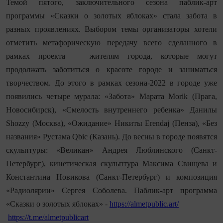
Темой пятого, заключительного сезона паблик-арт
программы «Сказки о золотых яблоках» стала забота в
разных проявлениях. Выбором темы организаторы хотели
отметить метафорическую передачу всего сделанного в
рамках проекта — жителям города, которые могут
продолжать заботиться о красоте городе и заниматься
творчеством. До этого в рамках сезона-2022 в городе уже
появились четыре мурала: «Забота» Марата
Morik
(Прага,
Новосибирск), «Смелость внутреннего ребенка» Данилы
Shozzy
(Москва), «Ожидание» Никиты
Erendaj
(Пенза), «Без
названия» Рустама
Qbic
(Казань). До весны в городе появятся
скульптуры: «Великан» Андрея Люблинского (Санкт-
Петербург), кинетическая скульптура Максима Свищева и
Константина Новикова (Санкт-Петербург) и композиция
«Радиолярии» Сергея Соболева. Паблик-арт программа
«Сказки о золотых яблоках» -
https://almetpublic.art/
https://t.me/almetpublicart