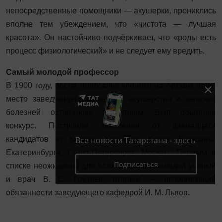
непосредственные помощники — акушерки, прониклись
вполне тем убеждением, что «чистота — лучшая
красота». Он настойчиво подчёркивает, что «роды есть
процесс физиологический» и не следует ему вредить.
Самый молодой профессор
В 1900 году, после новоселья клиники на Арском поле,
место заведующего кафедрой акушерства и женских
болезней оставалось вакантным. Был объявлен
конкурс. Поступили заявления от двенадцати
кандидатов из Казани, Харькова, Киева, Варшавы,
Все новости Татарстана - здесь
Екатеринбурга, Санкт‑Петербурга, Москвы. Первым в
Подписаться
списке неожиданно для всех оказался молодой учёный
и врач В. С. Груздев, вторым — исполняющий
обязанности заведующего кафедрой И. М. Львов.