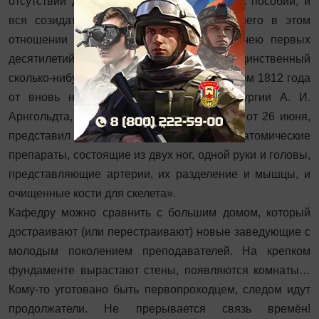
отсутствии даже необходимейших учебных пособий, и
вся созидательная работа оказалась у него в этом
отношении — впереди, сделавшись задачею первых
десятилетий его существования»; «Единственный
сколько-нибудь значащий дар поступил летом 1812 года
от вновь назначенного профессора хирургии А. И.
Арнгольдта, который, при рапорте в совет от 26 июня,
представил лично им изготовленные анатомические
препараты, состоящие из двух ног, одной руки и головы,
представляющие артерии, их разделение и мышцы, и
очищенные кости для скелета».
Кафедру можно сравнить с большим домом, который
достраивают (или перестраивают) новые заведующие с
молодым поколением преподавателей. На крепком
фундаменте выра­стают стены, появляются комнаты…
Кому-то уготовано быть первопроходцем, следом идут
продолжатели. Не прерывается связь времён!