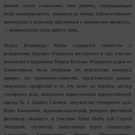
данном случае символично, что работа, обыгрывающая
тему повторяемости, появится на здании художественных
мастерских и позволит задуматься о творческом процессе»,
— комментирует свою работу Абих.
Мурал Владимира Абиха создавался совместно с
резидентами будущих Открытых мастерских и при участии
московского художника Романа Козлова. Резиденты родом из
Альметьевска были отобраны по результатам конкурса
заранее, это художники-самоучки, представители разных
творческих профессий и те, кто хочет их освоить: мастер
столярного дела, выпускник альметьевской художественной
школы № 1 Даниил Сигачев, энтузиастка гончарного дела
Инна Ханнанова, художник-каллиграф, резидент фестиваля
фестиваль «Каракуз» и участник
Almet
Media
Lab
Сергей
Лепяцкий, скульптор, выпускница курса скульптуры
Александра Спиридонова Нинель Миннахметова,