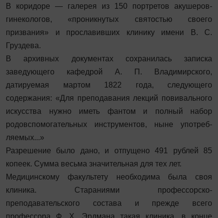
В коридоре — галерея из 150 портретов акушеров-
гинекологов, «проникнутых святостью своего
призвания» и прославивших клинику имени В. С.
Груздева.
В архивных документах сохранилась записка
заведующего кафедрой А. П. Владимирского,
датируемая мартом 1822 года, следующего
содержания: «Для преподавания лекций повивального
искусства нужно иметь фантом и полный набор
родовспомогательных инструментов, ныне употреб­
ляемых...»
Разрешение было дано, и отпущено 491 рублей 85
копеек. Сумма весьма значительная для тех лет.
Медицинскому факультету необходима была своя
клиника. Стараниями профессорско-
преподавательского состава и прежде всего
профессора Ф. Х. Эрдмана такая клиника, в конце