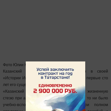
Фото Юлии Калининой
Казанский летописец Николай Загоскин в своей
«Истории Императорского университета за первые сто
лет его существования, 1804–1904» писал:
«Казанский университет вступил в свою жизненную
стезю при абсолютном отсутствии каких бы то ни было
учебно-вспомогательных учреждений, при полном