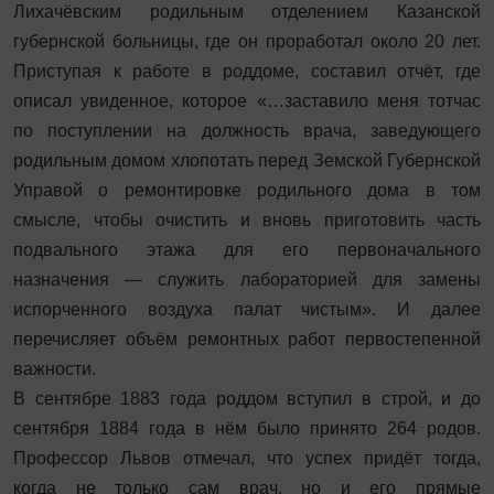
Лихачёвским родильным отделением Казанской
губернской больницы, где он проработал около 20 лет.
Приступая к работе в роддоме, составил отчёт, где
описал увиденное, которое «…заставило меня тотчас
по поступлении на должность врача, заведующего
родильным домом хлопотать перед Земской Губернской
Управой о ремонтировке родильного дома в том
смысле, чтобы очистить и вновь приготовить часть
подвального этажа для его первоначального
назначения — служить лабораторией для замены
испорченного воздуха палат чистым». И далее
перечисляет объём ремонтных работ первостепенной
важности.
В сентябре 1883 года роддом вступил в строй, и до
сентября 1884 года в нём было принято 264 родов.
Профессор Львов отмечал, что успех придёт тогда,
когда не только сам врач, но и его прямые