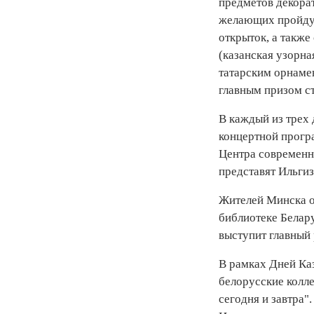
предметов декора
желающих пройдут
открыток, а также
(казанская узорна
татарским орнамен
главным призом ст
В каждый из трех 
концертной програ
Центра современн
представят Ильгиз
Жителей Минска ож
библиотеке Белару
выступит главный 
В рамках Дней Ка
белорусские колл
сегодня и завтра"