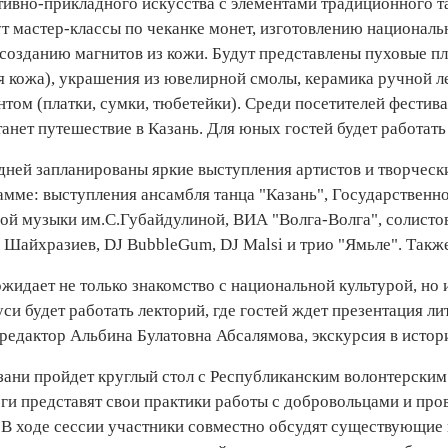
тивно-прикладного искусства с элементами традиционного т
 мастер-классы по чеканке монет, изготовлению националь
 созданию магнитов из кожи. Будут представлены пуховые пл
я кожа), украшения из ювелирной смолы, керамика ручной л
том (платки, сумки, тюбетейки). Среди посетителей фестив
анет путешествие в Казань. Для юных гостей будет работать 
дней запланированы яркие выступления артистов и творческих
мме: выступления ансамбля танца "Казань", Государственно
ой музыки им.С.Губайдулиной, ВИА "Волга-Волга", солист
 Шайхразиев, DJ BubbleGum, DJ Malsi и трио "Ямьле". Также
идает не только знакомство с национальной культурой, но 
си будет работать лекторий, где гостей ждет презентация л
редактор Альбина Булатовна Абсалямова, экскурсия в истори
зани пройдет круглый стол с Республиканским волонтерским
еги представят свои практики работы с добровольцами и пр
. В ходе сессии участники совместно обсудят существующие