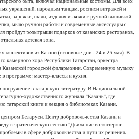
атарского быта, включая национальные костюмы. Для всех
ных украшений, народным танцам, росписи витражей и
атки, варежки, шали, изделия из кожи с ручной вышивкой
епки, мыло ручной работы и современные аксессуары с
аля пройдут розыгрыши подарков от казанских ресторанов,
отдельная детская зона.
 коллективов из Казани (основные дни - 24 и 25 мая). В
го камерного хора Республики Татарстан, оркестра
ов Казанской городской филармонии. Современную музыку
 в программе: мастер-классы и кухня.
и погружение в татарскую литературу. В Национальной
итературно-художественного журнала "Казань", где
ю татарской книги и лекция о библиотеках Казани.
 центром Беларуси. Центр добровольчества Казани и
оведут стратегическую сессию "Движение волонтеров:
 проблемы в сфере добровольчества и пути их решения.