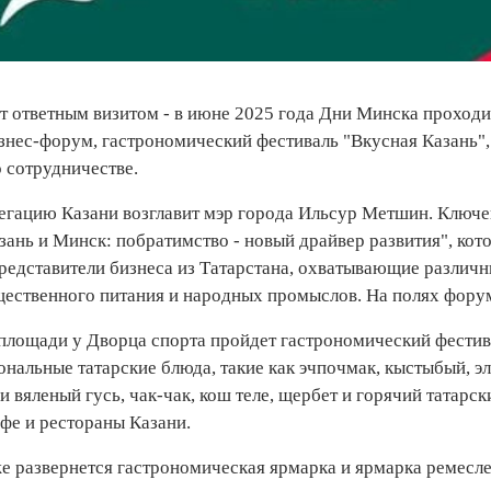
т ответным визитом - в июне 2025 года Дни Минска проходи
знес-форум, гастрономический фестиваль "Вкусная Казань",
 сотрудничестве.
гацию Казани возглавит мэр города Ильсур Метшин. Ключе
ань и Минск: побратимство - новый драйвер развития", кот
редставители бизнеса из Татарстана, охватывающие различн
щественного питания и народных промыслов. На полях форум
 площади у Дворца спорта пройдет гастрономический фестив
нальные татарские блюда, такие как эчпочмак, кыстыбый, эл
 и вяленый гусь, чак-чак, кош теле, щербет и горячий татар
фе и рестораны Казани.
же развернется гастрономическая ярмарка и ярмарка ремесл