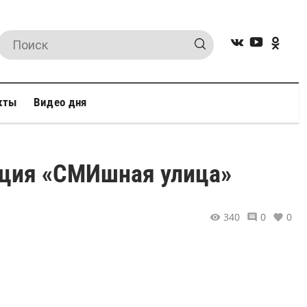
кты
Видео дня
акция «СМИшная улица»
340
0
0