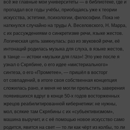
всё же главные мои университеты — в библиотеке, где и
пропадал все годы учёбы, приобщаясь уже к теории
искусства, эстетике, психологии, философии. Пока не
наткнулся случайно на труды А. Веселовского, Н. Марра,
с их рассуждениями о синкретизме речи, языке жестов.
Логическая цепь замкнулась: раз из звуковой речи, её
интонаций родилась музыка для слуха, в языке жестов,
в танце — истоки «музыки для глаз»! Это уже после я
узнал о Скрябине, о его идее «мистериального»
синтеза, о его «Прометее», — пришёл в восторг
от совпадений, в итоге своя собственная концепция
сложилась рано, и меня не могли прельстить заверения
появившихся вдруг в конце 50-х годов восторженных
жрецов реабилитированной кибернетики: не нужны,
мол, всякие там Скрябины с их «субъективизмом»,
машина выручит, и с её помощью новое искусство само
родится, явится на свет — то ли как чёрт из колбы, то ли