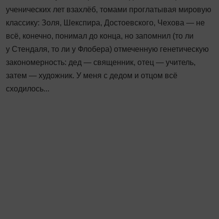
ученических лет взахлёб, томами проглатывая мировую
классику: Золя, Шекспира, Достоевского, Чехова — не
всё, конечно, понимал до конца, но запомнил (то ли
у Стендаля, то ли у Флобера) отмеченную генетическую
закономерность: дед — священник, отец — учитель,
затем — художник. У меня с дедом и отцом всё
сходилось...