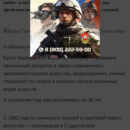
видео- и медиа-арта. Читателям «Казани» мы
представляем посвящённый ему дайджест статей.
К юбилею учёного и художника
Булат Махмудович Галеев (1940–2009) — всемирно
признанный авторитет в сфере современного
экспериментального искусства, медиахудожник, учёный,
специалист по теории и практике синтеза различных
видов искусств.
В нынешнем году ему исполнилось бы 80 лет.
С 1962 года он занимался теорией и практикой нового
искусства — светомузыки в Студенческом