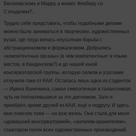
Веселовскому и Марру, а может, Флоберу со
Стендалем?..
Трудно себе представить, чтобы подобными делами
можно было заниматься в творческих, художественных
вузах, где тогда велась неусыпная борьба с
абстракционизмом и формализмом. Добрались
«компетентные органы» (в чём компетентные: в языке
жестов, в Кандинском?) и до нашей юной
консерваторской группы, которую силком и угрозами
отлучили‑таки от КАИ. Осталась лишь одна из студенток
— Ирина Ванечкина, самая симпатичная и талантливая,
чуть не поплатившаяся за это дипломом. Зато я
приобрёл, кроме друзей из КАИ, ещё и подругу. И здесь
мне повезло тоже — на всю жизнь. Она стала для меня
«домашней консерваторией», «ангелом-хранителем»,
соавтором почти всех художественных произведений,