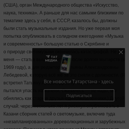
(США), орган Международного общества «Искусство,
наука, техника». А раньше для нас самыми близкими по
тематике здесь у себя, в СССР, казалось бы, должны
были стать музыкальные издания. Но уже первая моя
попытка опубликовать в солидном ежегоднике «Музыка
и современность» большую статью о Скрябине и
о природе светомузыки окончилась катастрофой. Не для
меня — статья вышла, пусть и после долгих мытарств (в
1969 году), а для редактора, Татьяны Александровны
Лебедевой, которую всё же за это сняли с должности. (Я
Все новости Татарстана - здесь
встретил Татьяну Александровну через много лет,
пытался упасть на колени. Оказалось — не надо, мы
Подписаться
обнялись как старые друзья‑единомышленники.) Другой
случай: через несколько лет я рискнул опубликовать в
Казани сборник статей о светомузыке, включив туда
«незапланированных» дореволюционных и зарубежных