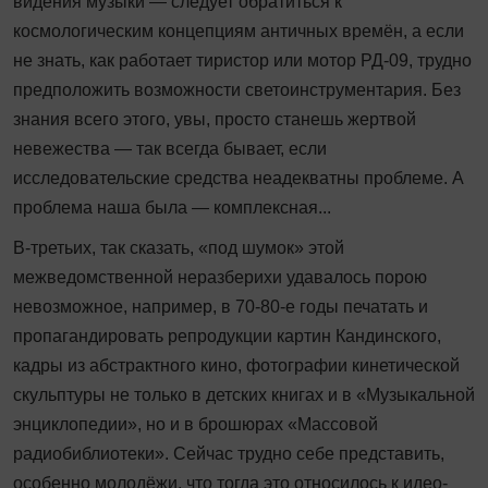
видения музыки — следует обратиться к
космологическим концепциям античных времён, а если
не знать, как работает тиристор или мотор РД-09, трудно
предположить возможности светоинструментария. Без
знания всего этого, увы, просто станешь жертвой
невежества — так всегда бывает, если
исследовательские средства неадекватны проблеме. А
проблема наша была — комплексная...
В-третьих, так сказать, «под шумок» этой
межведомственной неразберихи удавалось порою
невозможное, например, в 70-80-е годы печатать и
пропагандировать репродукции картин Кандинского,
кадры из абстрактного кино, фотографии кинетической
скульптуры не только в детских книгах и в «Музыкальной
энциклопедии», но и в брошюрах «Массовой
радиобиблиотеки». Сейчас трудно себе представить,
особенно молодёжи, что тогда это относилось к идео­