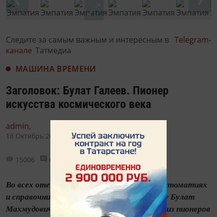
Следите за самым важным и интересным в
Telegram-
канале
Татмедиа
МАШИНА ВРЕМЕНИ
Заголовок: Булат Галеев. Пионер
искусства космического века
admin,
18 Октябрь 2020 - 08:51
15006
0
2
Во всех отечественных и зарубежных хрестоматиях
и справочниках по современному искусству Булат
Махмудович Галеев упоминается как один из пионеров