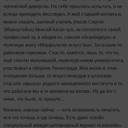
логической диверсии. На себе пришлось испытать, и не
всегда проходило бесследно. А мой старший коллега и,
можно сказать, заочный учитель (после Сергея
Эйзенштейна) Моисей Каган чуть не поплатился своей
профессией за, в общем-то, совсем «безобидную» и
полезную книгу «Морфология искусства». Затаскали по
райкомам-горкомам. Спасло, кажется, лишь то, что он,
ещё совсем мальчишкой, первокурсником университета,
участвовал в обороне Ленинграда. Мне везло в этом
отношении больше: от искусствоведов в штатском
спасала «крыша» родного авиационного института и то,
что работали мы в те времена на космос. Ну да бог с
ними, что было, то прошло...
Конечно, хорошо сейчас — есть возможность печатать
всё что хочешь и где хочешь. Есть даже «свой»
специальный междисциплинарный журнал «Leonardo»