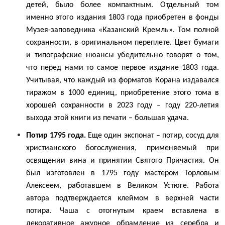
детей, было более компактным. Отдельный том
именно этого издания 1803 года приобретен в фонды
Музея-заповедника «Казанский Кремль». Том полной
сохранности, в оригинальном переплете. Цвет бумаги
и типографские нюансы убедительно говорят о том,
что перед нами то самое первое издание 1803 года.
Учитывая, что каждый из форматов Корана издавался
тиражом в 1000 единиц, приобретение этого тома в
хорошей сохранности в 2023 году – году 220-летия
выхода этой книги из печати – большая удача.
Потир 1795 года.
Еще один экспонат – потир, сосуд для
христианского богослужения, применяемый при
освящении вина и принятии Святого Причастия. Он
был изготовлен в 1795 году мастером Торловым
Алексеем, работавшем в Великом Устюге. Работа
автора подтверждается клеймом в верхней части
потира. Чаша с отогнутым краем вставлена в
декоративное ажурное обрамление из серебра и