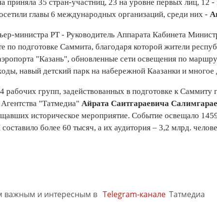
а приняла 35 стран-участниц, 23 на уровне первых лиц, 12 - 
посетили главы 6 международных организаций, среди них -
А
ьер-министра РТ - Руководитель Аппарата Кабинета Минис
е по подготовке Саммита, благодаря которой жители респу
эропорта "Казань", обновленные сети освещения по маршр
ходы, навый детский парк на набережной Каазанки и многое
4 рабочих групп, задействованных в подготовке к Саммиту 
 Агентства "Татмедиа"
Айрата Саитгараевича Салимгарае
щавших историческое мероприятие. Событие освещало 1459 
оставило более 60 тысяч, а их аудитория – 3,2 млрд. челов
м важным и интересным в
Telegram-канале
Татмедиа