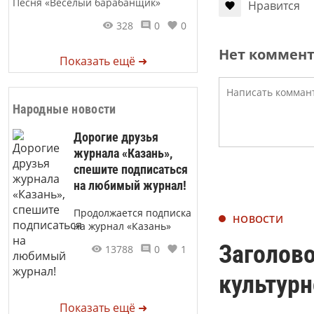
Песня «Веселый барабанщик»
Нравится
328
0
0
Нет коммен
Показать ещё ➜
Народные новости
Дорогие друзья
журнала «Казань»,
спешите подписаться
на любимый журнал!
Продолжается подписка
НОВОСТИ
на журнал «Казань»
Заголово
13788
0
1
культурн
Показать ещё ➜