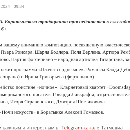
2024 - 09:34
.А. Боратынского традиционно присоединяется к ежегодн
 6+
ем вашему вниманию композицию, посвященную классической
Пьера Ронсара, Шарля Бодлера, Поля Верлена, Артюра Рембо
ово. Партия фортепиано – народная артистка Татарстана, з
должит программа «Плачет сердце мое»: Романсы Клода Деб
(сопрано) и Ирина Григорьева (фортепиано).
 действо поистине «ночное»! Кларнетовый квартет «Doomsda
 американского писателя Говарда Лавкрафта, отца-основате
ина, Игоря Стравинского, Дмитрия Шостаковича.
«Ночи искусств» в Боратынке Алексей Гомазков.
м важным и интересным в
Telegram-канале
Татмедиа