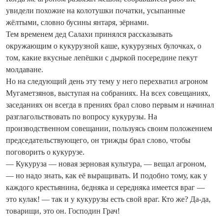
увидели похожие на колотушки початки, усыпанные
жёлтыми, словно бусины янтаря, зёрнами.
Тем временем дед Салахи принялся рассказывать
окружающим о кукурузной каше, кукурузных булочках, о
том, какие вкусные лепёшки с дыркой посередине пекут
молдаване.
Но на следующий день эту тему у него перехватил агроном
Мугаметзянов, выступая на собраниях. На всех совещаниях,
заседаниях он всегда в прениях брал слово первым и начинал
разглагольствовать по вопросу кукурузы. На
производственном совещании, пользуясь своим положением
председательствующего, он трижды брал слово, чтобы
поговорить о кукурузе.
— Кукуруза — новая зерновая культура, — вещал агроном,
— но надо знать, как её выращивать. И подобно тому, как у
каждого крестьянина, бедняка и середняка имеется враг —
это кулак! — так и у кукурузы есть свой враг. Кто же? Да-да,
товарищи, это он. Господин Грач!