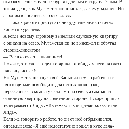
оказался человеком чересчур въедливым и скрупулёзным. В
тот же день, как Мугаметзянов приехал, дал ему задание. Но
агроном выполнять его отказался:
— Пока к работе приступать не буду, ещё недостаточно
вошёл в курс дела.
А когда новому агроному выделили служебную квартиру
с окнами на север, Мугаметзянов не выдержал и обругал
старика‑директора:
— Великоросс ты, шовинист!
Похоже, эти слова задели старика, от обиды у него на глаза
навернулись слёзы.
Но Мугаметзянов гнул своё. Заставил семью рабочего с
пятью детьми освободить для него жилплощадь,
переселиться в комнату с окнами на север, а сам занял
отличную квартиру на солнечной стороне. Вскоре пришла
телеграмма от Лиды: «Выезжаю тчк встречай вокзале тчк
Лида».
Если же говорить о работе, то он от неё отбрыкивался,
оправдываясь: «Я ещё недостаточно вошёл в курс дела».