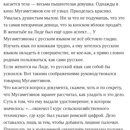
касается тела — весьма пышнотелая девушка. Однажды в
кино Мугаметзянов еле её узнал. Приоделась красиво.
Умылась душистым мылом. Ни за что не подумаешь, что это
та самая невзрачная девица, что за киоском яблоки продаёт.
В женитьбе на Лиде был ещё один аспект… У
Мугаметзянова с русским языком не всё обстояло гладко.
Изучать язык по книжкам трудно, а ему хотелось русским
языком овладеть в совершенстве, не кое-как, а прямо словно
родным пользоваться, как сами русские.
Если женится на Лиде, то русский язык сам собой бы
усвоился. Вот такими соображениями руководствовался
товарищ Мугаметзянов.
Что касается вопроса документа, скажем, хоть и по секрету,
что Мугаметзянов заранее рассчитал, как уладить и это дело.
Суть в том, что ему выдали удостоверение, в котором
значилось: «…окончил I курс сельскохозяйственного
техникума», где курс был указан римской цифрой. Дело
оставалось лишь за тем, чтобы добавить лишние палочки.
Приписать ли к вы­веденной секретарём техникума палочке