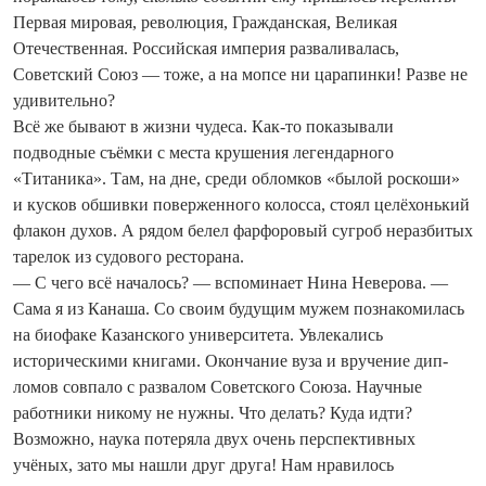
Первая мировая, революция, Гражданская, Великая
Отечественная. Российская империя разваливалась,
Советский Союз — тоже, а на мопсе ни царапинки! Разве не
удивительно?
Всё же бывают в жизни чудеса. Как-то показывали
подводные съёмки с места крушения легендарного
«Титаника». Там, на дне, среди обломков «былой роскоши»
и кусков обшивки поверженного колосса, стоял целёхонький
флакон духов. А рядом белел фарфоровый сугроб неразбитых
тарелок из судового ресторана.
— С чего всё началось? — вспоминает Нина Неверова. —
Сама я из Канаша. Со своим будущим мужем познакомилась
на биофаке Казанского университета. Увлекались
историческими книгами. Окончание вуза и вручение дип­
ломов совпало с развалом Советского Союза. Научные
работники никому не нужны. Что делать? Куда идти?
Возможно, наука потеряла двух очень перспективных
учёных, зато мы нашли друг друга! Нам нравилось