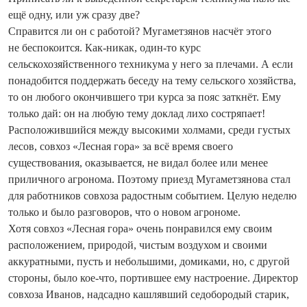
ещё одну, или уж сразу две?
Справится ли он с работой? Мугаметзянов насчёт этого
не беспокоится. Как-никак, один-то курс
сельскохозяйственного техникума у него за плечами. А если
понадобится поддержать беседу на тему сельского хозяйства,
то он любого окончившего три курса за пояс заткнёт. Ему
только дай: он на любую тему доклад лихо состряпает!
Расположившийся между высокими холмами, среди густых
лесов, совхоз «Лесная гора» за всё время своего
существования, оказывается, не видал более или менее
приличного агронома. Поэтому приезд Мугаметзянова стал
для работников совхоза радостным событием. Целую неделю
только и было разговоров, что о новом агрономе.
Хотя совхоз «Лесная гора» очень понравился ему своим
расположением, природой, чистым воздухом и своими
аккуратными, пусть и небольшими, домиками, но, с другой
стороны, было кое-что, портившее ему настроение. Директор
совхоза Иванов, надсадно кашлявший седобородый старик,