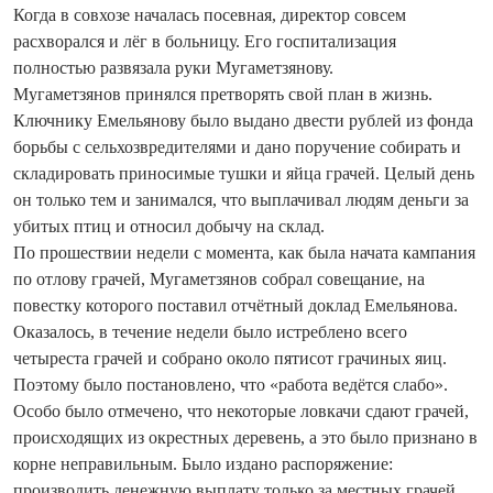
Когда в совхозе началась посевная, директор совсем
расхворался и лёг в больницу. Его госпитализация
полностью развязала руки Мугаметзянову.
Мугаметзянов принялся претворять свой план в жизнь.
Ключнику Емельянову было выдано двести рублей из фонда
борьбы с сельхозвредителями и дано поручение собирать и
складировать приносимые тушки и яйца грачей. Целый день
он только тем и занимался, что выплачивал людям деньги за
убитых птиц и относил добычу на склад.
По прошествии недели с момента, как была начата кампания
по отлову грачей, Мугаметзянов собрал совещание, на
повестку которого поставил отчётный доклад Емельянова.
Оказалось, в течение недели было истреблено всего
четыреста грачей и собрано около пятисот грачиных яиц.
Поэтому было постановлено, что «работа ведётся слабо».
Особо было отмечено, что некоторые ловкачи сдают грачей,
происходящих из окрестных деревень, а это было признано в
корне неправильным. Было издано распоряжение:
производить денежную выплату только за местных грачей,