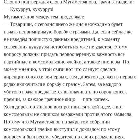
Словно подтверждая слова Мугаметзянова, грачи загалдели:
— Кукурруз, кукурруз!
Мугаметзянов между тем продолжал:
— Товарищи, с сегодняшнего же дня необходимо будет
начать непримиримую борьбу с грачами. Да, если сейчас же
не изведём подчистую данных вредителей, к моменту
созревания кукурузы истребить их уже не удастся. Этому
вопросу должны придать перво­очередную важность все
партийные и комсомольские ячейки, а также пионеры. По
моему мнению, в этой связи вот что следует сделать
дирекции совхоза: во-первых, сам директор должен в первых
рядах включиться в борьбу с грачом. Затем, за каждого
убитого грача предлагается выплачивать по сорок копеек
премии, за каждое грачиное яйцо — пять копеек.
Хотя директор Иванов воспротивился такой идее, а вот
комсомольцы не слишком возражали против этого замысла.
Потому что Мугаметзянов на закрытом собрании
комсомольской ячейки выступил с докладом по этому
вопросу и был весьма убедителен в своих разъяснениях.