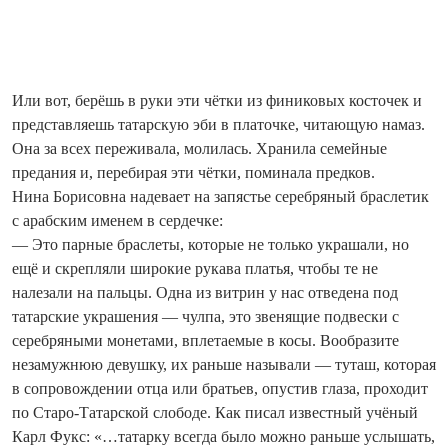
Или вот, берёшь в руки эти чётки из финиковых косточек и
представляешь татарскую эби в платочке, читающую намаз.
Она за всех переживала, молилась. Хранила семейные
предания и, перебирая эти чётки, поминала предков.
Нина Борисовна надевает на запястье серебряный браслетик
с арабским именем в сердечке:
— Это парные браслеты, которые не только украшали, но
ещё и скрепляли широкие рукава платья, чтобы те не
налезали на пальцы. Одна из витрин у нас отведена под
татарские украшения — чулпа, это звенящие подвески с
серебряными монетами, вплетаемые в косы. Вообразите
незамужнюю девушку, их раньше называли — туташ, которая
в сопровождении отца или братьев, опустив глаза, проходит
по Старо-Татарской слободе. Как писал известный учёный
Карл Фукс: «…татарку всегда было можно раньше услышать,