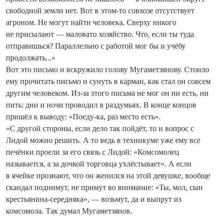
свободной земли нет. Вот в этом-то совхозе отсутствует
агроном. Не могут найти человека. Сверху никого
не присылают — маловато хозяйство. Что, если ты туда
отправишься? Параллельно с работой мог бы и учёбу
продолжать...»
Вот это письмо и вскружило голову Мугаметзянову. Стоило
ему прочитать письмо и сунуть в карман, как стал он совсем
другим человеком. Из-за этого письма не мог он ни есть, ни
пить: дни и ночи проводил в раздумьях. В конце концов
пришёл к выводу: «Поеду-ка, раз место есть».
«С другой стороны, если дело так пойдёт, то и вопрос с
Лидой можно решить. А то ведь в техникуме уже ему все
печёнки проели за его связь с Лидой: «Комсомолец
называется, а за дочкой торговца ухлёстывает». А если
в ячейке прознают, что он женился на этой девушке, вообще
скандал поднимут, не примут во внимание: «Ты, мол, сын
крестьянина-середняка», — возьмут, да и выпрут из
комсомола. Так думал Мугаметзянов.