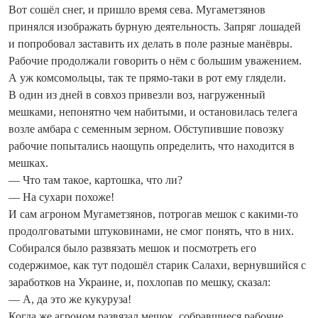
Вот сошёл снег, и пришло время сева. Мугаметзянов
принялся изображать бурную деятельность. Запряг лошадей
и попробовал заставить их делать в поле разные манёвры.
Рабочие продолжали говорить о нём с большим уважением.
А уж комсомольцы, так те прямо-таки в рот ему глядели.
В один из дней в совхоз привезли воз, нагруженный
мешками, непонятно чем набитыми, и остановилась телега
возле амбара с семенным зерном. Обступившие повозку
рабочие попытались наощупь определить, что находится в
мешках.
— Что там такое, картошка, что ли?
— На сухари похоже!
И сам агроном Мугаметзянов, потрогав мешок с какими-то
продолговатыми штуковинами, не смог понять, что в них.
Собирался было развязать мешок и посмотреть его
содержимое, как тут подошёл старик Салахи, вернувшийся с
заработков на Украине, и, похлопав по мешку, сказал:
— А, да это же кукуруза!
Когда же агроном развязал мешок, собравшиеся рабочие