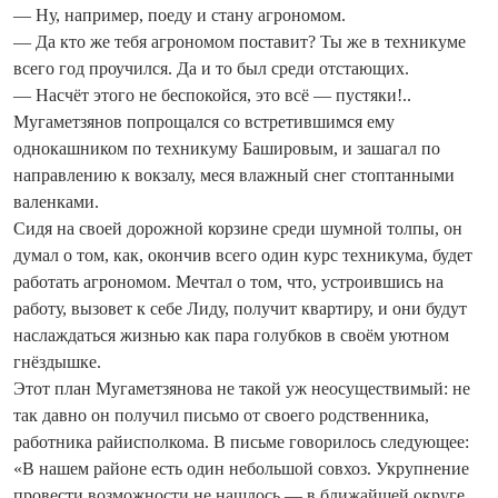
— Ну, например, поеду и стану агрономом.
— Да кто же тебя агрономом поставит? Ты же в техникуме
всего год проучился. Да и то был среди отстающих.
— Насчёт этого не беспокойся, это всё — пустяки!..
Мугаметзянов попрощался со встретившимся ему
однокашником по техникуму Башировым, и зашагал по
направлению к вокзалу, меся влажный снег стоптанными
валенками.
Сидя на своей дорожной корзине среди шумной толпы, он
думал о том, как, окончив всего один курс техникума, будет
работать агрономом. Мечтал о том, что, устроившись на
работу, вызовет к себе Лиду, получит квартиру, и они будут
наслаждаться жизнью как пара голубков в своём уютном
гнёздышке.
Этот план Мугаметзянова не такой уж неосуществимый: не
так давно он получил письмо от своего родственника,
работника райисполкома. В письме говорилось следующее:
«В нашем районе есть один небольшой совхоз. Укрупнение
провести возможности не нашлось — в ближайшей округе