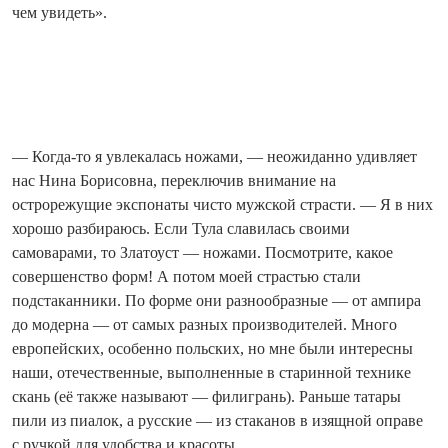
чем увидеть».
— Когда-то я увлекалась ножами, — неожиданно удивляет
нас Нина Борисовна, переключив внимание на
острорежущие экспонаты чисто мужской страсти. — Я в них
хорошо разбираюсь. Если Тула славилась своими
самоварами, то Златоуст — ножами. Посмотрите, какое
совершенство форм! А потом моей страстью стали
подстаканники. По форме они разнообразные — от ампира
до модерна — от самых разных производителей. Много
европейских, особенно польских, но мне были интересны
наши, ­отечественные, выполненные в старинной технике
скань (её также называют — филигрань). Раньше татары
пили из пиалок, а русские — из стаканов в изящной оправе
с ручкой для удобства и красоты.