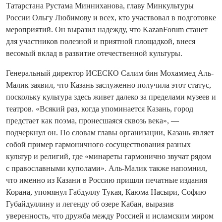
Татарстана Рустама Минниханова, главу Минкультуры
России Ольгу Любимову и всех, кто участвовал в подготовке
мероприятий. Он выразил надежду, что KazanForum станет
для участников полезной и приятной площадкой, внеся
весомый вклад в развитие отечественной культуры.
Генеральный директор ИСЕСКО Салим бин Мохаммед Аль-
Малик заявил, что Казань заслуженно получила этот статус,
поскольку культура здесь живет далеко за пределами музеев и
театров. «Всякий раз, когда упоминается Казань, город
предстает как поэма, пронесшаяся сквозь века», —
подчеркнул он. По словам главы организации, Казань являет
собой пример гармоничного сосуществования разных
культур и религий, где «минареты гармонично звучат рядом
с православными куполами». Аль-Малик также напомнил,
что именно из Казани в Россию пришли печатные издания
Корана, упомянул Габдуллу Тукая, Каюма Насыри, Софию
Губайдуллину и легенду об озере Кабан, выразив
уверенность, что дружба между Россией и исламским миром