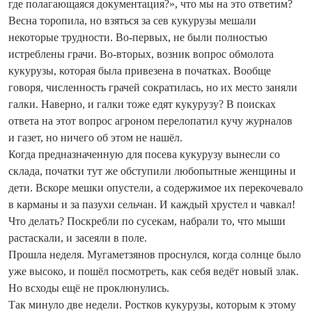
где полагающаяся документация?», что мы на это ответим?
Весна торопила, но взяться за сев кукурузы мешали
некоторые трудности. Во-первых, не были полностью
истреблены грачи. Во‑вторых, возник вопрос обмолота
кукурузы, которая была привезена в початках. Вообще
говоря, численность грачей сократилась, но их место заняли
галки. Наверно, и галки тоже едят кукурузу? В поисках
ответа на этот вопрос агроном перелопатил кучу журналов
и газет, но ничего об этом не нашёл.
Когда предназначенную для посева кукурузу вынесли со
склада, початки тут же обступили любопытные женщины и
дети. Вскоре мешки опустели, а содержимое их перекочевало
в карманы и за пазухи сельчан. И каждый хрустел и чавкал!
Что делать? Поскребли по сусекам, набрали то, что мыши
растаскали, и засеяли в поле.
Прошла неделя. Мугаметзянов проснулся, когда солнце было
уже высоко, и пошёл посмотреть, как себя ведёт новый злак.
Но всходы ещё не проклюнулись.
Так минуло две недели. Ростков кукурузы, которым к этому