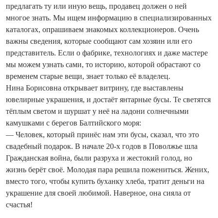
предлагать ту или иную вещь, продавец должен о ней
многое знать. Мы ищем информацию в специализированных
каталогах, опрашиваем знакомых коллекционеров. Очень
важны сведения, которые сообщают сам хозяин или его
представитель. Если о фабрике, технологиях и даже мастере
мы можем узнать сами, то историю, которой обрастают со
временем старые вещи, знает только её владелец.
Нина Борисовна открывает витрину, где выставлены
ювелирные украшения, и достаёт янтарные бусы. Те светятся
тёплым светом и шуршат у неё на ладони солнечными
камушками с берегов Балтийского моря:
— Человек, который принёс нам эти бусы, сказал, что это
свадебный подарок. В начале 20-х годов в Поволжье шла
Гражданская война, были разруха и жестокий голод, но
жизнь берёт своё. Молодая пара решила пожениться. Жених,
вместо того, чтобы купить буханку хлеба, тратит деньги на
украшение для своей любимой. Наверное, она сияла от
счастья!