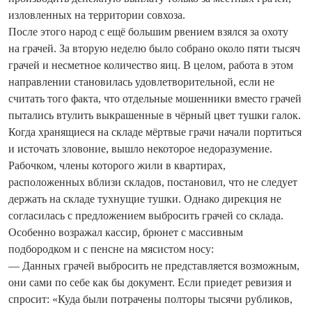
изловленных на территории совхоза.
После этого народ с ещё большим рвением взялся за охоту
на грачей. За вторую неделю было собрано около пяти тысяч
грачей и несметное количество яиц. В целом, работа в этом
направлении становилась удовлетворительной, если не
считать того факта, что отдельные мошенники вместо грачей
пытались втулить выкрашенные в чёрный цвет тушки галок.
Когда хранящиеся на складе мёртвые грачи начали портиться
и источать зловоние, вышло некоторое недоразумение.
Рабочком, члены которого жили в квартирах,
расположенных вблизи складов, постановил, что не следует
держать на складе тухнущие тушки. Однако дирекция не
согласилась с предложением выбросить грачей со склада.
Особенно возражал кассир, брюнет с массивным
подбородком и с пенсне на мясистом носу:
— Данных грачей выбросить не представляется возможным,
они сами по себе как бы документ. Если приедет ревизия и
спросит: «Куда были потрачены полторы тысячи рубликов,