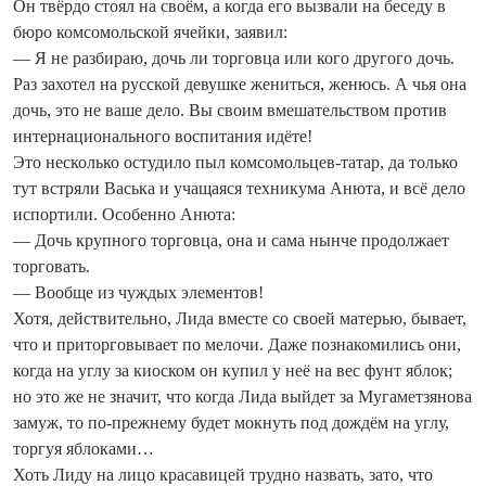
Он твёрдо стоял на своём, а ко­гда его вызвали на беседу в
бюро комсомольской ячейки, заявил:
— Я не разбираю, дочь ли торговца или кого другого дочь.
Раз захотел на русской девушке жениться, женюсь. А чья она
дочь, это не ваше дело. Вы своим вмешательством против
интернационального воспитания идёте!
Это несколько остудило пыл комсомольцев-татар, да только
тут встряли Васька и учащаяся техникума Анюта, и всё дело
испортили. Особенно Анюта:
— Дочь крупного торговца, она и сама нынче продолжает
торговать.
— Вообще из чуждых элементов!
Хотя, действительно, Лида вместе со своей матерью, бывает,
что и приторговывает по мелочи. Даже познакомились они,
ко­гда на углу за киоском он купил у неё на вес фунт яблок;
но это же не значит, что когда Лида выйдет за Мугаметзянова
замуж, то по-прежнему будет мокнуть под дождём на углу,
торгуя яблоками…
Хоть Лиду на лицо красавицей трудно назвать, зато, что