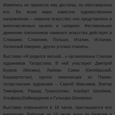
Живопись не принесла ему достатка, но обессмертила
его. Во всем мире известно художественное
направление – наивное искусство; оно представлено в
многочисленных музеях и галереях. Фестивальное
движение поклонников наивного искусства действует в
Словакии, Словении, Польше, Италии, Испании,
Латинской Америке, других уголках планеты.
Выставка «Я родился весной…» организована Союзом
художников Татарстана. В ней участвуют Дмитрий
Бухров (Москва), Любовь Сивко (Октябрьский,
Башкортостан), группа живописцев из Перми,
татарстанские художники – Сергей Максимов, Виктор
Тимофеев, Рашид Тухватуллин, Альберт Шаобиев,
Альфрид Шаймарданов и Гульнара Шакирова.
Выставка открывается в 16 часов, приглашаются все
желающие. Работает до 10 июля, вход по билетам в