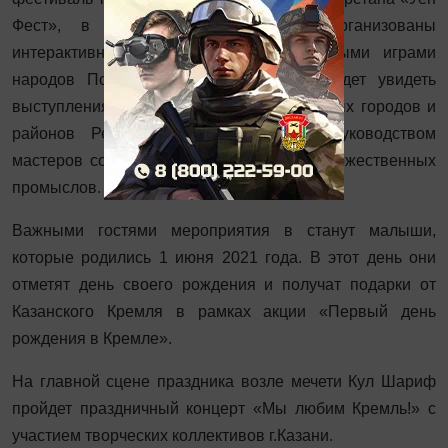
Фест», в рамках которого будут организованы
интерактивные площадки с национальными играми
народов Поволжья. Здесь же можно будет увидеть
выступления детских коллективов из разных городов и
районов Республики Татарстан, под руководством
мастеров создать красивое народных художественных
промыслов.
Важными гостями мероприятия в станут малыши,
которые родились 1 июня 2021 года. В этот день они
отметят день своего рождения и получат подарки от
Казанского Кремля в рамках акции «Первый день
рождения в Кремле».
На главной сцене праздника возле мечети Кул Шариф
пройдет праздничный концерт «Мы любим Кремль!» с
участием творческих коллективов г.Казани.