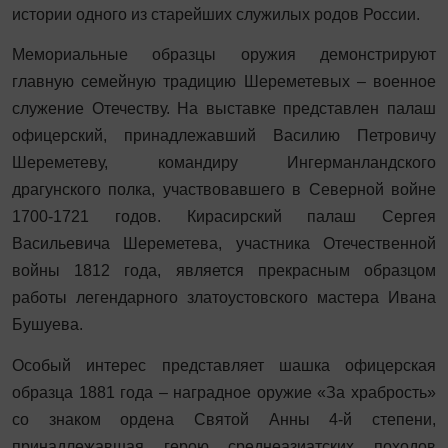
истории одного из старейших служилых родов России.
Мемориальные образцы оружия демонстрируют
главную семейную традицию Шереметевых – военное
служение Отечеству. На выставке представлен палаш
офицерский, принадлежавший Василию Петровичу
Шереметеву, командиру Ингерманландского
драгунского полка, участвовавшего в Северной войне
1700-1721 годов. Кирасирский палаш Сергея
Васильевича Шереметева, участника Отечественной
войны 1812 года, является прекрасным образцом
работы легендарного златоустовского мастера Ивана
Бушуева.
Особый интерес представляет шашка офицерская
образца 1881 года – наградное оружие «За храбрость»
со знаком ордена Святой Анны 4-й степени,
принадлежавшая герою среднеазиатских походов