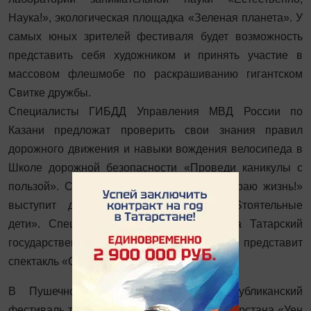
Наука!», экологическая площадка «Зеленая планета». У
самых юных зрителей фестиваля будет возможность
представить себя художником и принять участие в
массовом флешмобе по раскрашиванию гигантском
Свитке дружбы.
Специалисты ГИБДД Управления МВД России по
Казани предложат проверить свои знания правил
дорожного движения и навыки вождения велосипеда в
Школе дорожной безопасности «Проведи каникулы с
пользой». Со своей программой «Я выбираю жизнь!»
выступит детское объединение «SаMоSтоятельные
дети». Специально для гостей праздника Татарский
государственный театр кукол «
Әкият
» представит
спектакль «Су анасы».
В Пушечном дворе пройдет
II
республиканский
фестиваль традиционных игр народов Татарстана «Уен