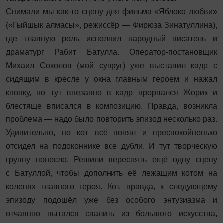
Снимали мы как-то сцену для фильма «Яблоко любви»
(«Гыйшык алмасы», режиссёр — Фирюза Зинатуллина),
где главную роль исполнил народный писатель и
драматург Рабит Батулла. Оператор-постановщик
Михаил Соколов (мой супруг) уже выставил кадр с
сидящим в кресле у окна главным героем и нажал
кнопку, но тут внезапно в кадр прорвался Жорик и
блестяще вписался в композицию. Правда, возникла
проблема — надо было повторить эпизод несколько раз.
Удивительно, но кот всё понял и преспокойненько
отсидел на подоконнике все дубли. И тут творческую
группу понесло. Решили переснять ещё одну сцену
с Батуллой, чтобы дополнить её лежащим котом на
коленях главного героя. Кот, правда, к следующему
эпизоду подошёл уже без особого энтузиазма и
отчаянно пытался свалить из большого искусства,