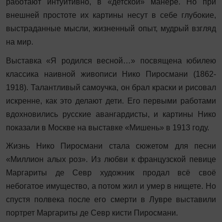
работают интуитивно, в «детской» манере. Но при
внешней простоте их картины несут в себе глубокие,
выстраданные мысли, жизненный опыт, мудрый взгляд
на мир.
Выставка «Я родился весной…» посвящена юбилею
классика наивной живописи Нико Пиросмани (1862-
1918). Талантливый самоучка, он брал краски и рисовал
искренне, как это делают дети. Его первыми работами
вдохновились русские авангардисты, и картины Нико
показали в Москве на выставке «Мишень» в 1913 году.
Жизнь Нико Пиросмани стала сюжетом для песни
«Миллион алых роз». Из любви к французской певице
Маргариты де Севр художник продал всё своё
небогатое имущество, а потом жил и умер в нищете. Но
спустя полвека после его смерти в Лувре выставили
портрет Маргариты де Севр кисти Пиросмани.