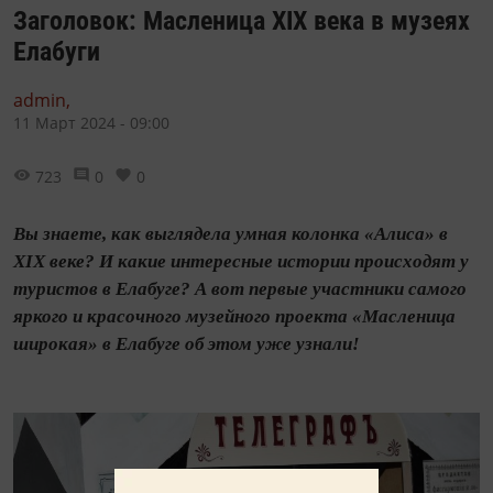
Заголовок: Масленица XIX века в музеях
Елабуги
admin,
11 Март 2024 - 09:00
723
0
0
Вы знаете, как выглядела умная колонка «Алиса» в
XIX веке? И какие интересные истории происходят у
туристов в Елабуге? А вот первые участники самого
яркого и красочного музейного проекта «Масленица
широкая» в Елабуге об этом уже узнали!