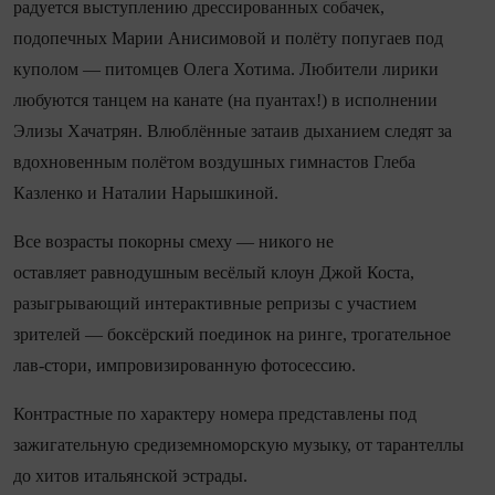
радуется выступлению дрессированных собачек,
подопечных Марии Анисимовой и полёту попугаев под
куполом — питомцев Олега Хотима. Любители лирики
любуются танцем на канате (на пуантах!) в исполнении
Элизы Хачатрян. Влюблённые затаив дыханием следят за
вдохновенным полётом воздушных гимнастов Глеба
Казленко и Наталии Нарышкиной.
Все возрасты покорны смеху — никого не
оставляет равнодушным весёлый клоун Джой Коста,
разыгрывающий интерактивные репризы с участием
зрителей — боксёрский поединок на ринге, трогательное
лав-стори, импровизированную фотосессию.
Контрастные по характеру номера представлены под
зажигательную средиземноморскую музыку, от тарантеллы
до хитов итальянской эстрады.