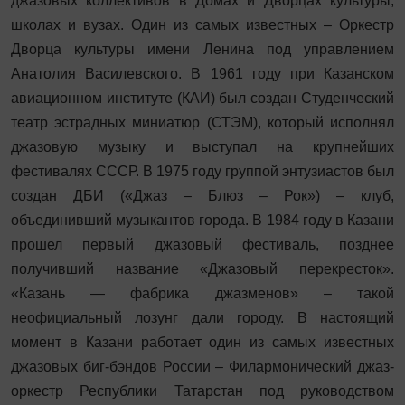
джазовых коллективов в Домах и Дворцах культуры,
школах и вузах. Один из самых известных – Оркестр
Дворца культуры имени Ленина под управлением
Анатолия Василевского. В 1961 году при Казанском
авиационном институте (КАИ) был создан Студенческий
театр эстрадных миниатюр (СТЭМ), который исполнял
джазовую музыку и выступал на крупнейших
фестивалях СССР. В 1975 году группой энтузиастов был
создан ДБИ («Джаз – Блюз – Рок») – клуб,
объединивший музыкантов города. В 1984 году в Казани
прошел первый джазовый фестиваль, позднее
получивший название «Джазовый перекресток».
«Казань — фабрика джазменов» – такой
неофициальный лозунг дали городу. В настоящий
момент в Казани работает один из самых известных
джазовых биг-бэндов России – Филармонический джаз-
оркестр Республики Татарстан под руководством