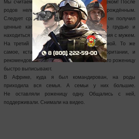
Мы считаем, рожать надо с близким человеком! После
родов нельзя разлучать маму с новорождённым.
Следует сразу приложить к груди, чтобы он получил
ценные капли молозива. Кормить только грудью и
находиться в палате совместного пребывания с мужем.
На третий день можно отправляться домой. То же
самое, кстати, практикуется и в Великобритании, и
рекомендовано ВОЗ. Если нет осложнения, то роженицу
быстро выписывают.
В Африке, куда я был командирован, на роды
приходила вся семья. А семьи у них большие.
Не оставляли роженицу одну. Общались с ней,
поддерживали. Снимали на видео.