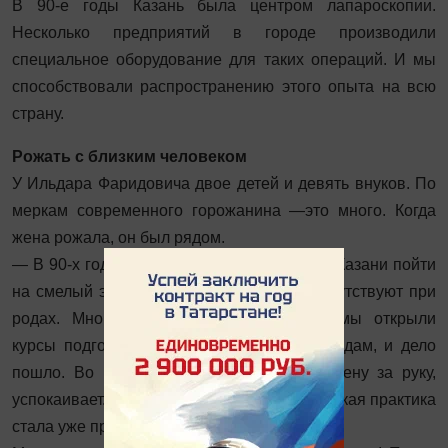
В 90-е годы Казань была центром лапароскопии.
Несколько предприятий в городе производили
специальное оборудование для таких операций. И мы
способствовали распространению этого опыта на всю
страну.
Рожать с близким человеком
У Ильдара Фаридовича двое детей и девять внуков. По
меркам современного горожанина —это много. Когда
жена рожала, он был рядом.
— В 90-х годах мы предложили роддомам Казани пойти
на смелый эксперимент: пусть мужья присутствуют при
родах. Многие оторопели, конечно. Но мы открыли
курсы подготовки семьи к парт­нёрским родам, и дело
пошло. Во время родов супруг держит жену за руку,
успокаивает. Это укрепляет узы. Сегодня такая практика
стала уже привычным делом.