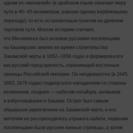
одним из «мензилей» (в арабском языке означает меру
пути в 40 – 45 километров, равную одному верблюжьему
переходу), то есть остановочным пунктом на древнем
торговом пути. Многие историки считают,
что Мензелинск был основан русскими поселенцами
на башкирских землях во время строи­тель­ства
Закамской черты в 1652 – 1656 годах и формировался
как русский город
‑
крепость, охраняющий восточные
границы Российской империи. Он неоднократно (в 1645,
1663, 1676 годах) подвергался нападениям со стороны
кочевников, позднее — набегам ногайцев, калмыков
и взбунтовавшихся башкир. Острог был самым
обширным укреп­лением на Закамской черте, и его
жителям не раз приходилось отражать набеги, первыми
поселенцами были русские конные стрельцы, а затем