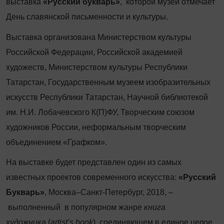
выставка
«Русский букварь»
, которой музей отмечает
День славянской письменности и культуры.
Выставка организована Министерством культуры
Российской Федерации, Российской академией
художеств, Министерством культуры Республики
Татарстан, Государственным музеем изобразительных
искусств Республики Татарстан, Научной библиотекой
им. Н.И. Лобачевского К(П)ФУ, Творческим союзом
художников России, неформальным творческим
объединением «Графком».
На выставке будет представлен один из самых
известных проектов современного искусства:
«Русский
Букварь»
, Москва–Санкт-Петербург, 2018, –
выполненный в популярном жанре
книга
художника
(
artist’s book
), соединяющем в единое целое