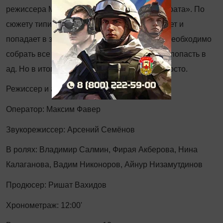
режиссера Максима Кунина «Смерть бюрократа». По
сюжету типичный чиновник-бюрократ умирает и
попадает в загробное учреждение, где ему необходимо
собрать все справки и документы, чтобы не попасть в
ад. Но в итоге это оказывается совсем непросто.
Режиссер и автор сценария: Максим Кунин
Оператор: Максим Фавер
Звукорежиссер: Арсений Семёнов
В ролях: Владимир Салмин, Фирая Акберова, Нина
Калаганова, Вадим Никоноров, Айнур Низамутдинов
Продюсер: Ришат Вахидов
Хронометраж: 12:00'