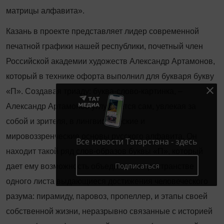
матрицы алфавита».
Казань в проекте представляет лидер современной
печатной графики нашей республики, почетный член
Российской академии художеств Александр Артамонов,
который в технике офорта выполнил для букваря букву
«П». Создавая триаду: буква-слово-картинка, –
Александр Артамонов углубляется сам, увлекая за
собой и зрителя, в лингвистические и
мировоззренческие основы русского алфавита. Он
Все новости Татарстана - здесь
находит такой ряд слов-образов буквы «П», который
Подписаться
дает ему возможность объединить в пространстве
одного листа выдающиеся достижения человеческого
разума: пирамиду, паровоз, пропеллер, и этапы своей
собственной жизни, неразрывно связанные с историей