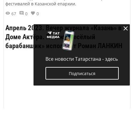
фестивалей в Казанской епархии.
67
0
0
Апрель 2023. Вечер журнала «Казань» в
Доме Актёра. Песню «Весёлый
барабанщик» исполняет Роман ЛАНКИН
Все новости Татарстана - здесь
Подписаться
Песня «Веселый барабанщик»