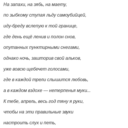
На запахи, на зябь, на маету,
по зыбкому ступая льду самоубийцей,
иду-бреду вслепую к той границе,
где день ещё ленив и полон снов,
опутанных пунктирными снегами,
однако ночь, зашторив свой альков,
уже вовсю щебечет голосами,
где в каждой трели слышится любовь,
а в каждом вздохе — нетерпенья муки...
К тебе, апрель, весь год тяну я руки,
чтобы на эти правильные звуки
настроить слух и петь,