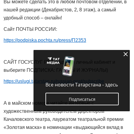
Вы можете сделать это в любом почтовом отделении, в
нашей редакции (Декабристов, 2, 8 этаж), а самый
удобный способ – онлайн!
Сайт ПОЧТЫ РОССИИ:
https://podpiska.pochta.ru/press/П2353
САЙТ ГОСУСЛУГ РТ (войдите в личный кабинет и
выберите ПОДПИСКА: ГАЗЕТЫ И ЖУРНАЛЫ)
https://uslugi.tatarstan.ru/russian-post/subscribe
Все новости Татарстана - здесь
Подписаться
А в майском номере читайте интервью с
художественным руководителем-директором
Качаловского театра, лауреатом театральной премии
«Золотая маска» в номинации «выдающийся вклад в