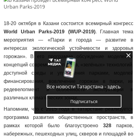
18-20 октября в Казани состоится всемирный конгресс
World
Urban
Parks
-2019 (
WUP
-2019)
. Главная тема
мероприятия — «Парки и города — развитие в
интересах экологической устойчивости и здоровья
горожан». В его программе обсуждение моделей и
концепций современных парков, «зелёных» технологий,
доступной среды и управления парками, моделей
финансирования, вовлечение горожан в парки, их
Все новости Татарстана - здесь
редевелопмент и особенности эксплуатации в
различных климатических зонах.
Подписаться
Напомним, что с 2015 года в Татарстане реализуется
программа развития общественных пространств, в
рамках которой было благоустроено
328
парков,
набережных, пешеходных улиц, скверов и площадей во