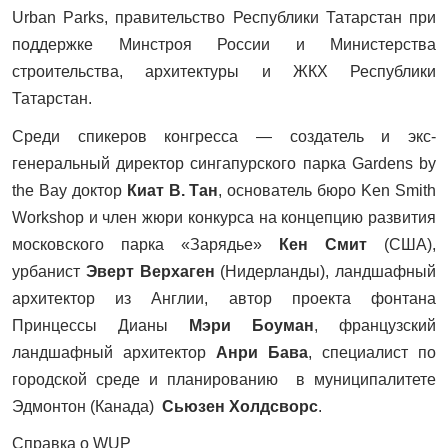
Urban
Parks
, правительство Республики Татарстан при
поддержке Минстроя России и Министерства
строительства, архитектуры и ЖКХ Республики
Татарстан.
Среди спикеров конгресса — создатель и экс-
генеральный директор сингапурского парка
Gardens
by
the
Bay
доктор
Киат В. Тан
, основатель бюро
Ken
Smith
Workshop
и член жюри конкурса на концепцию развития
московского парка «Зарядье»
Кен Смит
(США),
урбанист
Эверт Верхаген
(Нидерланды), ландшафный
архитектор из Англии, автор проекта фонтана
Принцессы Дианы
Мэри Боуман
, французский
ландшафный архитектор
Анри Бава
, специалист по
городской среде и планированию в муниципалитете
Эдмонтон (Канада)
Сьюзен Холдсворс
.
Справка о
WUP