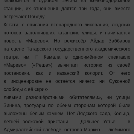
знакомятся в суровом 1943-м на железнодорожной
станции, их отношения длятся три года, они вместе
встречают Победу…
Кстати, с описания всенародного ликования, людских
потоков, заполнивших казанские улицы, и начинается
повесть «Марево». Но режиссёр Айдар Заббаров
на сцене Татарского государственного академического
театра им. Г. Камала в одноимённом спектакле
«Марево» («Рәшә») вычитает историю из своей
постановки, как и казанский колорит. От него
в инсценировке не остаётся ничего: ни Суконной
слободы с её «крик-
ливыми разношёрстными обитателями», ни улицы
Зинина, тротуары по обеим сторонам которой были
выложены белым камнем. Нет Лядского сада, Кольца,
летней волжской пристани — Дальнее Устье — в
Адмиралтейской слободе, острова Маркиз — любимого