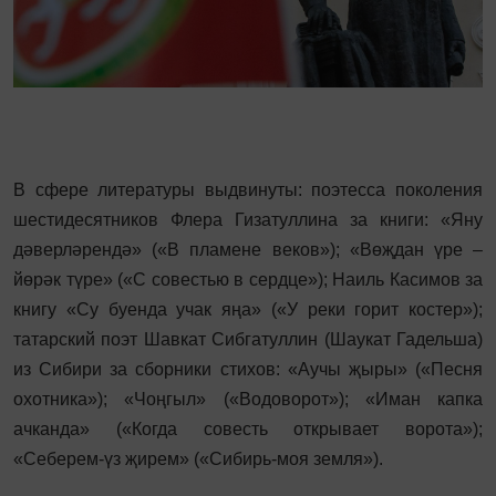
В сфере литературы выдвинуты: поэтесса поколения
шестидесятников Флера Гизатуллина за книги: «Яну
дәверләрендә» («В пламене веков»); «Вөҗдан үре –
йөрәк түре» («С совестью в сердце»); Наиль Касимов за
книгу «Су буенда учак яңа» («У реки горит костер»);
татарский поэт Шавкат Сибгатуллин (Шаукат Гадельша)
из Сибири за сборники стихов: «Аучы җыры» («Песня
охотника»); «Чоңгыл» («Водоворот»); «Иман капка
ачканда» («Когда совесть открывает ворота»);
«Себерем-үз җирем» («Сибирь-моя земля»).