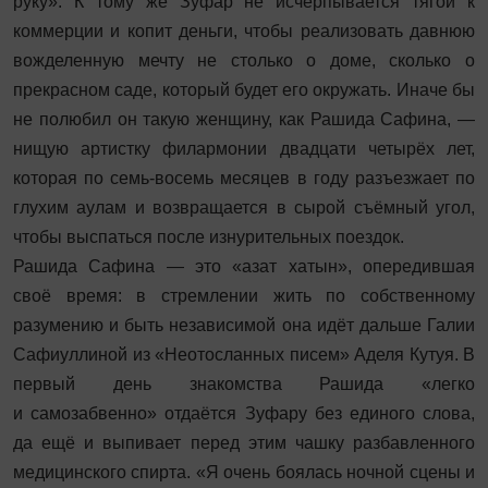
руку». К тому же Зуфар не исчерпывается тягой к
коммерции и копит деньги, чтобы реализовать давнюю
вожделенную мечту не столько о доме, сколько о
прекрасном саде, который будет его окружать. Иначе бы
не полюбил он такую женщину, как Рашида Сафина, —
нищую артистку филармонии двадцати четырёх лет,
которая по семь-восемь месяцев в году разъезжает по
глухим аулам и возвращается в сырой съёмный угол,
чтобы выспаться после изнурительных поездок.
Рашида Сафина — это «азат хатын», опередившая
своё время: в стремлении жить по собственному
разумению и быть независимой она идёт дальше Галии
Сафиуллиной из «Неотосланных писем» Аделя Кутуя. В
первый день знакомства Рашида «легко
и самозабвенно» отдаётся Зуфару без единого слова,
да ещё и выпивает перед этим чашку разбавленного
медицинского спирта. «Я очень боялась ночной сцены и