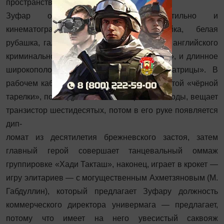
пространствами.
Зуфар одет не по-советски стильно и
кинематографично: кепка, костюм-тройка, белая
рубашка, галстук, как у героя популярного английского
криминального сериала «Острые козырьки», и длинное
широкополое пальто, как у Neo из «Матрицы». В
рабочем кабинете Зуфара вместо знаменитой «чёрной
тарелки», повсюду висевшей в сороковые годы, вещает
транзистор шестидесятых, потом в его руке появляется
дип-
ломат из десятилетия брежневского застоя, затем
главный герой совершает танцевальный оммаж
группировке «Хади Такташ», наконец, играет в крокет —
игру элитариев — с могущественным Ахметзяновым (М.
Габдуллин), который предлагает Зуфару должность
коммерческого директора универмага — предлагает,
потому что имеет на него увесистый саквояж