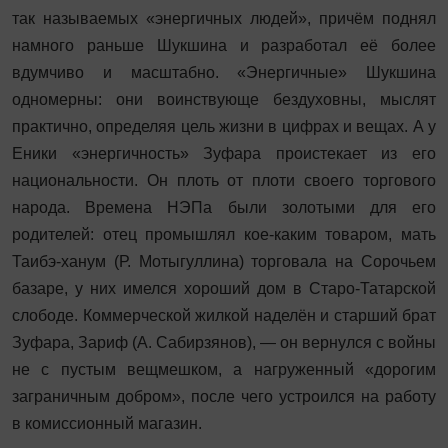
так называемых «энергичных людей», причём поднял
намного раньше Шукшина и разработал её более
вдумчиво и масштабно. «Энергичные» Шукшина
одномерны: они воинствующе бездуховны, мыслят
практично, определяя цель жизни в цифрах и вещах. А у
Еники «энергичность» Зуфара проистекает из его
национальности. Он плоть от плоти своего торгового
народа. Времена НЭПа были золотыми для его
родителей: отец промышлял кое-каким товаром, мать
Таибэ-ханум (Р. Мотыгуллина) торговала на Сорочьем
базаре, у них имелся хороший дом в Старо-Татарской
слободе. Коммерческой жилкой наделён и старший брат
Зуфара, Зариф (А. Сабирзянов), — он вернулся с войны
не с пустым вещмешком, а нагруженный «дорогим
заграничным добром», после чего устроился на работу
в комиссионный магазин.