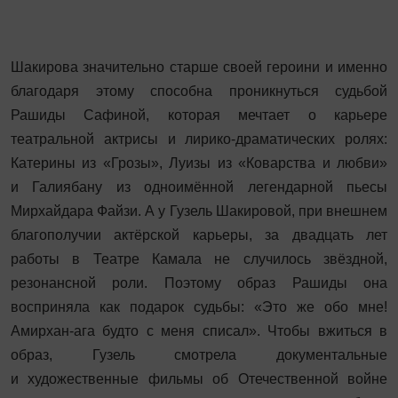
Шакирова значительно старше своей героини и именно
благодаря этому способна проникнуться судьбой
Рашиды Сафиной, которая мечтает о карьере
театральной актрисы и лирико-драматических ролях:
Катерины из «Грозы», ­Луизы из «Коварства и любви»
и Га­лиябану из одноимённой легендарной пьесы
Мирхайдара Файзи. А у Гузель Шакировой, при внешнем
благополучии актёрской карьеры, за двадцать лет
работы в Театре Камала не случилось звёздной,
резонансной роли. Поэтому образ Рашиды она
восприняла как подарок судьбы: «Это же обо мне!
Амирхан‑ага будто с меня списал». Чтобы вжиться в
образ, Гузель смотрела документальные
и художественные фильмы об Оте­чественной войне