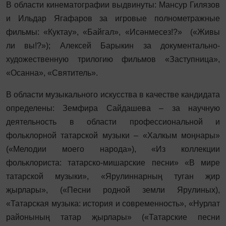
В области кинематографии выдвинуты: Мансур Гилязов
и Ильдар Ягафаров за игровые полнометражные
фильмы: «Куктау», «Байгал», «Исәнмесез!?» («Живы
ли вы!?»); Алексей Барыкин за документально-
художественную трилогию фильмов «Заступница»,
«Осанна», «Святитель».
В области музыкального искусства в качестве кандидата
определены: Земфира Сайдашева – за научную
деятельность в области профессиональной и
фольклорной татарской музыки – «Халкым моңнары»
(«Мелодии моего народа»), «Из коллекции
фольклориста: татарско-мишарские песни» «В мире
татарской музыки», «Ярулиннарның туган җир
җырлары», («Песни родной земли Ярулиных),
«Татарская музыка: история и современность», «Нурлат
районының татар җырлары» («Татарские песни