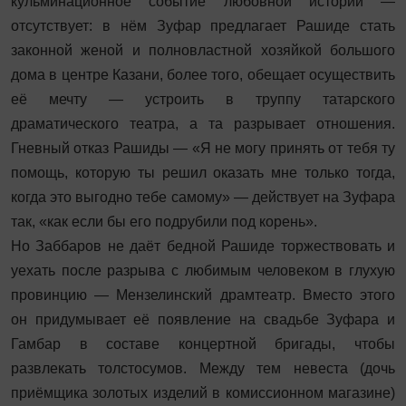
кульминационное событие любовной истории —
отсутствует: в нём Зуфар предлагает Рашиде стать
законной женой и полновластной хозяйкой большого
дома в центре Казани, более того, обещает осуществить
её мечту — устроить в труппу татарского
драматического театра, а та разрывает отношения.
Гневный отказ Рашиды — «Я не могу принять от тебя ту
помощь, которую ты решил оказать мне только тогда,
когда это выгодно тебе самому» — действует на Зуфара
так, «как если бы его подрубили под корень».
Но Заббаров не даёт бедной Рашиде торжествовать и
уехать после разрыва с любимым человеком в глухую
провинцию — Мензелинский драмтеатр. Вместо этого
он придумывает её появление на свадьбе Зуфара и
Гамбар в составе концертной бригады, чтобы
развлекать толстосумов. Между тем невеста (дочь
приёмщика золотых изделий в комиссионном магазине)