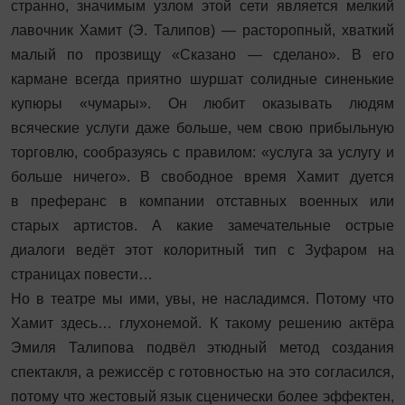
странно, значимым узлом этой сети является мелкий
лавочник Хамит (Э. Талипов) — расторопный, хваткий
малый по прозвищу «Сказано — сделано». В его
кармане всегда приятно шуршат солидные синенькие
купюры «чумары». Он любит оказывать людям
всяческие услуги даже больше, чем свою прибыльную
торговлю, сообразуясь с правилом: «услуга за услугу и
больше ничего». В свободное время Хамит дуется
в преферанс в компании отставных военных или
старых артистов. А какие замечательные острые
диалоги ведёт этот колоритный тип с Зуфаром на
страницах повести…
Но в театре мы ими, увы, не насладимся. Потому что
Хамит здесь… глухонемой. К такому решению актёра
Эмиля Талипова подвёл этюдный метод создания
спектакля, а режиссёр с готовностью на это согласился,
потому что жестовый язык сценически более эффектен,