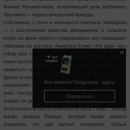
Фаннур Мухаметзянов, исполняющий роль разбитного
Яруллина — лидера концертной бригады.
Собственно, с этого и начинается спектакль Заббарова
— с выступления артистов филармонии в сельском
клубе: на фоне чёрного суперзанавеса они показывают
спектакль по рассказу Амирхана Еники «На один час»
(«Бер генә сәгатькә»), написанного в 1944 году. В нём
повествуется о солдате, который смог коротко
увидеться с родными, поскольку поезд, следовавший на
фронт, остановился неподалёку от его деревни. Парень
Все новости Татарстана - здесь
ошеломляет своим неожиданным появлением отца,
мать, сестру, жену брата, которые догадываются, как
Подписаться
жаждет он увидеть любимую Захиду. А та тем временем
безуспешно пытается успеть на встречу с ним… Захиду
играет актриса Рашида, которую играет актриса
Шакирова. На ней ватная телогрейка, грубые