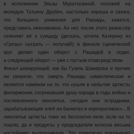
в исполнении Эльзы Муратхузиной, похожей на
молодую Татьяну Друбич, настолько хороша и свежа,
что большего унижения для Рашиды, кажется,
представить невозможно. Ан нет, после этого режиссёр
склоняет её к суициду (дескать, хотела Катерину из
«Грозы» сыграть — получай!): в финале сценический
круг делает один оборот с Рашидой в лодке,
а следующий оборот — уже с пустым плавсредством.
Финал шокирующий, как бы Гузель Шакирова и прочие
ни уверяли, что смерть Рашиды символическая и
является намёком на то, что «ушли в небытие артисты
филармонии, согревавшие душу народа в годы войны и
послевоенного лихолетья, сегодня они эстрадники,
зарабатывающие хлеб на банкетах и корпоративах»... В
лихолетье артисты тоже не бесплатно пели, если на то
пошло, да и продукты у председателя колхоза весьма
настойчиво выпрашивали. Это прекрасно показывает