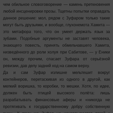
чем обильное словоговорение — камень преткновения
любой инсценировки прозы. Тщетны попытки оправдать
данное решение: мол, рядом с Зуфаром только такие
могут быть друзьями, и вообще, глухонемота Хамита —
это метафора того, что он умеет держать язык за
зубами. Подобные аргументы не заставят человека,
знающего повесть, принять обмельчавшего Хамита,
низведённого до роли холуя при Сабитове, — у Еники
он, между прочим, спасает Зуфара от серьёзной
ревизии, дав делу задний ход на самом верху.
Да и сам Зуфар излишне мельтешит вокруг
контейнеров, перетаскивая из одного в другой, как
мелкий воришка, то коробки, то мешки. Хотя, по идее,
должен быть птицей высокого полёта: лишь
разрабатывать финансовые аферы и «никогда не
протягивать к государственному добру собственную