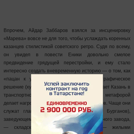
Впрочем, Айдар Заббаров взялся за инсценировку
«Марева» вовсе не для того, чтобы услаждать коренных
казанцев стилистикой советского ретро. Судя по всему,
он увидел в повести Еники довольно смелое
предвидение грядущей перестройки, и ему стало
интересно создать вневременную историю — о том, как
«пацан к успеху шёл». Поэтому сценографическое
решение (художник Б. Ибрагимов) превращает Казань в
транспортно-торговый хаб, а её вещной метафорой
делает нагромождение грузовых контейнеров. Чаще они
служат главному герою — Зуфару (А. Бурганов),
заведующему отделом ОРСа крупного военного завода,
— складскими помещениями, реже — жилыми