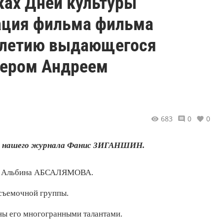
ках Дней культуры
тация фильма фильма
-летию выдающегося
ером Андреем
683
0
0
уг нашего журнала Фанис ЗИГАНШИН.
нь» Альбина АБСАЛЯМОВА.
 съемочной группы.
ны его многогранными талантами.