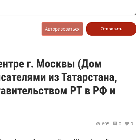
Авторизоваться
Отправить
ентре г. Москвы (Дом
исателями из Татарстана,
авительством РТ в РФ и
605
0
0