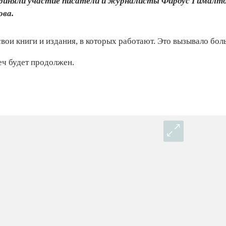
риняли участие писатели и журналисты Фирдус Гималтди
ова.
вои книги и издания, в которых работают. Это вызывало бол
еч будет продолжен.