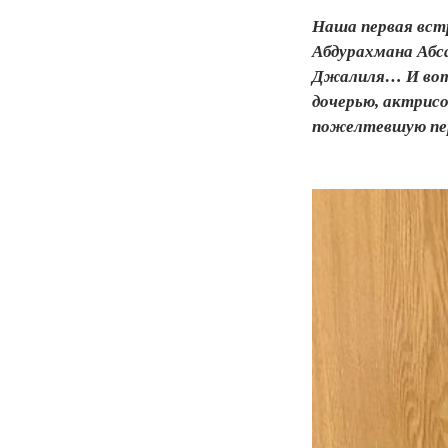
Наша первая встр
Абдурахмана Аб­с
Джалиля… И вот о
дочерью, актрисо
пожелтевшую пер