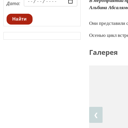
В мероприятии п
Дата:
Альбина Абсалям
Найти
Они представили с
Осенью цикл встр
Галерея
❮