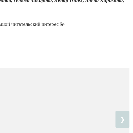
нов, Гелюса Закирова, Ленар Шаех, Алена Каримова,
ьшой читательский интерес 💫
❯