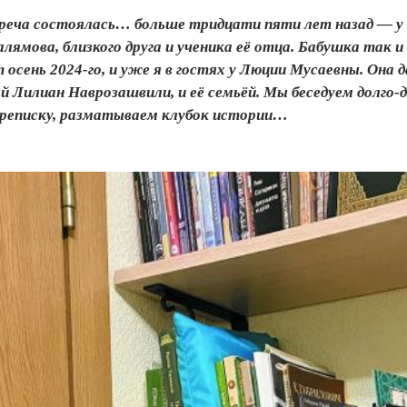
еча состоялась… больше три­дцати пяти лет назад — у на
алямова, близкого друга и ученика её отца. Бабушка так
сень 2024‑го, и уже я в гостях у Люции Мусаевны. Она д
й Лилиан Наврозашвили, и её семьёй. Мы беседуем долго‑
еписку, разматываем клубок истории…