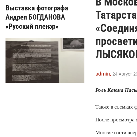
В Москов
Выставка фотографа
Татарст
Андрея БОГДАНОВА
«Соедин
«Русский пленэр»
просвет
ЛЫСЯКО
admin,
24 Август 2
Роль Каюма Насы
Также в съемках 
После просмотра 
Многие гости впе