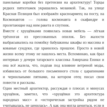
панельные коробки без претензии на архитектуру! Торцы
редких пятиэтажек украшались мозаикой. Так, на улице
Красная Позиция был изображён красноармеец на посту, на
Космонавтов — голова космонавта в скафандре и
пролетающие над ним ракета и спутник.
Вместе с хрущёвками появилась новая мебель — лёгкая
трёхногая из прессованных опилок. Без жалости
выбрасывались на помойку бабушкины шкафы из массива и
кованые сундуки, где хранилось прошлое. Просто в новой
жизни всему этому не нашлось места. Вспоминаю, как брал
интервью у дочери татарского классика Амирхана Еники и
она всё жалела, что, подпав под влияние ветреной моды,
избавилась от большого письменного стола с царапинами
и чернильными пятнами, на котором отец писал свои
повести и рассказы.
Один местный архитектор, рассуждая о плюсах и минусах
хрущёвок, заметил, что «хрущёвки это архитектура
народных масс» и «историческая застройка рядом не
учитывалась, не ценилась». А как она могла цениться, если в