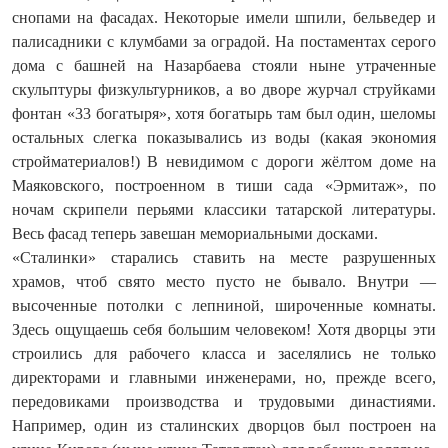
снопами на фасадах. Некоторые имели шпили, бельведер и
палисадники с клумбами за оградой. На постаментах серого
дома с башней на Назарбаева стояли ныне утраченные
скульптуры физкультурников, а во дворе журчал струйками
фонтан «33 богатыря», хотя богатырь там был один, шеломы
остальных слегка показывались из воды (какая экономия
стройматериалов!) В невидимом с дороги жёлтом доме на
Маяковского, построенном в тиши сада «Эрмитаж», по
ночам скрипели перьями классики татарской литературы.
Весь фасад теперь завешан мемориальными досками.
«Сталинки» старались ставить на месте разрушенных
храмов, чтоб свято место пусто не бывало. Внутри —
высоченные потолки с лепниной, широченные комнаты.
Здесь ощущаешь себя большим человеком! Хотя дворцы эти
строились для рабочего класса и заселялись не только
директорами и главными инженерами, но, прежде всего,
передовиками производства и трудовыми династиями.
Например, один из сталинских дворцов был построен на