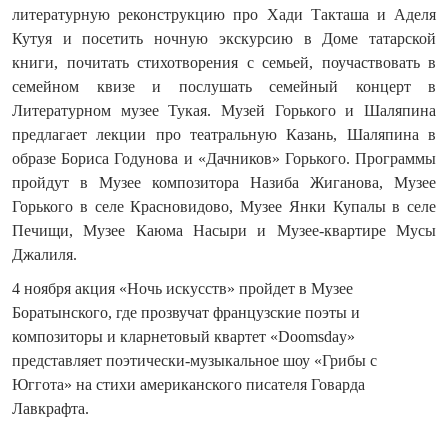
литературную реконструкцию про Хади Такташа и Аделя
Кутуя и посетить ночную экскурсию в Доме татарской
книги, почитать стихотворения с семьей, поучаствовать в
семейном квизе и послушать семейный концерт в
Литературном музее Тукая. Музей Горького и Шаляпина
предлагает лекции про театральную Казань, Шаляпина в
образе Бориса Годунова и «Дачников» Горького. Программы
пройдут в Музее композитора Назиба Жиганова, Музее
Горького в селе Красновидово, Музее Янки Купалы в селе
Печищи, Музее Каюма Насыри и Музее-квартире Мусы
Джалиля.
4 ноября акция «Ночь искусств» пройдет в Музее
Боратынского, где прозвучат французские поэты и
композиторы и кларнетовый квартет «Doomsday»
представляет поэтически-музыкальное шоу «Грибы с
Юггота» на стихи американского писателя Говарда
Лавкрафта.