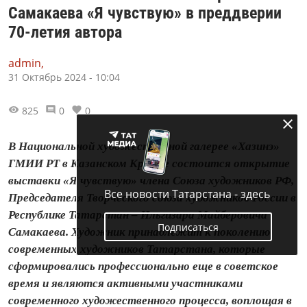
Самакаева «Я чувствую» в преддверии
70-летия автора
admin,
31 Октябрь 2024 - 10:04
825
0
0
В Национальной художественной галерее «Хазинэ»
ГМИИ РТ в Казанском Кремле состоится открытие
выставки «Я чувствую» члена Союза художников РФ,
Все новости Татарстана - здесь
Председателя Творческого союза художников России в
Республике Татарстан – Ильгизара Майберовича
Подписаться
Самакаева. Художник принадлежит к поколению
современных художников Татарстана, которые
сформировались профессионально еще в советское
время и являются активными участниками
современного художественного процесса, воплощая в