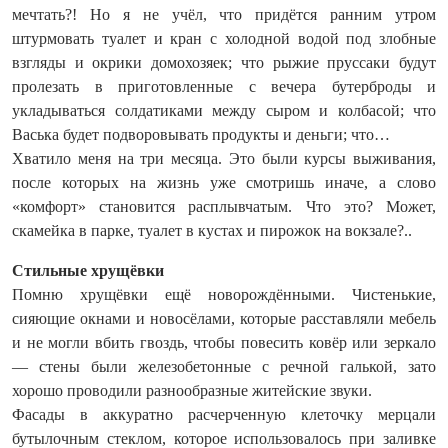
мечтать?! Но я не учёл, что придётся ранним утром
штурмовать туалет и кран с холодной водой под злобные
взгляды и окрики домохозяек; что рыжие пруссаки будут
пролезать в приготовленные с вечера бутерброды и
укладываться солдатиками между сыром и колбасой; что
Васька будет подворовывать продукты и деньги; что…
Хватило меня на три месяца. Это были курсы выживания,
после которых на жизнь уже смотришь иначе, а слово
«комфорт» становится расплывчатым. Что это? Может,
скамейка в парке, туалет в кустах и пирожок на вокзале?..
Стильные хрущёвки
Помню хрущёвки ещё новорождёнными. Чистенькие,
сияющие окнами и новосёлами, которые расставляли мебель
и не могли вбить гвоздь, чтобы повесить ковёр или зеркало
— стены были железобетонные с речной галькой, зато
хорошо проводили разнообразные житейские звуки.
Фасады в аккуратно расчерченную клеточку мерцали
бутылочным стеклом, которое использовалось при заливке