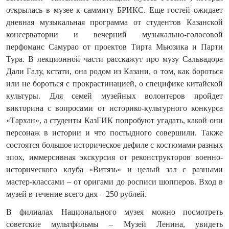
открылась в музее к саммиту БРИКС. Еще гостей ожидает
дневная музыкальная программа от студентов Казанской
консерватории и вечерний музыкально-голосовой
перфоманс Самурао от проектов Тирта Мьюзика и Парти
Тура. В лекционной части расскажут про музу Сальвадора
Дали Галу, кстати, она родом из Казани, о том, как бороться
или не бороться с прокрастинацией, о специфике китайской
культуры. Для семей музейных волонтеров пройдет
викторина с вопросами от историко-культурного конкурса
«Тархан», а студенты КазГИК попробуют угадать, какой они
персонаж в истории и что постыдного совершили. Также
состоятся большое историческое дефиле с костюмами разных
эпох, иммерсивная экскурсия от реконструкторов военно-
исторического клуба «Витязь» и целый зал с разными
мастер-классами – от оригами до росписи шопперов. Вход в
музей в течение всего дня – 250 рублей.
В филиалах Национального музея можно посмотреть
советские мультфильмы – Музей Ленина, увидеть