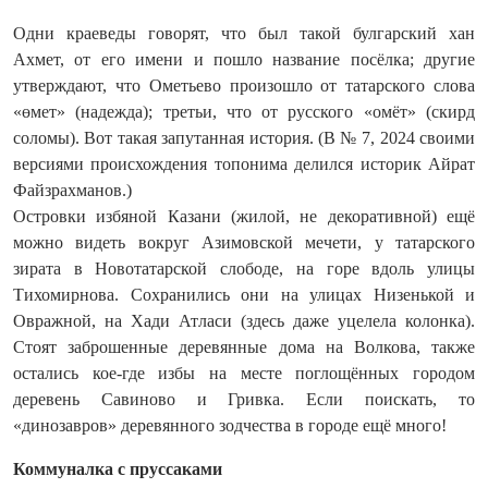
Одни краеведы говорят, что был такой булгарский хан
Ахмет, от его имени и пошло название посёлка; другие
утверждают, что Ометьево произошло от татарского слова
«өмет» (надежда); третьи, что от русского «омёт» (скирд
соломы). Вот такая запутанная история. (В № 7, 2024 своими
версиями происхождения топонима делился историк Айрат
Файзрахманов.)
Островки избяной Казани (жилой, не декоративной) ещё
можно видеть вокруг Азимовской мечети, у татарского
зирата в Новотатарской слободе, на горе вдоль улицы
Тихомирнова. Сохранились они на улицах Низенькой и
Овражной, на Хади Атласи (здесь даже уцелела колонка).
Стоят заброшенные деревянные дома на Волкова, также
остались кое-где избы на месте поглощённых городом
деревень Савиново и Гривка. Если поискать, то
«динозавров» деревянного зодчества в городе ещё много!
Коммуналка с пруссаками