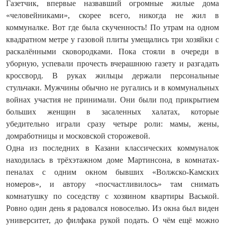
Газетчик, впервые назвавший огромные жилые дома
«человейниками», скорее всего, никогда не жил в
коммуналке. Вот где была скученность! По утрам на одном
квадратном метре у газовой плиты умещались три хозяйки с
раскалёнными сковородками. Пока стояли в очереди в
уборную, успевали прочесть вчерашнюю газету и разгадать
кроссворд. В руках жильцы держали персональные
стульчаки. Мужчины обычно не ругались и в коммунальных
войнах участия не принимали. Они были под прикрытием
больших женщин в засаленных халатах, которые
убедительно играли сразу четыре роли: мамы, жены,
домработницы и московской сторожевой.
Одна из последних в Казани классических коммуналок
находилась в трёхэтажном доме Мартинсона, в комнатах-
пеналах с одним окном бывших «Волжско-Камских
номеров», и автору «посчастливилось» там снимать
комнатушку по соседству с хозяином квартиры Васькой.
Ровно один день я радовался новоселью. Из окна был виден
университет, до филфака рукой подать. О чём ещё можно