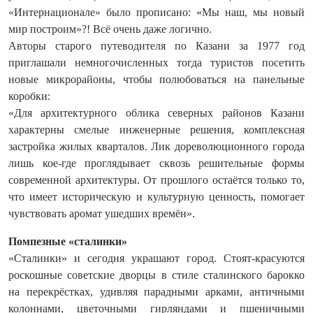
«Интернационале» было прописано: «Мы наш, мы новый
мир построим»?! Всё очень даже логично.
Авторы старого путеводителя по Казани за 1977 год
приглашали немногочисленных тогда туристов посетить
новые микрорайоны, чтобы полюбоваться на панельные
коробки:
«Для архитектурного облика северных районов Казани
характерны смелые инженерные решения, комплексная
застройка жилых кварталов. Лик дореволюционного города
лишь кое-где проглядывает сквозь решительные формы
современной архитектуры. От прошлого остаётся только то,
что имеет историческую и культурную ценность, помогает
чувствовать аромат ушедших времён».
Помпезные «сталинки»
«Сталинки» и сегодня украшают город. Стоят-красуются
роскошные советские дворцы в стиле сталинского барокко
на перекрёстках, удивляя парадными арками, античными
колоннами, цветочными гирляндами и пшеничными