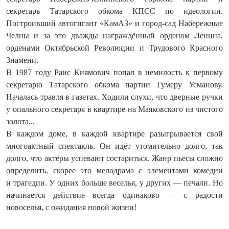
секретарь Татарского обкома КПСС по идеологии.
Построивший автогигант «КамАЗ» и город-сад Набережные
Челны и за это дважды награждённый орденом Ленина,
орденами Октябрьской Революции и Трудового Красного
Знамени.
В 1987 году Раис Киямович попал в немилость к первому
секретарю Татарского обкома партии Гумеру Усманову.
Началась травля в газетах. Ходили слухи, что дверные ручки
у опального секретаря в квартире на Маяковского из чистого
золота...
В каждом доме, в каждой квартире разыгрывается свой
многоактный спектакль. Он идёт утомительно долго, так
долго, что актёры успевают состариться. Жанр пьесы сложно
определить, скорее это мелодрама с элементами комедии
и трагедии. У одних больше ве­селья, у других — печали. Но
начинается действие всегда одинаково — с радости
новоселья, с ожидания новой жизни!