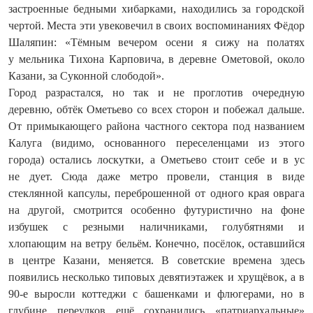
застроенные бедными хибарками, находились за городской
чертой. Места эти увековечил в своих воспоминаниях Фёдор
Шаляпин: «Тёмным вечером осени я сижу на полатях
у мельника Тихона Карповича, в деревне Ометовой, около
Казани, за Суконной слободой».
Город разрастался, но так и не проглотив очередную
деревню, обтёк Ометьево со всех сторон и побежал дальше.
От примыкающего района частного сектора под названием
Калуга (видимо, основанного переселенцами из этого
города) остались лоскутки, а Ометь­ево стоит себе и в ус
не дует. Сюда даже метро провели, станция в виде
стеклянной капсулы, переброшенной от одного края оврага
на другой, смотрится особенно футуристично на фоне
избушек с резными наличниками, голубятнями и
хлопающим на ветру бельём. Конечно, посёлок, оставшийся
в центре Казани, меняется. В советские времена здесь
появились несколько типовых девятиэтажек и хрущёвок, а в
90-е выросли коттеджи с башенками и флюгерами, но в
глубине переулков ещё сохранились «патриархальные»