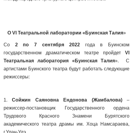
О VI Театральной лаборатории «Буинская Талия
»
Со
2 по 7 сентября 2022
года в Буинском
государственном драматическом театре пройдет
VI
Театральная лаборатория «Буинская Талия
». С
артистами Буинского театра будут работать следующие
режиссеры:
1.
Сойжин Саяновна Ендонова (Жамбалова)
–
режиссер-постановщик Государственного ордена
Трудового Красного Знамени Бурятского
академического театра драмы им. Хоца Намсараева,
г.Улан-Удэ.