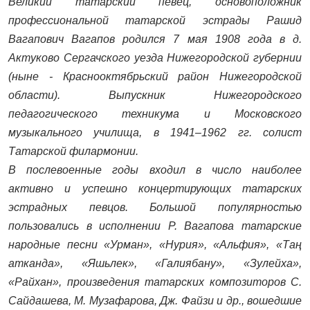
Великий татарский певец, основоположник
профессиональной татарской эстрады Рашид
Вагапович Вагапов родился 7 мая 1908 года в д.
Актуково Сергачского уезда Нижегородской губернии
(ныне - Краснооктябрьский район Нижегородской
области). Выпускник Нижегородского
педагогического техникума и Московского
музыкального училища, в 1941–1962 гг. солист
Татарской филармонии.
В послевоенные годы входил в число наиболее
активно и успешно концертирующих татарских
эстрадных певцов. Большой популярностью
пользовались в исполнении Р. Вагапова татарские
народные песни «Урман», «Нурия», «Альфия», «Та
ң
атканда
»
,
«
Яшьлек
»
,
«
Галиябану
»
,
«
Зулейха
»
,
«
Райхан
»
, произведения татарских композиторов С.
Сайдашева, М. Музафарова, Дж. Файзи и др., вошедшие