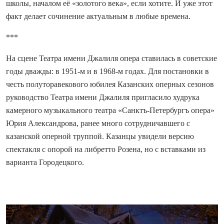
школы, началом её «золотого века», если хотите. И уже этот
факт делает сочинение актуальным в любые времена.
***
На сцене Театра имени Джалиля опера ставилась в советские
годы дважды: в 1951-м и в 1968-м годах. Для постановки в
честь полуторавекового юбилея Казанских оперных сезонов
руководство Театра имени Джалиля пригласило худрука
камерного музыкального театра «Санктъ-Петербургъ опера»
Юрия Александрова, ранее много сотрудничавшего с
казанской оперной труппой. Казанцы увидели версию
спектакля с опорой на либретто Розена, но с вставками из
варианта Городецкого.