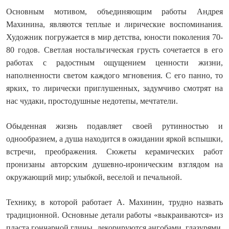
Основным мотивом, объединяющим работы Андрея
Махинина, являются теплые и лирические воспоминания.
Художник погружается в мир детства, юности поколения 70-
80 годов. Светлая ностальгическая грусть сочетается в его
работах с радостным ощущением ценности жизни,
наполненности светом каждого мгновения. С его панно, то
ярких, то лирически приглушенных, задумчиво смотрят на
нас чудаки, простодушные недотепы, мечтатели.
Обыденная жизнь подавляет своей рутинностью и
однообразием, а душа находится в ожидании яркой вспышки,
встречи, преображения. Сюжеты керамических работ
пронизаны авторским душевно-ироническим взглядом на
окружающий мир; улыбкой, веселой и печальной.
Технику, в которой работает А. Махинин, трудно назвать
традиционной. Основные детали работы «выкраиваются» из
пласта гончарной глины, декорируются ангобами, глазурями.