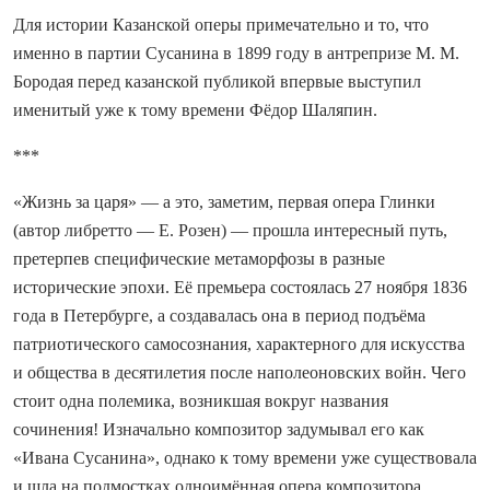
Для истории Казанской оперы примечательно и то, что
именно в партии Сусанина в 1899 году в антрепризе М. М.
Бородая перед казанской публикой впервые выступил
именитый уже к тому времени Фёдор Шаляпин.
***
«Жизнь за царя» — а это, заметим, первая опера Глинки
(автор либретто — Е. Розен) — прошла интересный путь,
претерпев специфические метаморфозы в разные
исторические эпохи. Её премьера состоялась 27 ноября 1836
года в Петербурге, а создавалась она в период подъёма
патриотического самосознания, характерного для искусства
и общества в десятилетия после наполеоновских войн. Чего
стоит одна полемика, возникшая вокруг названия
сочинения! Изначально композитор задумывал его как
«Ивана Сусанина», однако к тому времени уже существовала
и шла на подмостках одноимённая опера композитора