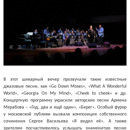
В
этот
шикарный
вечер
прозвучали
такие
известные
джазовые
песни
,
как
«Go Down Moses», «What A Wonderful
World», «Georgia On My Mind», «Cheek to cheek»
и
др
.
Концертную программу украсили авторские песни Армена
Мерабова – «Год, два и ещё один», «Берег». Особый фурор
у московской публики вызвала композиция собственного
сочинения Сергея Васильева «Я видел её». А также
зрителям посчастливилось услышать знаменитую песню