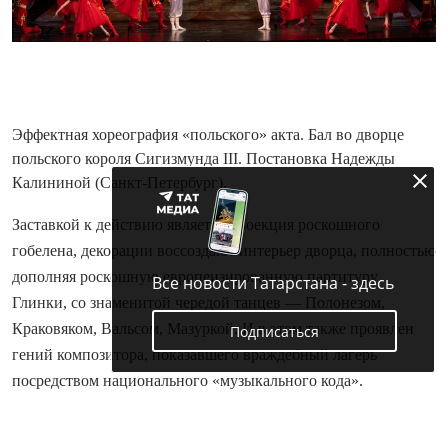
Эффектная хореография «польского» акта. Бал во дворце
польского короля Сигизмунда
III
. Постановка Надежды
Калининой (Санкт-Петербург).
Заставкой к действию является проекция роскошного
гобелена, декорации воссоздают интерьер дворца, полностью
дополняя роскошную европеизированную партитуру
Все новости Татарстана - здесь
Глинки, со знаменитой чередой танцев — Полонезом,
Краковяком, Вальсом, Мазуркой. И в этом также проявлен
Подписаться
гений композитора, показавшего враждебный лагерь
посредством национального «музыкального кода».