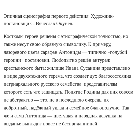
Эпичная сценография первого действия. Художник-
постановщик - Вячеслав Окунев.
Костюмы героев решены с этнографической точностью, но
также несут свою образную символику. К примеру,
лазоревого цвета сарафан Антониды — типично «голубой
героини» постановки. Любопытно решён антураж
крестьянского быта: жилище Ивана Сусанина представлено
в виде двухэтажного терема, что создаёт дух благосостояния
патриархального русского семейства, представителям
которого есть что защищать. Понятие Родины для них совсем
не абстрактно — это, не в последнюю очередь, их
добротный, надёжный уклад и семейное благополучие. Так
же и сама Антонида — цветущая и нарядная девушка на
выданье выглядит вовсе не бесприданницей.