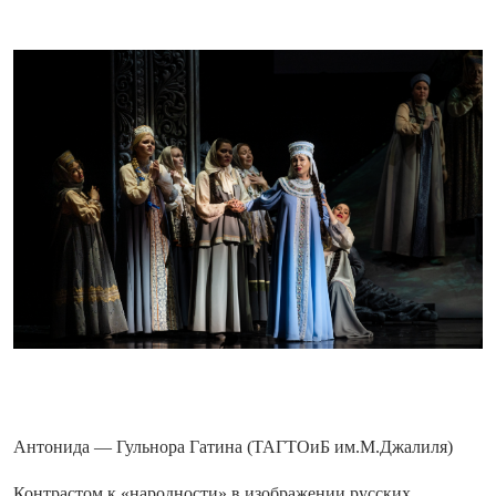
Антонида — Гульнора Гатина (ТАГТОиБ им.М.Джалиля)
Контрастом к «народности» в изображении русских