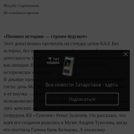
Магуба Сыртланова
Из семейного архива
«Помним историю — строим будущее»
Этот девиз можно прочитать на стендах цехов КАЗ. Без
истории, без преемственности и без традиций невозможна
деятельность такой сложной высокотехнологичной отрасли,
как авиация. Видимо, поэтому цех сохранил своё
историческое название.
В декабре прошлого года Дунькин цех посетили почётные
Все новости Татарстана - здесь
гости: дочь Магубы Сыртлановой — Светлана Максимова
и её внучка — Алина Брандукова. Во время визита они
Подписаться
познакомились с макетом памятника лётчицам и штурманам
трёх женских авиаполков. Макет из Москвы передал на КАЗ
сотрудник КБ «Туполев» Ренат Залялеев. Он рассказал, что
идея его создания родилась в Музее Андрея Туполева, когда
его посетила Галина Брок-Бельцова. А поскольку