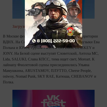
Загрузить изображение
В Москве фестиваль пройдёт 18 и 19 июля на территории
ВДНХ. На Синюю сцену выйдут легенды поп-музыки Ева
Польна и IOWA, группа PIZZA и OG Buda, BLIZKEY и
JONY. На Белой сцене выступят Словетский, Антоха МС,
Lida, SALUKI, Слава КПСС, тима ищет свет, Moreart. К
лайнапу Фиолетовой сцены присоединились Ульяна
Мамушкина, ARUSTAMOV, ПЛУТТО, Cheese People,
osiwoy, Nomad Punk, SKY RAE, Катюша, CHEBANOV и
Полка.