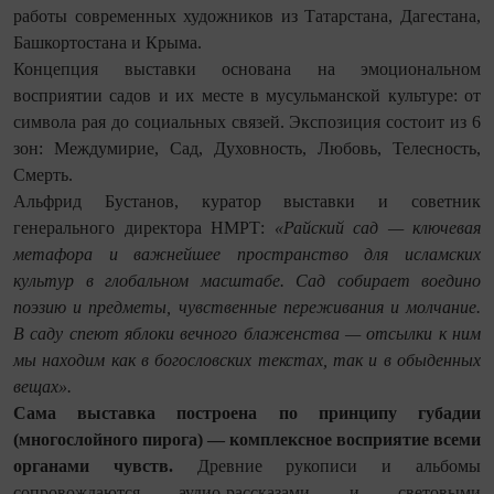
работы современных художников из Татарстана, Дагестана,
Башкортостана и Крыма.
Концепция выставки основана на эмоциональном
восприятии садов и их месте в мусульманской культуре: от
символа рая до социальных связей. Экспозиция состоит из 6
зон: Междумирие, Сад, Духовность, Любовь, Телесность,
Смерть.
Альфрид Бустанов, куратор выставки и советник
генерального директора НМРТ:
«Райский сад — ключевая
метафора и важнейшее пространство для исламских
культур в глобальном масштабе. Сад собирает воедино
поэзию и предметы, чувственные переживания и молчание.
В саду спеют яблоки вечного блаженства — отсылки к ним
мы находим как в богословских текстах, так и в обыденных
вещах».
Сама выставка построена по принципу губадии
(многослойного пирога) — комплексное восприятие всеми
органами чувств.
Древние рукописи и альбомы
сопровождаются аудио-рассказами и световыми