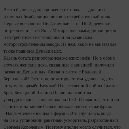
Всего было создано три женских полка — дневных
и ночных бомбардировщиков и истребительный полк.
Первые воевали на Пе-2, ночные — на По-2, девушки-
истребители — на Як-1. Моторы для бомбардировщиков
и истребителей изготавливали на Казанском
моторостроительном заводе. На нём, как и на авиазаводе,
также появился Дунькин цех.
Казань богата разнообразием женских имён. Но в обоих
случаях женские цеха, связанные с авиацией, получили
название Дунькиных. Связано ли это с Евдокией
Бершанской? Этот вопрос автору статьи удалось задать
штурману времён Великой Отечественной войны Галине
Брок-Бельцовой. Галина Павловна ответила
утвердительно — она летала на Пе‑2. И помнила, что и на
фронте, и на заводе была в обиходе одна и та же фраза:
«Наша «пешка» вышла в ферзи». Это случилось, ко­гда
на Пе-2 установили ракетный ускоритель, разработанный
Сергеем Королёвым. Поэтому вполне могло случиться, что