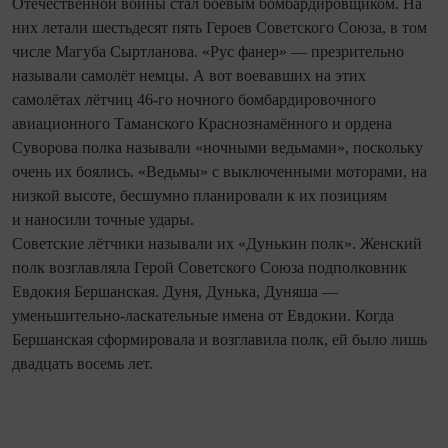
Отечественной войны стал боевым бомбардировщиком. На
них летали шестьдесят пять Героев Советского Союза, в том
числе Магуба Сыртланова. «Рус фанер» — презрительно
называли самолёт немцы. А вот воевавших на этих
самолётах лётчиц 46-го ночного бомбардировочного
авиационного Таманского Краснознамённого и ордена
Суворова полка называли «ночными ведьмами», поскольку
очень их боялись. «Ведьмы» с выключенными моторами, на
низкой высоте, бесшумно планировали к их позициям
и наносили точные удары.
Советские лётчики называли их «Дунькин полк». Женский
полк возглавляла Герой Советского Союза подполковник
Евдокия Бершанская. Дуня, Дунька, Дуняша —
уменьшительно-ласкательные име­на от Евдокии. Когда
Бершанская сформировала и возглавила полк, ей было лишь
двадцать восемь лет.