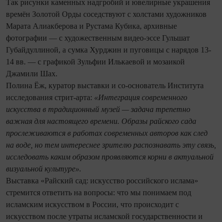
Так рисунки каменных надгробий и ювелирные украшения
времён Золотой Орды соседствуют с холстами художников
Марата Алиакберова и Рустама Кубика, архивные
фотографии — с художественным видео-эссе Гульшат
Губайдуллиной, а сумка Хурджин и пуговицы с нарядов 13-
14 вв. — с графикой Зульфии Илькаевой и мозаикой
Джамили Шах.
Полина Ёж, куратор выставки и со-основатель Института
исследования стрит-арта:
«Интеграция современного
искусства в традиционный музей — задача трепетно
важная для настоящего времени. Образы райского сада
прослеживаются в работах современных авторов как след
на воде, но тем интереснее зрителю распознавать эту связь,
исследовать каким образом проявляются корни в актуальной
визуальной культуре».
Выставка «Райский сад: искусство российского ислама»
стремится ответить на вопросы: что мы понимаем под
исламским искусством в России, что происходит с
искусством после утраты исламской государственности и