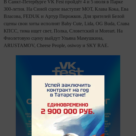
В Санкт-Петербурге VK Fest пройдёт 4 и 5 июля в Парке
300-летия. На Синей сцене выступят МОТ, Клава Кока, Ева
Власова, FEDUK и Артур Пирожков. Для зрителей Белой
сцены свои хиты исполнят Baby Cute, Lida, OG Buda, Слава
КПСС, тима ищет свет, Полка, Словетский и Moreart. На
Фиолетовую сцену выйдут Ульяна Мамушкина,
ARUSTAMOV, Cheese People, osiwoy и SKY RAE.