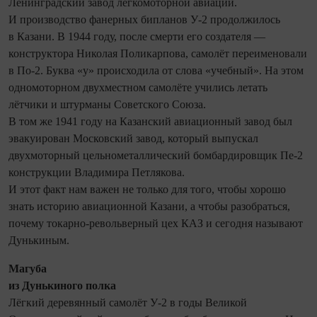
Ленинградский завод легкомоторной авиации.
И производство фанерных бипланов У-2 продолжилось
в Казани. В 1944 году, после смерти его создателя —
конструктора Николая Поликарпова, самолёт переименовали
в По-2. Буква «у» происходила от слова «учебный». На этом
одномоторном двухместном самолёте учились летать
лётчики и штурманы Советского Союза.
В том же 1941 году на Казанский авиационный завод был
эвакуирован Московский завод, который выпускал
двухмоторный цельнометаллический бомбардировщик Пе-2
конструкции Владимира Петлякова.
И этот факт нам важен не только для того, чтобы хорошо
знать историю авиационной Казани, а чтобы разобраться,
почему токарно-револьверный цех КАЗ и сего­дня называют
Дунькиным.
Магуба
из Дунькиного полка
Лёгкий деревянный самолёт У-2 в годы Великой