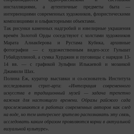
инсталляциями, а аутентичные предметы быта —
интервенциями современных художников, флористическими
композициями и ольфакторными объектами.
Так рисунки каменных надгробий и ювелирные украшения
времён Золотой Орды соседствуют с холстами художников
Марата Алиакберова и Рустама Кубика, архивные
фотографии — с художественным видео-эссе Гульшат
Губайдуллиной, а сумка Хурджин и пуговицы с нарядов 13-
14 вв. — с графикой Зульфии Илькаевой и мозаикой
Джамили Шах.
Полина Ёж, куратор выставки и со-основатель Института
исследования стрит-арта:
«Интеграция современного
искусства в традиционный музей — задача трепетно
важная для настоящего времени. Образы райского сада
прослеживаются в работах современных авторов как след
на воде, но тем интереснее зрителю распознавать эту связь,
исследовать каким образом проявляются корни в актуальной
визуальной культуре».