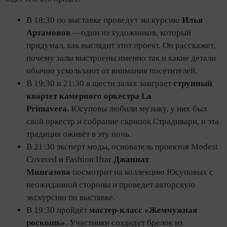
В 18:30 по выставке проведут экскурсию
Илья
Артамонов
—один из художников, который
придумал, как выглядит этот проект. Он расскажет,
почему залы выстроены именно так и какие детали
обычно ускользают от внимания посетителей.
В 19:30 и 21:30 в шести залах заиграет
струнный
квартет камерного оркестра La
Primavera.
Юсуповы любили музыку, у них был
свой оркестр и собрание скрипок Страдивари, и эта
традиция оживёт в эту ночь.
В 21:30 эксперт моды, основатель проектов Modest
Covered и Fashion Iftar
Джаннат
Мингазова
посмотрит на коллекцию Юсуповых с
неожиданной стороны и проведет авторскую
экскурсию по выставке.​​​
В 19:30 пройдёт
мастер-класс «Жемчужная
роскошь»
. Участники создадут брелок из