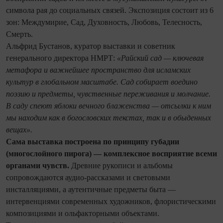
символа рая до социальных связей. Экспозиция состоит из 6
зон: Междумирие, Сад, Духовность, Любовь, Телесность,
Смерть.
Альфрид Бустанов, куратор выставки и советник
генерального директора НМРТ:
«Райский сад — ключевая
метафора и важнейшее пространство для исламских
культур в глобальном масштабе. Сад собирает воедино
поэзию и предметы, чувственные переживания и молчание.
В саду спеют яблоки вечного блаженства — отсылки к ним
мы находим как в богословских текстах, так и в обыденных
вещах».
Сама выставка построена по принципу губадии
(многослойного пирога) — комплексное восприятие всеми
органами чувств.
Древние рукописи и альбомы
сопровождаются аудио-рассказами и световыми
инсталляциями, а аутентичные предметы быта —
интервенциями современных художников, флористическими
композициями и ольфакторными объектами.