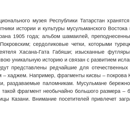
ционального музея Республики Татарстан хранятс
тники истории и культуры мусульманского Востока
орана 1905 года; альбом шамаилей, преподнесенн
Покровским; сердоликовые четки, которыми туре
деятеля Хасана-Гата Габяши; изысканные футля
свою уникальную историю и связан с развитием исла
удут представлены редчайшие для отечественных
 – хаджем. Например, фрагменты кисвы – покрова К
и, раздаваемые паломникам. Мусульмане бережно 
 такой фрагмент необычайно большого размера – бо
ицы Казани. Внимание посетителей привлечет заг