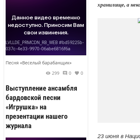
хранилище, а нек
Песня «Веселый барабанщик»
299
0
0
Выступление ансамбля
бардовской песни
«Игрушка» на
презентации нашего
журнала
23 июня в Нац