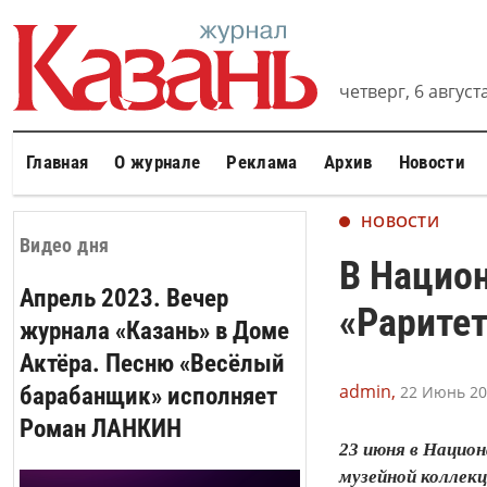
четверг, 6 августа
Главная
О журнале
Реклама
Архив
Новости
НОВОСТИ
Видео дня
В Национ
Апрель 2023. Вечер
«Рарите
журнала «Казань» в Доме
Актёра. Песню «Весёлый
admin,
барабанщик» исполняет
22 Июнь 202
Роман ЛАНКИН
23 июня в Нацио
музейной коллек