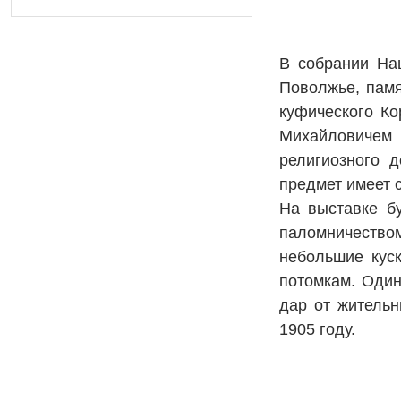
В собрании На
Поволжье, памя
куфического К
Михайловичем 
религиозного 
предмет имеет 
На выставке б
паломничеством
небольшие куск
потомкам. Один
дар от жительн
1905 году.