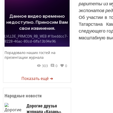
раритеты из му
экспонатов ред
Об участии в т
Татарстана Ка
следующего год
масштабную выс
Порадовало наших гостей на
презентации журнала
303
0
0
Показать ещё ➜
Народные новости
Дорогие друзья
журнала «Казань»,