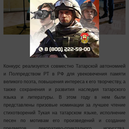
Конкурс реализуется совместно Татарской автономией
и Полпредством РТ в РФ для увековечения памяти
великого поэта, повышения интереса к его творчеству, а
также сохранения и развития наследия татарского
языка и литературы. В этом году в нем были
представлены призовые номинации за лучшее чтение
стихотворений Тукая на татарском языке, исполнение
песен по мотивам его произведений и создание
предметов декоративо-прикладного искусства,