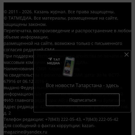
© 2011 - 2026. Казань журнал. Все права защищены.
© ТАТМЕДИА. Все материалы, размещенные на сайте,
защищены законом.
Перепечатка, воспроизведение и распространение в любом
объеме информации,
размещенной на сайте, возможна только с письменного
согласия редакций СМИ.
При поддержке Республиканского агентства по печати и
массовым коммуникациям «ТАТМЕДИА».
Наименование СМИ: Казан - Казань
№ свидетельства о регистрации СМИ, дата: Эл № ФС77-
67916 от 06.12.2016 г.
Все новости Татарстана - здесь
выдано Федеральной службой по надзору в сфере связи,
информационных технологий и массовых коммуникаций
Подписаться
ФИО главного редактора: Абсалямова Альбина Булатовна
Адрес редакции: 420066, Россия, г. Казань, ул. Декабристов,
д. 2
Телефон редакции: +7(843) 222-05-43, +7(843) 222-05-42
Для сообщений о фактах коррупции: kazan-
magazine@yandex.ru