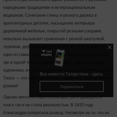
народными традициями и интернациональным
модерном. Сочетание глины и резного дерева в
архитектурных деталях, насыщение ин­терьера
деревянной мебелью, покрытой резными узорами,
невольно вызывают сравнения с резной шкатулкой,
теремом, деревенской избой. Это не просто дом, это
одно из самых выдающихся произведений художника,
где в одной точке соединились вкус, умения, знания
художника, его представления о красоте. Дом Фешина в
Все новости Татарстана - здесь
Таосе — это идеальный мир, созданный собственными
руками!
Подписаться
Однако мечта об обретённом рае, уюте домашнего
очага так и не стала реальностью. В 1933 году
Александра попросила развод. Несмотря на то, что их