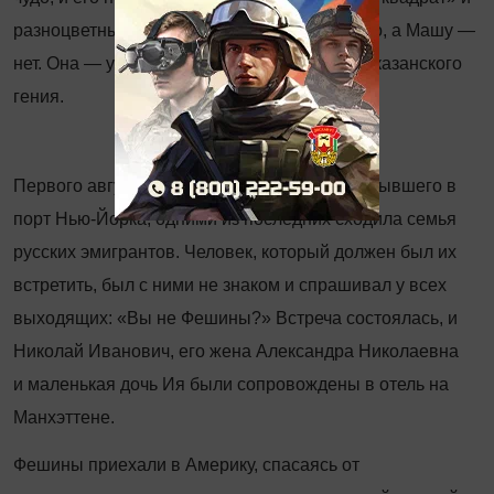
разноцветные шарики с полосками — можно, а Машу —
нет. Она — уникальна, как и всё творчество казанского
гения.
Первого августа 1923 года с парохода, прибывшего в
порт Нью
‑
Йорка, одними из последних сходила семья
русских эмигрантов. Человек, который должен был их
встретить, был с ними не знаком и спрашивал у всех
выходящих: «Вы не Фешины?» Встреча состоялась, и
Николай Иванович, его жена Александра Николаевна
и маленькая дочь Ия были сопровождены в отель на
Манхэттене.
Фешины приехали в Америку, спасаясь от