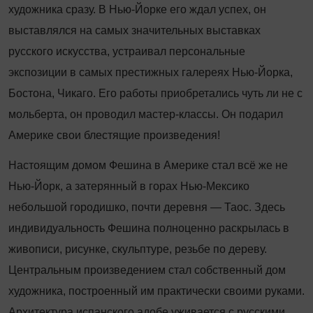
художника сразу. В Нью-Йорке его ждал успех, он
выставлялся на самых значительных выставках
русского искусства, устраивал персональные
экспозиции в самых престижных галереях Нью-Йорка,
Бостона, Чикаго. Его работы приобретались чуть ли не с
мольберта, он проводил мастер
‑
классы. Он подарил
Америке свои блестящие произведения!
Настоящим домом Фешина в Америке стал всё же не
Нью-Йорк, а затерянный в горах Нью
‑
Мексико
небольшой городишко, почти деревня — Таос. Здесь
индивидуальность Фешина полноценно раскрылась в
живописи, рисунке, скульп­туре, резьбе по дереву.
Центральным произведением стал собственный дом
художника, построенный им практически своими руками.
Архитектура испанского адобе уживается с русскими