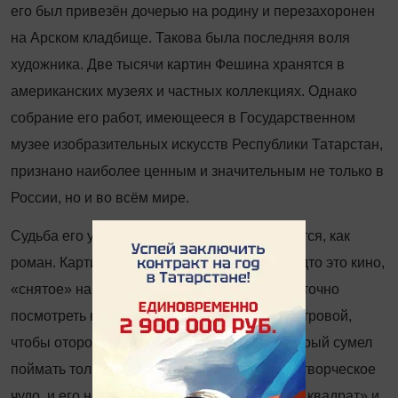
его был привезён дочерью на родину и перезахоронен
на Арском кладбище. Такова была последняя воля
художника. Две тысячи картин Фешина хранятся в
американских музеях и частных коллекциях. Однако
собрание его работ, имеющееся в Государственном
музее изобразительных искусств Республики Татарстан,
признано наиболее ценным и значительным не только в
России, но и во всём мире.
Судьба его удивительна, а биография читается, как
роман. Картины поражают живостью, как будто это кино,
«снятое» на холсте с помощью кисти. Достаточно
посмотреть на портрет студентки Маши Быстровой,
чтобы оторопеть от её жгучего взгляда, который сумел
поймать только Фешин, и никто другой. Это творческое
чудо, и его невозможно повторить. «Чёрный квадрат» и