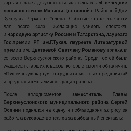
карта» привез документальный спектакль
«Последний
день» по стихам Марины Цветаевой
в Районный Дом
Культуры Верхнего Услона. Событие стало знаковым
для всего села. Желающие увидеть спектакль
и
народную артистку России и Татарстана, лауреата
Гос.премии РТ им.Г.Тукая, лауреата Литературной
премии им. Цветаевой Светлану Романову
приехали
со всего Верхнеуслонского района. Среди гостей были
учащиеся старших классов, которые смогли обналичить
«Пушкинскую карту», сотрудники местных предприятий
и представители администрации района.
После аплодисментов
заместитель Главы
Верхнеуслонского муниципального района Сергей
Осянин
поднялся на сцену и поблагодарил актрису за
работу, а руководство театра за выбранный спектакль:
- В своем спектакле вы показали не только всю