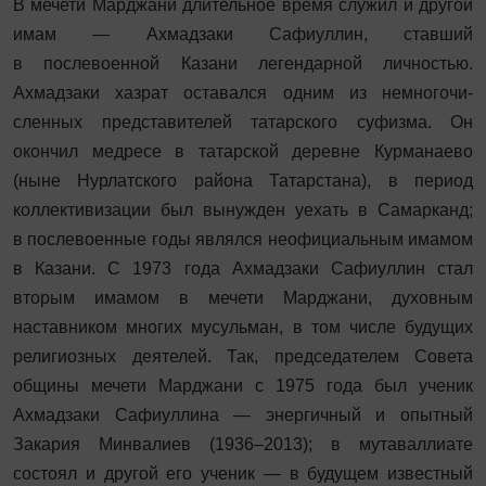
В мечети Марджани длительное время служил и другой
имам — Ахмадзаки Сафиуллин, ставший
в послевоенной Казани легендарной личностью.
Ахмадзаки хазрат оставался одним из немногочи­
сленных представителей татарского суфизма. Он
окончил медресе в татарской деревне Курманаево
(ныне Нурлатского района Татарстана), в период
коллективизации был вынужден уехать в Самарканд;
в послевоенные годы являлся неофициальным имамом
в Казани. С 1973 года Ахмадзаки Сафиуллин стал
вторым имамом в мечети Марджани, духовным
наставником многих мусульман, в том числе будущих
религиозных деятелей. Так, председателем Совета
общины мечети Марджани с 1975 года был ученик
Ахмадзаки Сафиуллина — энергичный и опытный
Закария Минвалиев (1936–2013); в мутаваллиате
состоял и другой его ученик — в будущем известный