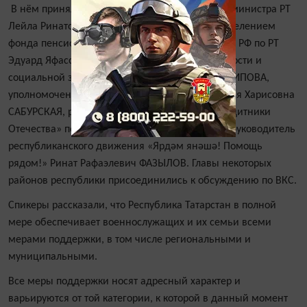
В нём приняли участие заместитель Премьер-министра РТ
Лейла Ринатовна ФАЗЛЕЕВА, управляющий Отделением
фонда пенсионного и социального страхования РФ по РТ
Эдуард Яфасович ВАФИН, министр труда, занятости и
социальной защиты РТ Эльмира Амировна ЗАРИПОВА,
уполномоченный по правам человека в РТ Сария Харисовна
САБУРСКАЯ, руководитель филиала Фонда «Защитники
Отечества» по РТ Гузель Любисовна УДАЧИНА, руководитель
республиканского движения «Ярдәм янәшә! Помощь
рядом!» Ринат Рафаэлевич ФАЗЫЛОВ. Главы некоторых
районов республики присоединились к обсуждению по ВКС.
Спикеры рассказали, что Республика Татарстан в полной
мере обеспечивает военнослужащих и их семьи всеми
мерами поддержки, в том числе региональными и
муниципальными.
Все меры поддержки носят адресный характер и
варьируются от той категории, к которой в данный момент