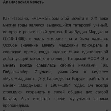
Апанаевская мечеть
Как известно, имам-хатыбом этой мечети в XIX веке
многие годы являлся выдающийся татарский учёный,
историк и религиозный деятель Шигабутдин Марджани
(1818–1889), в честь которого она и была названа.
Особое значение мечеть Марджани приобрела в
советское время, ко­гда надолго стала единственной
действующей мечетью в столице Татарской АССР. Эта
мечеть все­гда славилась своими имамами. Так,
Габдельхабир Яруллин, учившийся в медресе
«Мухаммадия» ещё у Галимджана Баруди, работал в
мечети «Марджани» в 1967–1994 годах. Он всегда
стремился сохранить в своей общине дух старой
Казани, был известен среди мусульман своими
проповедями.