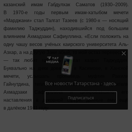
казанский имам Габдулхак Саматов (1930–2009).
В 1970-е годы первым имам-хатыбом мечети
«Марджани» стал Талгат Тазеев (с 1980-х — носящий
фамилию Таджуддин), находившийся под большим
влиянием Ахмадзаки Сафиуллина. «Если положить на
одну чашу весов учёных каирского университета Аль-
Азхар, а на другую Заки абый, то мой остаз перевесит»,
— так любит говорить Талгат хазрат Таджуддин.
Буквально на днях довелось в Касимове, в Ханской
мечети, услышать проповедь муфтия Равиля
Все новости Татарстана - здесь
Гайнутдина, тепло вспоминавшего своего учителя
Ахмадзаки Сафиуллина и цитировавшего его
Подписаться
наставления в духовной сфере, данные ему ещё
в далёком 1981 году.