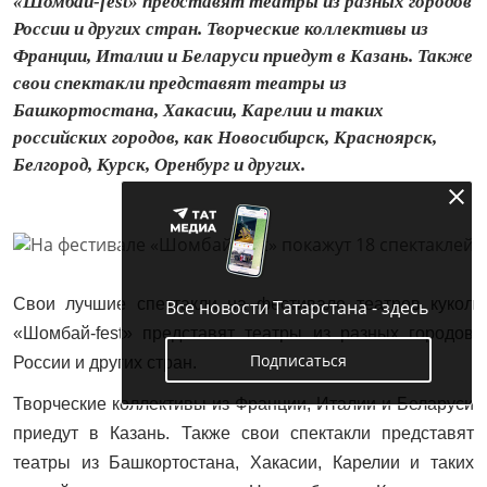
«Шомбай-fest» представят театры из разных городов
России и других стран. Творческие коллективы из
Франции, Италии и Беларуси приедут в Казань. Также
свои спектакли представят театры из
Башкортостана, Хакасии, Карелии и таких
российских городов, как Новосибирск, Красноярск,
Белгород, Курск, Оренбург и других.
Свои лучшие спектакли на фестивале театров кукол
Все новости Татарстана - здесь
«Шомбай-fest» представят театры из разных городов
Подписаться
России и других стран.
Творческие коллективы из Франции, Италии и Беларуси
приедут в Казань. Также свои спектакли представят
театры из Башкортостана, Хакасии, Карелии и таких