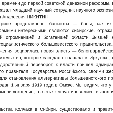
о времени до первой советской денежной реформы, 
казал младший научный сотрудник научного экспоз
он Андреевич НИКИТИН:
трине представлены банкноты — боны, как их
 Самыми интересными являются сибирские, отража
ой огромнейшей и богатейшей области бывшей 
оциалистического большевистского правительства
жения воцарилась новая власть — белогвардейская
ительство, которое заседало сначала в Иркутске,
ударственный переворот, к власти пришёл адмира
го правителя Государства Российского, своими ж
для становления альтернативы большевистского пр
здан 1 января 1919 года в Омске. Мы видим, что у н
и имели хождение, то есть эксплуатировались, выпо
льства Колчака в Сибири, существовало и правит