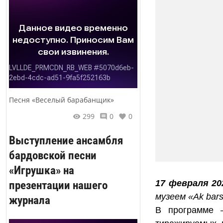
Песня «Веселый барабанщик»
299
0
0
Выступление ансамбля
бардовской песни
«Игрушка» на
презентации нашего
17 февраля 20
музеем «Ak bar
журнала
В программе –