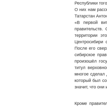
Республики тог
О них нам расс
Татарстан Ант
«В первой ви
правительств.
территории эт
Центросибири с
После его свер
сибирское прав
произошёл гос
титул верховно
многое сделал 
который был со
значит, что он
Кроме правите