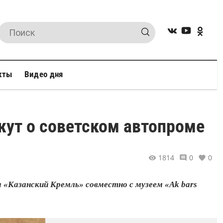
кты
Видео дня
ут о советском автопроме
1814
0
0
а «Казанский Кремль» совместно с музеем «Ak bars
.