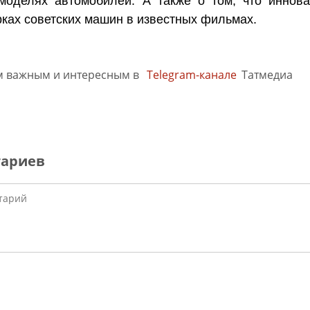
моделях автомобилей. А также о том, что иннова
ках советских машин в известных фильмах.
м важным и интересным в
Telegram-канале
Татмедиа
тариев