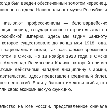
когда был введён обеспеченный золотом червонец.
иционного отдела Национального музея Республики
 называют профессионалы — белогвардейских
ющие период государственного строительства на
Российской империи. Здесь мы видим банкноту
, которое существовало до конца мая 1918 года.
 нацио­налистическая, так называемое временное
 потом в Омске. Но 18 ноября 1918 года в Омске
л Александр Васильевич Колчак, который принял
ёсткими действиями наладил дисциплину в армии,
авительства. Здесь представлен кредитный билет,
его есть сгиб. Если у банкнот имеются сгибы, это
лняли свою экономическую функцию.
ельство на юге России, представленное сначала