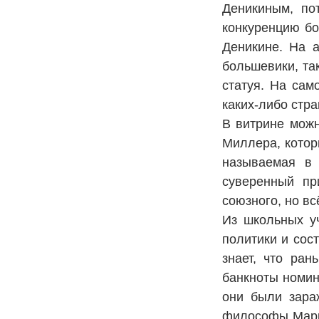
Деникиным, по
конкуренцию бо
Деникине. На 
большевики, та
статуя. На сам
каких-либо стр
В витрине можн
Миллера, котор
называемая в 
суверенный пр
союзного, но вс
Из школьных у
политики и сос
знает, что ра
банкноты номин
они были зара
философы Маркс 