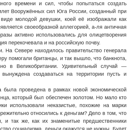
много времени и сил, чтобы попытаться создать
илет Вооружённых сил Юга России, созданный при
 виде молодой девушки, коей её изображали как
 является своеобразной аллегорией, а-ля античная
образы активно использовались для олицетворения
ция перекочевала и на российскую почву.
и. На Севере находилось правительство генерала
у помогали британцы, и так вышло, что банкнота,
ьно в Великобритании. Удивительный случай —
вынуждена создаваться на территории пусть и
а была проведена в рамках новой экономической
нца, который был обеспечен золотом. Но мало кто
ики использовали неказистые, похожие на марки
режительно относились к деньгам? Дело в том, что
, и так же, как их знаменитые предшественники
рство социализма, деньги окажутся не нужны. Будет