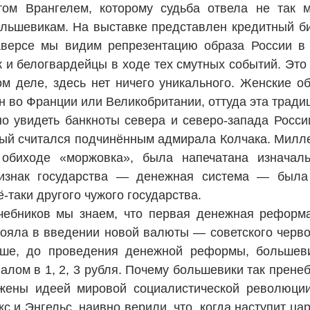
том Врангелем, которому судьба отвела не так 
льшевикам. На выставке представлен кредитный б
аверсе мы видим репрезентацию образа России в
к и белогвардейцы в ходе тех смутных событий. Это
ом деле, здесь нет ничего уникального. Женские 
ан во Франции или Великобритании, оттуда эта тради
о увидеть банкноты севера и северо-запада Росси
ый считался подчинённым адмирала Колчака. Миллер
обиходе «моржовка», была напечатана изначал
изнак государства — денежная система — была 
ё-таки другого чужого государства.
чебников мы знаем, что первая денежная реформ
тояла в введении новой валюты — советского черво
ньше, до проведения денежной реформы, большев
алом в 1, 2, 3 рубля. Почему большевики так пренеб
жены идеей мировой социалистической революции
и Энгельс, на­ивно верили, что, когда наступит ца