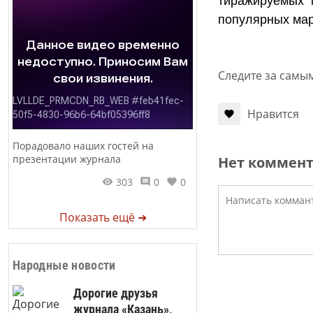
тиражируемых 
популярных мар
Следите за самы
Нравится
Порадовало наших гостей на
презентации журнала
Нет коммен
303
0
0
Показать ещё ➜
Народные новости
Дорогие друзья
журнала «Казань»,