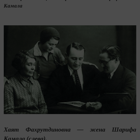
Камала
Хаят Фахрутдиновна — жена Шарифа
Камала (слева),