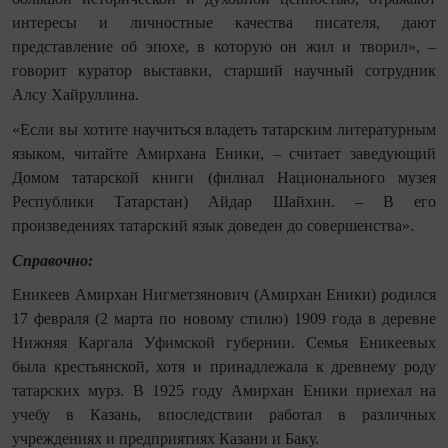
интересы и личностные качества писателя, дают
представление об эпохе, в которую он жил и творил», –
говорит куратор выставки, старший научный сотрудник
Алсу Хайруллина.
«Если вы хотите научиться владеть татарским литературным
языком, читайте Амирхана Еники, – считает заведующий
Домом татарской книги (филиал Национального музея
Республики Татарстан) Айдар Шайхин. – В его
произведениях татарский язык доведен до совершенства».
Справочно:
Еникеев Амирхан Нигметзянович (Амирхан Еники) родился
17 февраля (2 марта по новому стилю) 1909 года в деревне
Нижняя Каргала Уфимской губернии. Семья Еникеевых
была крестьянской, хотя и принадлежала к древнему роду
татарских мурз.
В 1925 году Амирхан Еники приехал на
учебу в Казань, впоследствии работал в различных
учреждениях и предприятиях Казани и Баку.