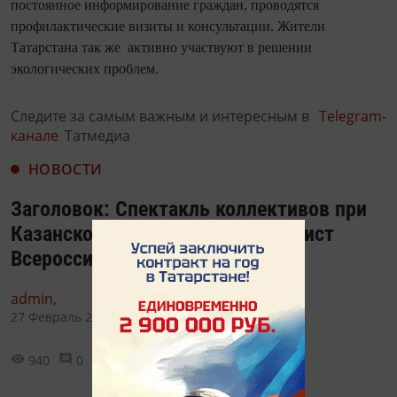
постоянное информирование граждан, проводятся
профилактические визиты и консультации. Жители
Татарстана так же активно участвуют в решении
экологических проблем.
Следите за самым важным и интересным в
Telegram-
канале
Татмедиа
НОВОСТИ
Заголовок: Спектакль коллективов при
Казанском ТЮЗе вошел в лонг-лист
Всероссийского фестиваля
admin,
27 Февраль 2024 - 16:30
940
0
0