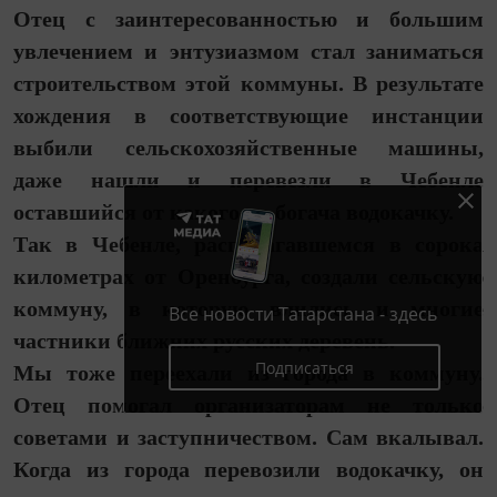
Отец с заинтересованностью и большим
увлечением и энтузиазмом стал заниматься
строительством этой коммуны. В результате
хождения в соответствующие инстанции
выбили сельскохозяйственные машины,
даже нашли и перевезли в Чебенле
оставшийся от какого-то богача водокачку.
Так в Чебенле, располагавшемся в сорока
километрах от Оренбурга, создали сельскую
коммуну, в которую влились и многие
Все новости Татарстана - здесь
частники ближних русских деревень.
Подписаться
Мы тоже переехали из города в коммуну.
Отец помогал организаторам не только
советами и заступничеством. Сам вкалывал.
Когда из города перевозили водокачку, он