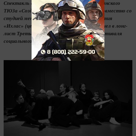
Спектакль «Нежность» коллективов Казанского
ТЮЗа «Создавая театр» и «Театралка» совместно со
студией ментального и творческого развития
«Ихлас» (центр «Пирамидка», Казань) вошел в лонг-
лист Третьего всероссийского Форума-фестиваля
социального театра «Особый взгляд».