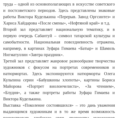
труда – одной из основополагающих в искусстве советского
и постсоветского периодов. Здесь представлены знаковые
работы Виктора Куделькина «Перерыв. Завод Оргсинтез» и
Хариса Хайдарова «После смены», «Нефтяной край» и т.д.
Второй зал представляет национальную тематику, и в
первую очередь Сабантуй – символ татарской культуры и
самобытности. Национальная повседневность отражена,
например, в картинах Зуфара Гимаева «Батыр» и Шамиль
Нигматуллин «Завтра праздник».
Третий зал представляет жанровое разнообразие творчества
художников с фокусом на портретах современников и
натюрмортах. Здесь экспонируются натюрморты Олега
Кульпина серии «Бабушкины хлопоты», картины Бориса
Майорова «Портрет виолончелиста», «За чтением»,
«Блудня», а также портреты работы Зуфара Гимаева и
Виктора Куделькина.
Выставка «Поколение состоявшихся» – это дань уважения
выдающимся художникам и в то же время возможность
почувствовать глубокую связь творчества художников