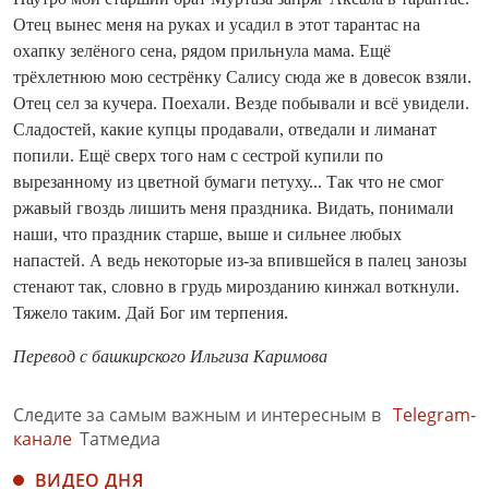
Отец вынес меня на руках и усадил в этот тарантас на
охапку зелёного сена, рядом прильнула мама. Ещё
трёхлетнюю мою сестрёнку Салису сюда же в довесок взяли.
Отец сел за кучера. Поехали. Везде побывали и всё увидели.
Сладостей, какие купцы продавали, отведали и лиманат
попили. Ещё сверх того нам с сестрой купили по
вырезанному из цветной бумаги петуху... Так что не смог
ржавый гвоздь лишить меня праздника. Видать, понимали
наши, что праздник старше, выше и сильнее любых
напастей. А ведь некоторые из-за впившейся в палец занозы
стенают так, словно в грудь мирозданию кинжал воткнули.
Тяжело таким. Дай Бог им терпения.
Перевод с башкирского Ильгиза Каримова
Следите за самым важным и интересным в
Telegram-
канале
Татмедиа
ВИДЕО ДНЯ