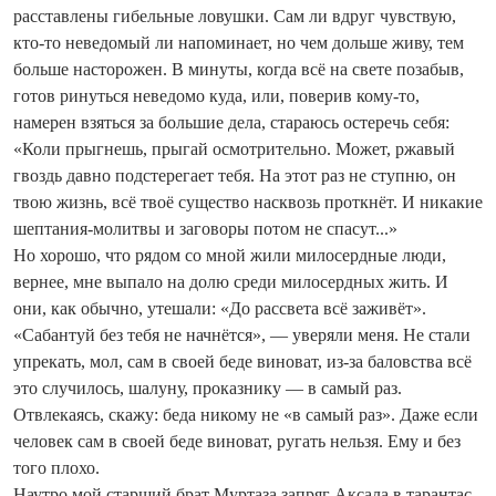
расставлены гибельные ловушки. Сам ли вдруг чувствую,
кто-то неведомый ли напоминает, но чем дольше живу, тем
больше насторожен. В минуты, ко­гда всё на свете позабыв,
готов ринуться неведомо куда, или, поверив кому‑то,
намерен взяться за большие дела, стараюсь остеречь себя:
«Коли прыгнешь, прыгай осмотрительно. Может, ржавый
гвоздь давно подстерегает тебя. На этот раз не ступню, он
твою жизнь, всё твоё существо насквозь проткнёт. И никакие
шептания‑молитвы и заговоры потом не спасут...»
Но хорошо, что рядом со мной жили милосердные люди,
вернее, мне выпало на долю среди милосердных жить. И
они, как обычно, утешали: «До рассвета всё заживёт».
«Сабантуй без тебя не начнётся», — уверяли меня. Не стали
упрекать, мол, сам в своей беде виноват, из-за баловства всё
это случилось, шалуну, проказнику — в самый раз.
Отвлекаясь, скажу: беда никому не «в самый раз». Даже если
человек сам в своей беде виноват, ругать нельзя. Ему и без
того плохо.
Наутро мой старший брат Муртаза запряг Аксала в тарантас.