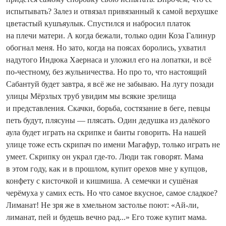
испытывать? Залез и отвязал привязанный к самой верхушке
цветастый кушъяулык. Спустился и набросил платок
на плечи матери. А когда бежали, только один Коза Галинур
обогнал меня. Но зато, ко­гда на поясах боролись, ухватил
надутого Индюка Хаернаса и уложил его на лопатки, и всё
по-честному, без жульничества. Но про то, что настоящий
Сабантуй будет завтра, я всё же не забываю. На лугу позади
улицы Мёрзлых труб увидим мы всякие зрелища
и представления. Скачки, борьба, состязание в беге, певцы
петь будут, плясуны — плясать. Один дедушка из далёкого
аула будет играть на скрипке и баиты говорить. На нашей
улице тоже есть скрипач по имени Магафур, только играть не
умеет. Скрипку он украл где-то. Люди так говорят. Мама
в этом году, как и в прошлом, купит орехов мне у купцов,
конфету с кисточкой и кишмиша. А семечки и сушёная
черёмуха у самих есть. Но что самое вкусное, самое сладкое?
Лиманат! Не зря же в хмельном застолье поют: «Ай-ли,
лиманат, пей и будешь вечно рад...» Его тоже купит мама.