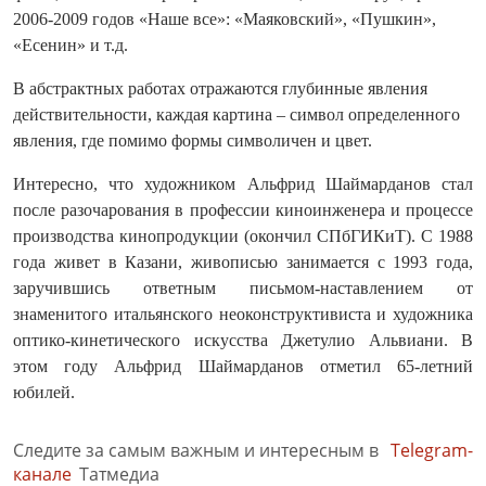
2006-2009 годов «Наше все»: «Маяковский», «Пушкин»,
«Есенин» и т.д.
В абстрактных работах отражаются глубинные явления
действительности, каждая картина – символ определенного
явления, где помимо формы символичен и цвет.
Интересно, что художником Альфрид Шаймарданов стал
после разочарования в профессии киноинженера и процессе
производства кинопродукции (окончил СПбГИКиТ). С 1988
года живет в Казани, живописью занимается с 1993 года,
заручившись ответным письмом-наставлением от
знаменитого итальянского неоконструктивиста и художника
оптико-кинетического искусства Джетулио Альвиани. В
этом году Альфрид Шаймарданов отметил 65-летний
юбилей.
Следите за самым важным и интересным в
Telegram-
канале
Татмедиа