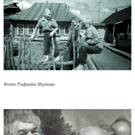
Фото Рифхата Якупова