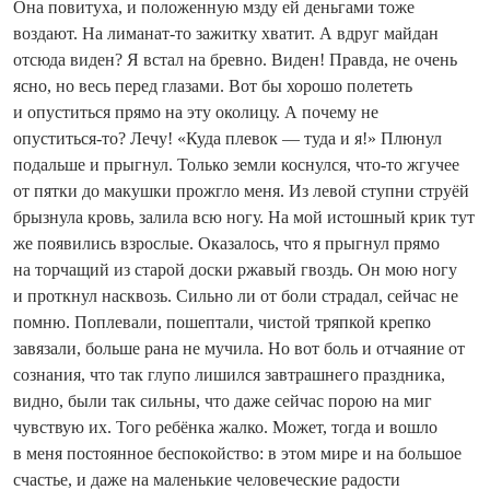
Она повитуха, и положенную мзду ей деньгами тоже
воздают. На лиманат-то зажитку хватит. А вдруг майдан
отсюда виден? Я встал на бревно. Виден! Правда, не очень
ясно, но весь перед глазами. Вот бы хорошо полететь
и опуститься прямо на эту околицу. А почему не
опуститься‑то? Лечу! «Куда плевок — туда и я!» Плюнул
подальше и прыгнул. Только земли коснулся, что-то жгучее
от пятки до макушки прожгло меня. Из левой ступни струёй
брызнула кровь, залила всю ногу. На мой истошный крик тут
же появились взрослые. Оказалось, что я прыгнул прямо
на торчащий из старой доски ржавый гвоздь. Он мою ногу
и про­ткнул насквозь. Сильно ли от боли страдал, сейчас не
помню. Поплевали, пошептали, чистой тряпкой крепко
завязали, больше рана не мучила. Но вот боль и отчаяние от
сознания, что так глупо лишился завтрашнего праздника,
видно, были так сильны, что даже сейчас порою на миг
чувствую их. Того ребёнка жалко. Может, тогда и вошло
в меня постоянное беспокойство: в этом мире и на большое
счастье, и даже на маленькие человеческие радости