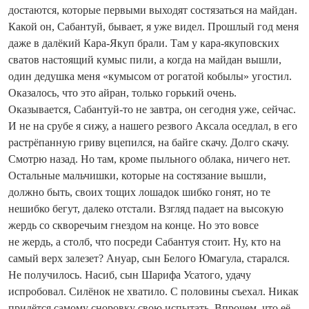
достаются, которые первыми выходят состязаться на майдан.
Какой он, Сабантуй, бывает, я уже видел. Прошлый год меня
даже в далёкий Кара-Якуп брали. Там у кара-якуповских
сватов настоящий кумыс пили, а когда на майдан вышли,
один дедушка меня «кумысом от рогатой кобылы» угостил.
Оказалось, что это айран, только горький очень.
Оказывается, Сабантуй-то не завтра, он сегодня уже, сейчас.
И не на срубе я сижу, а нашего резвого Аксала оседлал, в его
растрёпанную гриву вцепился, на байге скачу. Долго скачу.
Смотрю назад. Но там, кроме пыльного облака, ничего нет.
Остальные мальчишки, которые на состязание вышли,
должно быть, своих тощих лошадок шибко гонят, но те
нешибко бегут, далеко отстали. Взгляд падает на высокую
жердь со скворечьим гнездом на конце. Но это вовсе
не жердь, а столб, что посреди Сабантуя стоит. Ну, кто на
самый верх залезет? Ануар, сын Белого Юмагула, старался.
Не получилось. Насиб, сын Шарифа Усатого, удачу
испробовал. Силёнок не хватило. С половины съехал. Никак
придётся самому сноровку свою испытать. Впрочем, что её