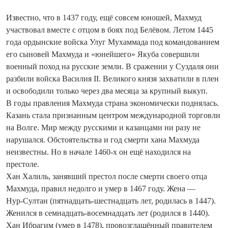
Известно, что в 1437 году, ещё совсем юношей, Махмуд
участвовал вместе с отцом в боях под Белёвом. Летом 1445
года ордынские войска Улуг Мухаммада под командованием
его сыновей Махмуда и «юнейшего» Якуба совершили
военный поход на русские земли. В сражении у Суздаля они
разбили войска Василия II. Великого князя захватили в плен
и освободили только через два месяца за крупный выкуп.
В годы правления Махмуда страна экономически поднялась.
Казань стала признанным центром международной торговли
на Волге. Мир между русскими и казанцами ни разу не
нарушался. Обстоятельства и год смерти хана Махмуда
неизвестны. Но в начале 1460-х он ещё находился на
престоле.
Хан Халиль, занявший престол после смерти своего отца
Махмуда, правил недолго и умер в 1467 году. Жена —
Нур‑Султан (пятнадцать-шестнадцать лет, родилась в 1447).
Женился в семнадцать-восемнадцать лет (родился в 1440).
Хан Ибрагим (умер в 1478), провозглашённый правителем