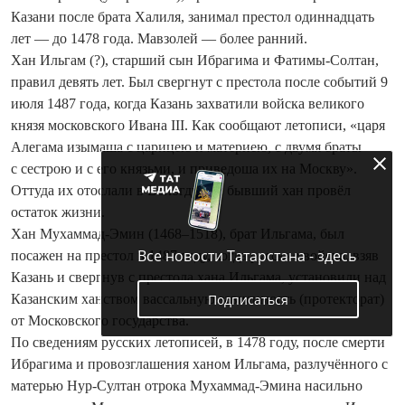
Казани после брата Халиля, занимал престол одиннадцать
лет — до 1478 года. Мавзолей — более ранний.
Хан Ильгам (?), старший сын Ибрагима и Фатимы-Солтан,
правил девять лет. Был свергнут с престола после событий 9
июля 1487 года, когда Казань захватили войска великого
князя московского Ивана III. Как сообщают летописи, «царя
Алегама изымаша с царицею и материею, с двумя браты
с сестрою и с его князьми, и приведоша их на Москву».
Оттуда их отослали в Вологду, где бывший хан провёл
остаток жизни.
Хан Мухаммад-Эмин (1468–1518), брат Ильгама, был
Все новости Татарстана - здесь
посажен на престол в 1487 году, ко­гда русские войска, взяв
Казань и сверг­нув с престола хана Ильгама, установили над
Подписаться
Казанским ханством вассальную зависимость (протекторат)
от Московского государства.
По сведениям русских летописей, в 1478 году, после смерти
Ибрагима и провозглашения ханом Ильгама, разлучённого с
матерью Нур-Султан отрока Мухаммад-Эмина насильно