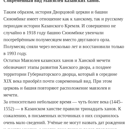
Современный вид Мавзолея казанских ханов.
Таким образом, история Дворцовой церкви и башни
Сююмбике имеет отношение как к ханскому, так и русскому
периодам истории Казанского Кремля. И совершенно не
случайно в 1918 году башню Сююмбике увенчали
посеребрённым полумесяцем вместо двуглавого орла.
Полумесяц сняли через несколько лет и восстановили только
в 1993 году.
Остатки Мавзолея казанских ханов и Ханской мечети
обозначают этапы развития Ханского двора, а позднее
территории Губернаторского дворца, который в середине
XIX века приобрёл почти современный вид. При этом
церковь и башня повторяют расположение мавзолея и
мечети.
За относительно небольшое время — чуть более века (1445–
1552) — в Казанском ханстве правили тринадцать ханов. К
сожалению, в письменных источниках о них сохранилось
очень мало сведений. Учёные не могут назвать дат рождения