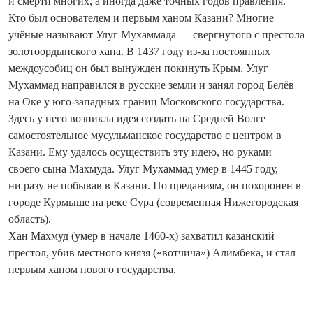
и смерти многих, а иногда даже точных годов правления.
Кто был основателем и первым ханом Казани? Многие
учёные называют Улуг Мухаммада — сверг­нутого с престола
золотоордынского хана. В 1437 году из-за постоянных
междоусобиц он был вынужден покинуть Крым. Улуг
Мухаммад направился в русские земли и занял город Белёв
на Оке у юго-западных границ Московского государства.
Здесь у него возникла идея создать на Средней Волге
самостоятельное мусульманское государство с центром в
Казани. Ему удалось осуществить эту идею, но руками
своего сына Махмуда. Улуг Мухаммад умер в 1445 году,
ни разу не побывав в Казани. По преданиям, он похоронен в
городе Курмыше на реке Сура (современная Нижегородская
область).
Хан Махмуд (умер в начале 1460-х) захватил казанский
престол, убив местного князя («вотчича») Алимбека, и стал
первым ханом нового государства.