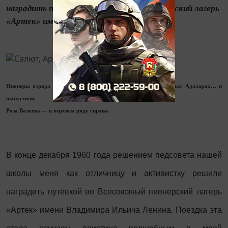
наградить путёвкой во Всесоюзный пионерский лагерь
«Артек» имени Владимира Ильича Ленина.
Пионеры отряда № 4 поймали рыбок голыми руками в скалах Адаларах… и
выпустили.
Роза Валеева — в верхнем ряду справа.
В конце декабря 1960 года решением педсовета нашей
школы меня как отличницу и активистку решили
наградить путёвкой во Всесоюзный пионерский лагерь
«Артек» имени Владимира Ильича Ленина. Поездка эта