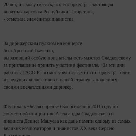
20 лет, и я могу сказать, что его оркестр – настоящая
визитная карточка Республики Татарстан»,
- отметила знаменитая пианистка.
За дирижёрским пультом на концерте
был АрсентийТкаченко,
выразивший особую признательность маэстро Сладковскому
за приглашение принять участие в фестивале. «За эти дни
работы с ГАСО РТ я смог убедиться, что этот оркестр – один
из ведущих коллективов в нашей стране», - поделился
своими впечатлениями дирижёр.
Фестиваль «Белая сирень» был основан в 2011 году по
совместной инициативе Александра Сладковского и
пианиста Дениса Мацуева как дань памяти одному из самых
великих композиторов и пианистов ХХ века Сергею
Рахманинову.