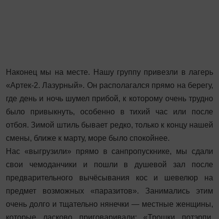
Наконец мы на месте. Нашу группу привезли в лагерь
«Артек-2. Лазурный». Он располагался прямо на берегу,
где день и ночь шумел прибой, к которому очень трудно
было привыкнуть, особенно в тихий час или после
отбоя. Зимой штиль бывает редко, только к концу нашей
смены, ближе к марту, море было спокойнее.
Нас «выгрузили» прямо в санпропускнике, мы сдали
свои чемоданчики и пошли в душевой зал после
предварительного вычёсывания кос и шевелюр на
предмет возможных «паразитов». Занимались этим
очень долго и тщательно нянечки — местные женщины,
которые ласково приговаривали: «Трошки потэрпи,