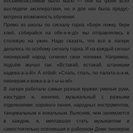
Восьмиклассников было мало — они на фоне всех
выглядели акселератами, но и для них была предус­
мотрена возможность обучения.
Прямо из школы по сигналу горна «Бери ложку, бери
хлеб, собирайся на обе-е-е-д!» мы отправлялись в
столовую на ужин. Надо сказать, что всё в лагере
делалось по особому сигналу горна. И на каждый сигнал
пионерский народ сочинял свои попевки. Например,
подъём звучал так: «Вставай, вставай, штанишки
надева‑а‑а-й!» А отбой: «Спать, спать, по палата-а-а-м,
пионерам и вожа-а-а-т-ы-ы-м!»
В лагере работали самые разные кружки: умелые руки,
изостудия и, конечно, музыкальный с разными
отделениями: хорового пения, народных инструментов,
танцевальным и вокальным. Выяснив, чем занимаются
в каждом, я, мечтавшая стать музыкантом и
самостоятельно освоившая в районном Доме пионеров