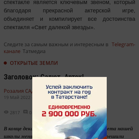
спектакле является ключевым звеном, который
благодаря прекрасной актерской игре,
объединяет и компилирует все достоинства
спектакля «Свет далекой звезды».
Следите за самым важным и интересным в
Telegram-
канале
Татмедиа
ОТКРЫТЫЕ ЗЕМЛИ
Заголовок: Салют, Артек!
Розалия САДЫКОВА,
19 Май 2022 - 09:36
2817
0
3
В конце декабря 1960 года решением педсовета нашей
школы меня как отличницу и активистку решили