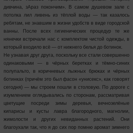
дивчина, зАраз покончим». В самом душевом зале с
потолка лил ливень из тёплой воды — так казалось
ребятам, не знавшим в жизни удобств в виде городской
ванны. После всех гигиенических процедур те же
нянечки встречали нас с комплектом чистой одежды, в
который входило всё — от нижнего белья до ботинок.
Не узнавая друг друга, поскольку все стали совершенно
одинаковыми — в чёрных беретках и тёмно-синих
полупальто, в коричневых лыжных брюках и чёрных
ботинках (причём это был фасон «унисекс», как говорят
сегодня) — мы строем пошли в столовую. По дороге с
изумлением оглядывались по сторонам, рассматривая
цветущие посреди зимы деревья, вечнозелёные
кипарисы и кусты лавра благородного, магнолии,
жимолости и других невиданных растений. Они
благоухали так, что я до сих пор помню аромат зимнего