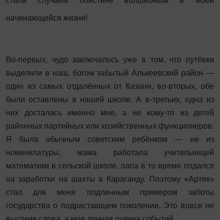
стала случаем поистине волшебным в моей
начинающейся жизни!
Во-первых, чудо заключалось уже в том, что путёвки
выделили в наш, богом забытый Алькеевский район —
один из самых отдалённых от Казани, во-вторых, обе
были оставлены в нашей школе. А в-третьих, одна из
них досталась именно мне, а не кому-то из детей
районных партийных или хозяйственных функционеров.
Я была обычным советским ребёнком — не из
номенклатуры, мама работала учительницей
математики в сельской школе, папа в то время подался
на заработки на шахты в Караганду. Поэтому «Артек»
стал для меня подлинным примером заботы
государства о подрастающем поколении. Это вовсе не
высокие слова, а моя личная оценка событий.