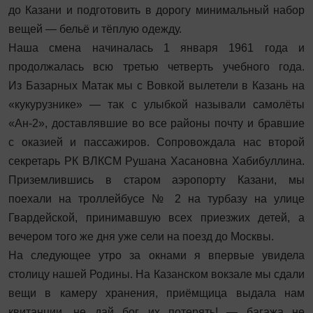
до Казани и подготовить в дорогу минимальный набор
вещей — бельё и тёплую одежду.
Наша смена начиналась 1 января 1961 года и
продолжалась всю третью четверть учебного года.
Из Базарных Матак мы с Вовкой вылетели в Казань на
«кукурузнике» — так с улыбкой называли самолёты
«Ан-2», доставлявшие во все районы почту и бравшие
с оказией и пассажиров. Сопровождала нас второй
секретарь РК ВЛКСМ Рушана Хасановна Хабибуллина.
Приземлившись в старом аэропорту Казани, мы
поехали на троллейбусе № 2 на турбазу на улице
Гвардейской, принимавшую всех приезжих детей, а
вечером того же дня уже сели на поезд до Москвы.
На следующее утро за окнами я впервые увидела
столицу нашей Родины. На Казанском вокзале мы сдали
вещи в камеру хранения, приёмщица выдала нам
квитанции, не дай бог их потерять! — багажа не