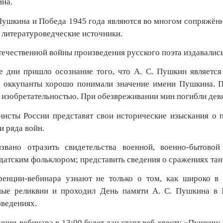
на.
 Пушкина и Победа 1945 года являются во многом сопряжён
 литературоведческие источники.
ечественной войны произведения русского поэта издавались
 дни пришло осознание того, что А. С. Пушкин являетс
 оккупанты хорошо понимали значение имени Пушкина. П
й изобретательностью. При обезвреживании мин погибли дев
исты России представят свои исторические изыскания о 
и ряда войн.
звано отразить свидетельства военной, военно-бытово
датским фольклором; представить сведения о сражениях тан
ренции-вебинара узнают не только о том, как широко в 
ные реликвии и проходил День памяти А. С. Пушкина в 
ведениях.
ции-вебинара в 13:00 будет дан старт веб-квесту «Пушкин: