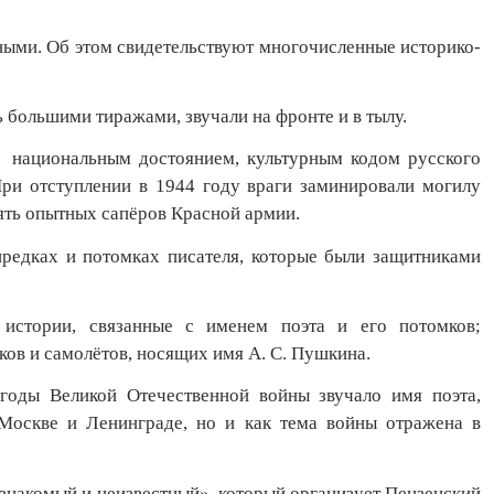
ными. Об этом свидетельствуют многочисленные историко-
 большими тиражами, звучали на фронте и в тылу.
я национальным достоянием, культурным кодом русского
ри отступлении в 1944 году враги заминировали могилу
ять опытных сапёров Красной армии.
предках и потомках писателя, которые были защитниками
й истории, связанные с именем поэта и его потомков;
ков и самолётов, носящих имя А. С. Пушкина.
годы Великой Отечественной войны звучало имя поэта,
Москве и Ленинграде, но и как тема войны отражена в
 знакомый и неизвестный», который организует Пензенский