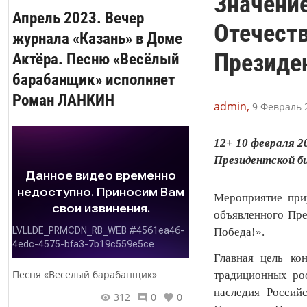
Значение
Апрель 2023. Вечер
Отечеств
журнала «Казань» в Доме
Президе
Актёра. Песню «Весёлый
барабанщик» исполняет
Роман ЛАНКИН
admin,
9 Февраль 2
12+ 10 февраля 2
Президентской би
Мероприятие при
объявленного Пр
Победа!».
Главная цель ко
Песня «Веселый барабанщик»
традиционных рос
наследия Россий
312
0
0