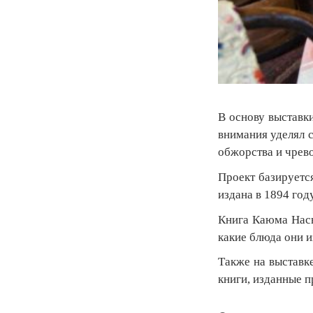
В основу выставк
внимания уделял с
обжорства и чрев
Проект базируетс
издана в 1894 год
Книга Каюма Насы
какие блюда они и
Также на выставк
книги, изданные п