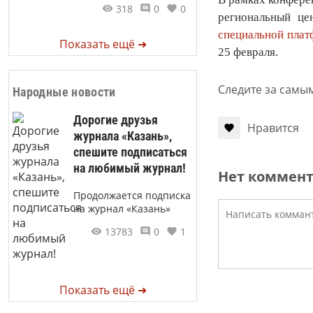
318
0
0
региональный це
специальной пла
Показать ещё ➜
25 февраля.
Следите за самы
Народные новости
Дорогие друзья
Нравится
журнала «Казань»,
спешите подписаться
на любимый журнал!
Нет коммен
Продолжается подписка
на журнал «Казань»
13783
0
1
Показать ещё ➜