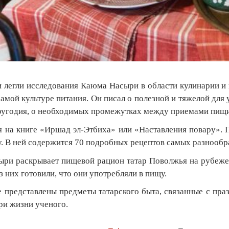
и легли исследования Каюма Насыри в области кулинарии и
амой культуре питания. Он писал о полезной и тяжелой для
оугодия, о необходимых промежутках между приемами пищи и
я на книге «Иршад эл-Этбиха» или «Наставления повару». П
у. В ней содержится 70 подробных рецептов самых разнообр
ри раскрывает пищевой рацион татар Поволжья на рубеже 
з них готовили, что они употребляли в пищу.
е представлены предметы татарского быта, связанные с п
ри жизни ученого.