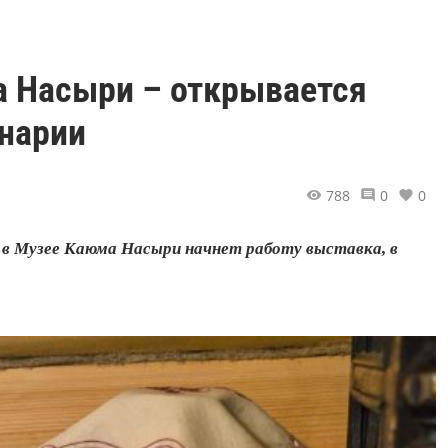
а Насыри – открывается
инарии
788
0
0
, в Музее Каюма Насыри начнет работу выставка, в