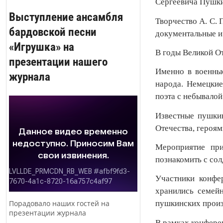
Сергеевича Пушки
Выступление ансамбля
Творчество А. С.
бардовской песни
документальные и
«Игрушка» на
В годы Великой От
презентации нашего
Именно в военные
журнала
народа. Немецкие
поэта с небывало
Известные пушкин
Отечества, героям
Мероприятие при
познакомить с сол
Участники конфе
хранились семей
Порадовало наших гостей на
пушкинских произ
презентации журнала
В рамках конферен