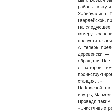
мы с Вовкой вы
районы почту и
Хабибуллина. 
Гвардейской, п
На следующее 
камеру хранен
пропустить свой
А теперь пред
деревенски — в
обращали. Нас 
о которой им
проинструктиро
станция…»
На Красной пло
внутрь, Мавзол
Проведя таким
«Счастливые ре