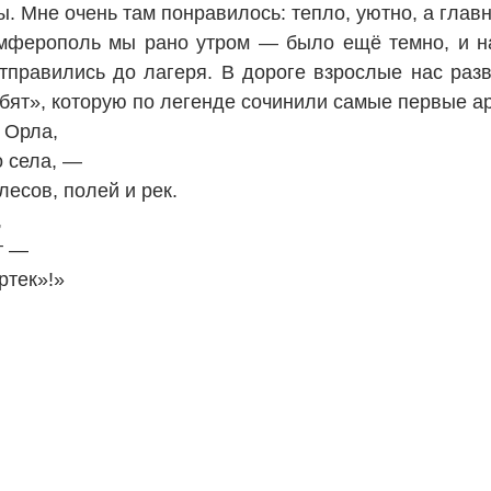
. Мне очень там понравилось: тепло, уютно, а глав
мферополь мы рано утром — было ещё темно, и на
тправились до лагеря. В дороге взрослые нас раз
ребят», которую по легенде сочинили самые первые а
 Орла,
о села, —
лесов, полей и рек.
,
т —
ртек»!»