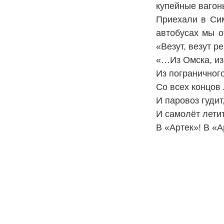
купейные вагоны
Приехали в Си
автобусах мы о
«Везут, везут 
«…Из Омска, из
Из пограничног
Со всех концов 
И паровоз гудит
И самолёт лети
В «Артек»! В «А