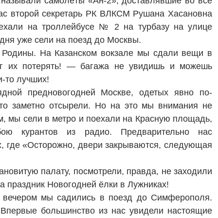
й называли самолёты «Ан-2», доставлявшие во все
нас второй секретарь РК ВЛКСМ Рушана Хасановна
оехали на троллейбусе № 2 на турбазу на улице
дня уже сели на поезд до Москвы.
 Родины. На Казанском вокзале мы сдали вещи в
ог их потерять! — багажа не увидишь и можешь
и-то лучших!
ядной предновогодней Москве, одетых явно по-
 то заметно отсырели. Но на это мы внимания не
, мы сели в метро и поехали на Красную площадь,
ою курантов из радио. Предварительно нас
ах, где «Осторожно, двери закрываются, следующая
новитую палату, посмотрели, правда, не заходили
на праздник Новогодней ёлки в Лужниках!
е вечером мы садились в поезд до Симферополя.
 Впервые большинство из нас увидели настоящие