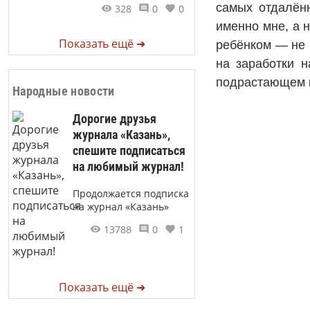
самых отдалённ
328
0
0
именно мне, а 
Показать ещё ➜
ребёнком — не 
на заработки 
подрастающем п
Народные новости
Дорогие друзья
журнала «Казань»,
спешите подписаться
на любимый журнал!
Продолжается подписка
на журнал «Казань»
13788
0
1
Показать ещё ➜