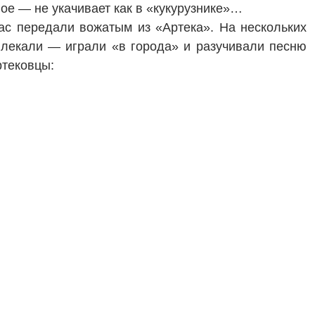
ное — не укачивает как в «кукурузнике»…
с передали вожатым из «Артека». На нескольких
влекали — играли «в города» и разучивали песню
ртековцы: