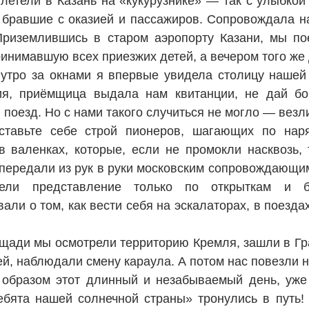
летели в Казань на «кукурузнике» — так с улыбко
 бравшие с оказией и пассажиров. Сопровождала 
Приземлившись в старом аэропорту Казани, мы п
ринимавшую всех приезжих детей, а вечером того же 
утро за окнами я впервые увидела столицу нашей
ия, приёмщица выдала нам квитанции, не дай б
 поезд. Но с нами такого случиться не могло — везл
ставьте себе строй пионеров, шагающих по нар
 валенках, которые, если не промокли насквозь,
передали из рук в руки московским сопровождающим
ели представление только по открыткам и б
вали о том, как вести себя на эскалаторах, в поезд
щади мы осмотрели территорию Кремля, зашли в Гра
ей, наблюдали смену караула. А потом нас повезли 
 образом этот длинный и незабываемый день, уж
бята нашей солнечной страны» тронулись в путь!