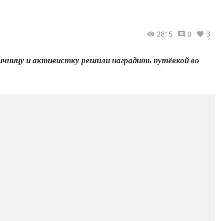
2815
0
3
ичницу и активистку решили наградить путёвкой во