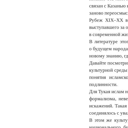
связан с Казанью 
заново переосмыс
Рубеж XIX–XX ве
выступавшего за 
в современной жи
В литературе это
о будущем народа.
новому знанию, г
Давайте посмотри
культурной среды 
понятия исламск
подлинности.
Для Тукая ислам н
формализма, неве
искажений. Такая
соединялось с ув
В этом же культу
национального бу