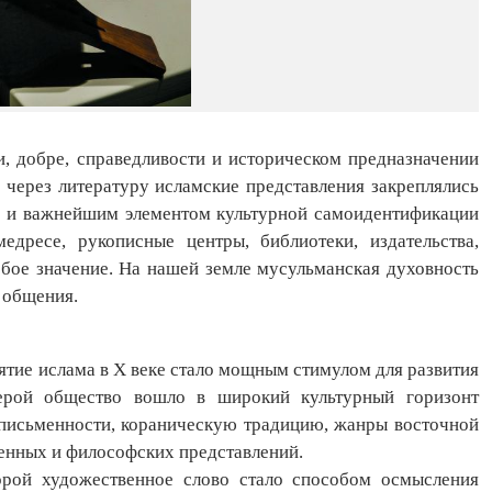
и, добре, справедливости и историческом предназначении
 через литературу исламские представления закреплялись
 но и важнейшим элементом культурной самоидентификации
едресе, рукописные центры, библиотеки, издательства,
обое значение. На нашей земле мусульманская духовность
 общения.
нятие ислама в X веке стало мощным стимулом для развития
верой общество вошло в широкий культурный горизонт
 письменности, кораническую традицию, жанры восточной
венных и философских представлений.
орой художественное слово стало способом осмысления