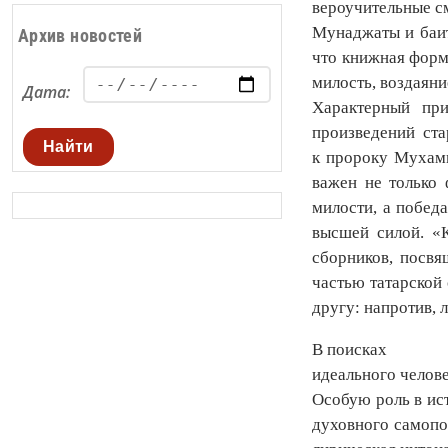
вероучительные с
Мунаджаты и баит
Архив новостей
что книжная форма
милость, воздаян
Дата:
Характерный пр
произведений ст
Найти
к пророку Мухамм
важен не только 
милости, а побед
высшей силой. «
сборников, посвя
частью татарской
другу: напротив, 
В поисках
идеального челов
Особую роль в ист
духовного самопо