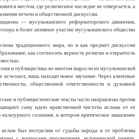
овится местом, где религиозное наследие не отвергается, а
азвития печати и общественной дискуссии.
дидизма — мусульманского реформаторского движения,
гозора и более активное участие мусульманского общества
основа традиционного мира, но и как предмет дискуссии
разование, как соотносить верность религии и открытость
овостью.
эзия и публицистика во многом выросли из мусульманской
не исчезают, лишь находят новое звучание. Через ключевые
ственности, общественной ответственности и духовной
ческие и публицистические тексты часто направлены против
защищают саму идею нравственной чистоты ислама от её
о-культурного сознания, в котором критическое мышление
о ислам был неотделим от судьбы народа и от проблемы
вязана с вопросами просвещения, исторической памяти,