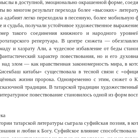
мыслы в доступной, эмоционально окрашенной форме, соед
ы во многом результат перехода более «высоких» литерат
 әдәбият легко переходила в песенную, более мобильную фо
ие и судьба, получали устойчивое художественное выражени
имер такого соединения книжного и народного уровн
аротатарского репертуара. В центре сюжета — обезглавл
аду и хазрату Али, а чудесное избавление от беды стано
фантастический характер повествования, но и его духовн
а над злом — как нравственная закономерность мира, в кот
Кисекбаш китабы» существовала в тесной связи с «офици
щённых жизни пророка. Одновременно с этим, сюжет о Ки
 сказочной традиции. В татарской традиции художественный
литературное повествование становилось одной из форм восп
ека
ории татарской литературы сыграла суфийская поэзия, в ко
знания и любви к Богу. Суфийское влияние способствовало 