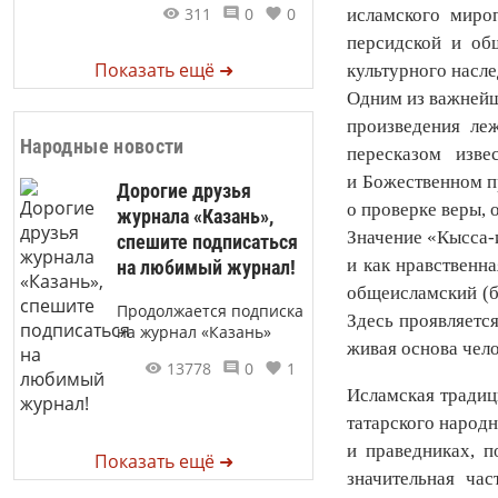
311
0
0
исламского мироп
персидской и об
Показать ещё ➜
культурного насле
Одним из важнейш
произведения ле
Народные новости
пересказом изве
и Божественном пр
Дорогие друзья
о проверке веры, 
журнала «Казань»,
Значение «Кысса-и
спешите подписаться
и как нравственна
на любимый журнал!
общеисламский (б
Продолжается подписка
Здесь проявляется
на журнал «Казань»
живая основа чело
13778
0
1
Исламская традиц
татарского народн
и праведниках, п
Показать ещё ➜
значительная ча