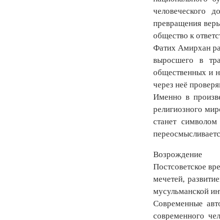
человеческого д
превращения веры
общество к ответс
Фатих Амирхан ра
выросшего в тра
общественных и н
через неё проверя
Именно в произве
религиозного мир
станет символом 
переосмысливаетс
Возрождение
Постсоветское вре
мечетей, развити
мусульманской ин
Современные авто
современного чел