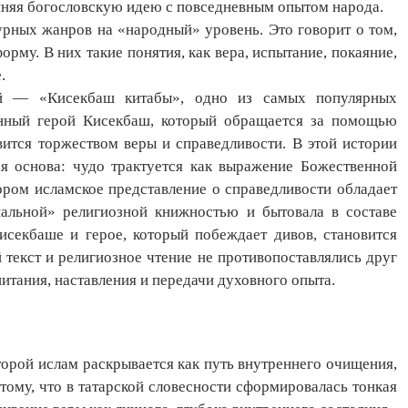
иняя богословскую идею с повседневным опытом народа.
урных жанров на «народный» уровень. Это говорит о том,
рму. В них такие понятия, как вера, испытание, покаяние,
е.
ей — «Кисекбаш китабы», одно из самых популярных
енный герой Кисекбаш, который обращается за помощью
вится торжеством веры и справедливости. В этой истории
ая основа: чудо трактуется как выражение Божественной
ором исламское представление о справедливости обладает
альной» религиозной книжностью и бытовала в составе
секбаше и герое, который побеждает дивов, становится
 текст и религиозное чтение не противопоставлялись друг
итания, наставления и передачи духовного опыта.
торой ислам раскрывается как путь внутреннего очищения,
тому, что в татарской словесности сформировалась тонкая