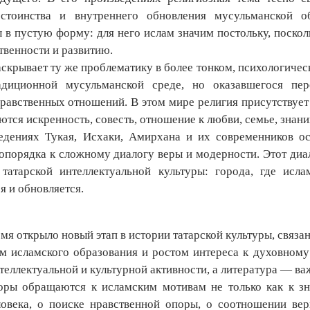
остоинства и внутреннего обновления мусульманской 
 в пустую форму: для него ислам значим постольку, поско
твенности и развитию.
скрывает ту же проблематику в более тонком, психологичес
диционной мусульманской среде, но оказавшегося пе
равственных отношений. В этом мире религия присутствует 
ются искренность, совесть, отношение к любви, семье, знан
дениях Тукая, Исхаки, Амирхана и их современников ос
опорядка к сложному диалогу веры и модерности. Этот диал
татарской интеллектуальной культуры: города, где исл
я и обновляется.
мя открыло новый этап в истории татарской культуры, связ
ем исламского образования и ростом интереса к духовному
теллектуальной и культурной активности, а литература — в
ры обращаются к исламским мотивам не только как к зна
овека, о поиске нравственной опоры, о соотношении вер