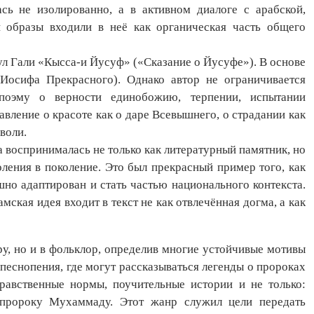
ась не изолированно, а в активном диалоге с арабской,
 образы входили в неё как органическая часть общего
л Гали «Кысса-и Йусуф» («Сказание о Йусуфе»). В основе
Иосифа Прекрасного). Однако автор не ограничивается
 поэму о верности единобожию, терпении, испытании
вление о красоте как о даре Всевышнего, о страдании как
воли.
 воспринималась не только как литературный памятник, но
оления в поколение. Это был прекрасный пример того, как
о адаптирован и стать частью национального контекста.
ская идея входит в текст не как отвлечённая догма, а как
у, но и в фольклор, определив многие устойчивые мотивы
песнопения, где могут рассказываться легенды о пророках
нравственные нормы, поучительные истории и не только:
 пророку Мухаммаду. Этот жанр служил цели передать