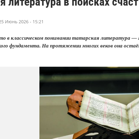
я литература в поисках счас
25 Июнь 2026 - 15:21
что в классическом понимании татарская литература — 
ого фундамента. На протяжении многих веков она оста