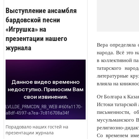
Выступление ансамбля
бардовской песни
«Игрушка» на
презентации нашего
Вера определяла 
журнала
народа. Всё это 
в коллективной п
татарского народ
литературные кру
влияла на книжнос
От Болгара к Каза
Истоки татарской 
письменности, о
мусульманского В
Порадовало наших гостей на
религиозно‑дидак
презентации журнала
Со временем име