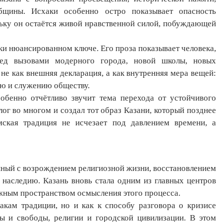
общины. Исхаки особенно остро показывает опасность
льку он остаётся живой нравственной силой, побуждающей
ки нюансированном ключе. Его проза показывает человека,
ред вызовами модерного города, новой школы, новых
не как внешняя декларация, а как внутренняя мера вещей:
ию и служению обществу.
обенно отчётливо звучит тема перехода от устойчивого
ог во многом и создал тот образ Казани, который позднее
амская традиция не исчезает под давлением времени, а
анный с возрождением религиозной жизни, восстановлением
 наследию. Казань вновь стала одним из главных центров
ажным пространством осмысления этого процесса.
кам традиции, но и как к способу разговора о кризисе
ы и свободы, религии и городской цивилизации. В этом