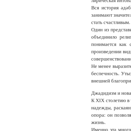
лирическая интона
Вся история әдә
занимают значител
стать счастливым.
Один из представ
объединило рели
понимается как 
произведении видн
совершенствовани
Не менее выразите
беспечность. Уты
внешней благопри
Джадидизм и нова
К XIX столетию в
надежды, раскаян
опора: он позвол
жизнь.
Именно эта много