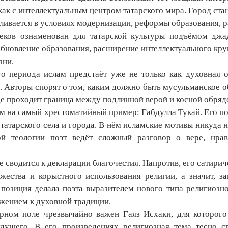
как с интеллектуальным центром татарского мира. Город стан
ливается в условиях модернизации, реформы образования, р
ков ознаменован для татарской культуры подъёмом джа
обновление образования, расширение интеллектуального кру
зни.
го периода ислам предстаёт уже не только как духовная 
 Авторы спорят о том, каким должно быть мусульманское об
де проходит граница между подлинной верой и косной обряд
м на самый хрестоматийный пример: Габдулла Тукай. Его по
татарского села и города. В нём исламские мотивы никуда 
ой теологии поэт ведёт сложный разговор о вере, нрав
е сводится к декларации благочестия. Напротив, его сатири
жества и корыстного использования религии, а значит, 
 позиция делала поэта выразителем нового типа религиозн
ажением к духовной традиции.
рном поле чрезвычайно важен Гаяз Исхаки, для которог
дущего. В его произведениях религиозная тема тесно с