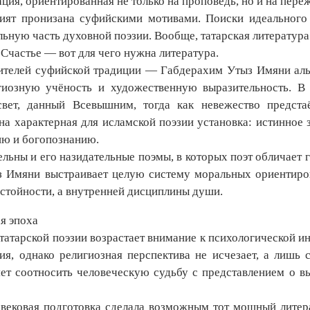
ция, ориентированная не только на проповедь, но и на пере
бият пронизана суфийскими мотивами. Поиски идеальног
ьную часть духовной поэзии. Вообще, татарская литература 
 Счастье — вот для чего нужна литература.
ителей суфийской традиции — Габдерахим Утыз Имяни аль-Б
гиозную учёность и художественную выразительность. В
свет, данный Всевышним, тогда как невежество предст
а характерная для исламской поэзии установка: истинное з
ю и богопознанию.
льны и его назидательные поэмы, в которых поэт обличает 
з Имяни выстраивает целую систему моральных ориентиров,
стойности, а внутренней дисциплины души.
я эпоха
 татарской поэзии возрастает внимание к психологической 
ия, однако религиозная перспектива не исчезает, а лишь 
яет соотносить человеческую судьбу с представлением о 
вековая подготовка сделала возможным тот мощный литер