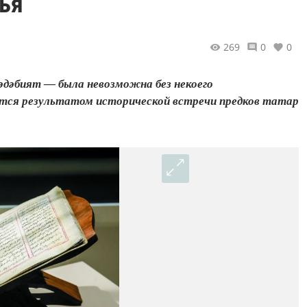
тья
269
0
0
әдәбият — была невозможна без некоего
ётся результатом исторической встречи предков татар