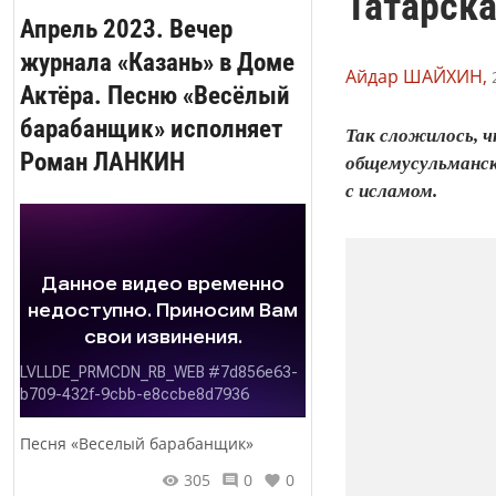
Татарска
Апрель 2023. Вечер
журнала «Казань» в Доме
Айдар ШАЙХИН,
Актёра. Песню «Весёлый
барабанщик» исполняет
Так сложилось, 
Роман ЛАНКИН
общемусульманск
с исламом.
Песня «Веселый барабанщик»
305
0
0