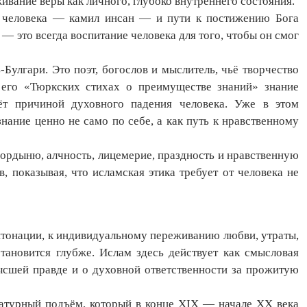
живание веры как личного, глубоко внутреннего состояния.
о человека — камил инсан — и пути к постижению Бога
— это всегда воспитание человека для того, чтобы он смог
улгари. Это поэт, богослов и мыслитель, чьё творчество
 его «Тюркских стихах о преимуществе знаний» знание
аёт причиной духовного падения человека. Уже в этом
нание ценно не само по себе, а как путь к нравственному
гордыню, алчность, лицемерие, праздность и нравственную
 показывая, что исламская этика требует от человека не
интонации, к индивидуальному переживанию любви, утраты,
становится глубже. Ислам здесь действует как смысловая
высшей правде и о духовной ответственности за прожитую
атурный подъём, который в конце XIX — начале XX века