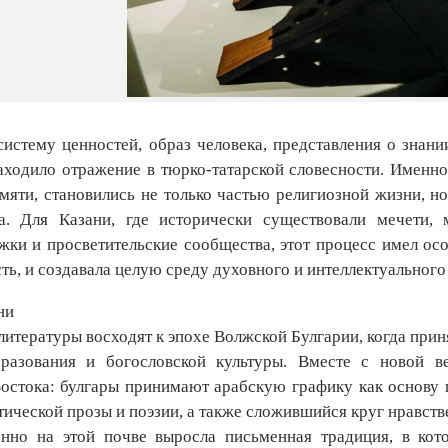
систему ценностей, образ человека, представления о знани
находило отражение в тюрко-татарской словесности. Именно
амяти, становились не только частью религиозной жизни,
а. Для Казани, где исторически существовали мечети, м
жки и просветительские сообщества, этот процесс имел ос
ть, и создавала целую среду духовного и интеллектуального
ни
литературы восходят к эпохе Волжской Булгарии, когда при
бразования и богословской культуры. Вместе с новой 
остока: булгары принимают арабскую графику как основу
тической прозы и поэзии, а также сложившийся круг нравст
нно на этой почве выросла письменная традиция, в кот