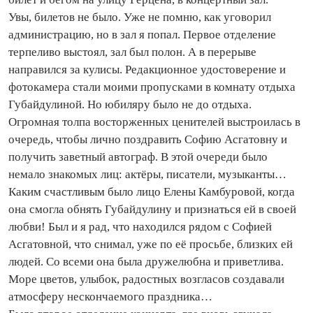
Увы, билетов не было. Уже не по­мню, как уговорил
администрацию, но в зал я попал. Первое отделение
терпеливо выстоял, зал был полон. А в перерыве
направился за кулисы. Редакционное удостоверение и
фотокамера стали моими пропусками в комнату отдыха
Губайдулиной. Но юбиляру было не до отдыха.
Огромная толпа восторженных ценителей выстроилась в
очередь, чтобы лично поздравить Софию Асгатовну и
получить заветный автограф. В этой очереди было
немало знакомых лиц: актёры, писатели, музыканты…
Каким счастливым было лицо Елены Камбуровой, ко­гда
она смогла обнять Губайдулину и признаться ей в своей
любви! Был и я рад, что находился рядом с Софией
Асгатовной, что снимал, уже по её просьбе, близких ей
людей. Со всеми она была дружелюбна и приветлива.
Море цветов, улыбок, радостных возгласов со­зда­вали
атмо­сферу нескончаемого праздника…