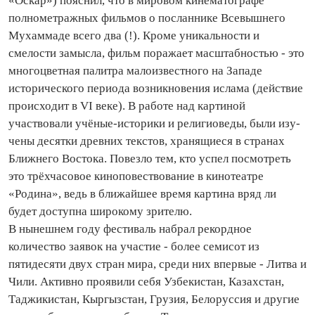
«Оскар») пояснил, что в мировом кинематографе
полнометражных фильмов о посланнике Всевышнего
Мухаммаде всего два (!). Кроме уникальности и
смелости замысла, фильм поражает масштабностью - это
многоцветная палитра малоизвестного на Западе
исторического периода возникновения ислама (действие
происходит в VI веке). В работе над картиной
участвовали учёные‑историки и религиоведы, были изу­
чены десятки древних текстов, хранящиеся в странах
Ближнего Востока. Повезло тем, кто успел посмотреть
это трёхчасовое киноповествование в кинотеа­тре
«Родина», ведь в ближайшее время картина вряд ли
будет доступна широкому зрителю.
В нынешнем году фестиваль набрал рекордное
количество заявок на участие - более семисот из
пятидесяти двух стран мира, среди них впервые - Литва и
Чили. Активно проявили себя Узбекистан, Казахстан,
Таджикистан, Кыргызстан, Грузия, Белоруссия и другие