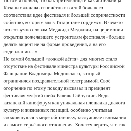
Потом я поняла, что как зрительница и как жительница
Казани ожидала от почётных гостей большего
соответствия идее фестиваля и большей сопричастности
событию, которым мы в Татарстане гордимся. В чём‑то
это созвучно словам Меджида Меджиди, на церемонии
открытия пожелавшего устроителям фестиваля «больше
делать акцент не на форме проведения, а на его
содержании…».
Но самой большой «ложкой дёгтя» для многих стало
отсутствие на фестивале министра культуры Российской
Федерации Владимира Мединского, который
ограничился поздравительной телеграммой. Своё
огорчение по этому поводу высказал и президент
фестиваля муфтий шейх Равиль Гайнутдин. Ведь
казанский кинофорум как уникальная площадка диалога
культур и жизненных позиций, особенно учитывая
сложившуюся в мире обстановку, заслуживает внимания
и самого серь­ёзного отношения. Хочется верить, что так