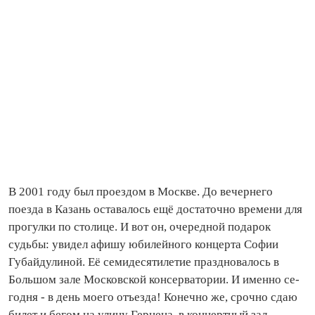
В 2001 году был проездом в Москве. До вечернего
поезда в Ка­зань оставалось ещё достаточно времени для
прогулки по столице. И вот он, очередной подарок
судьбы: увидел афишу юбилейного концерта Софии
Губайдулиной. Её семидесятилетие праздновалось в
Большом зале Московской консерватории. И именно се­
го­дня - в день моего отъезда! Конечно же, срочно сдаю
билет и бегом на улицу Герцена, в концертный зал.