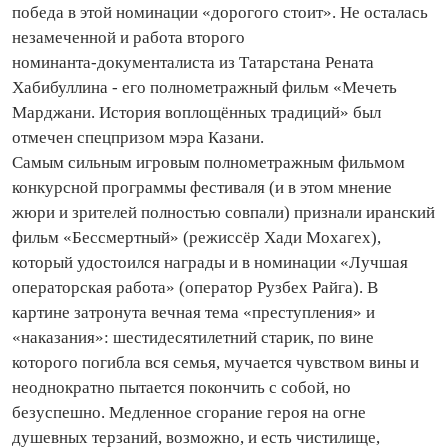
победа в этой номинации «дорогого стоит». Не осталась
незамеченной и работа второго
номинанта‑документалиста из Татарстана Рената
Хабибуллина - его полнометражный фильм «Мечеть
Марджани. История воплощённых традиций» был
отмечен спецпризом мэра Казани.
Самым сильным игровым полнометражным фильмом
конкурсной программы фестиваля (и в этом мнение
жюри и зрителей полностью совпали) признали иранский
фильм «Бессмертный» (режиссёр Хади Мохагех),
который удостоился награды и в номинации «Лучшая
операторская работа» (оператор Рузбех Райга). В
картине затронута вечная тема «пре­ступ­­ления» и
«наказания»: шестидесятилетний старик, по вине
которого погибла вся семья, мучается чувством вины и
неоднократно пытается покончить с собой, но
безуспешно. Медленное сгорание героя на огне
душевных терзаний, возможно, и есть чистилище,