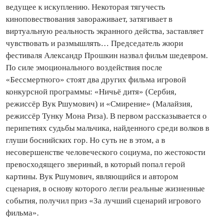
ведущее к искуплению. Некоторая тягучесть
киноповествования завораживает, затягивает в
виртуальную реальность экранного действа, заставляет
чувствовать и размышлять… Председатель жюри
фестиваля Александр Прошкин назвал фильм шедевром.
По силе эмоционального воздействия после
«Бессмертного» стоят два других фильма игровой
конкурсной программы: «Ничьё дитя» (Сербия,
режиссёр Вук Ршумович) и «Смирение» (Малайзия,
режиссёр Тунку Мона Риза). В первом рассказывается о
перипетиях судьбы мальчика, найденного среди волков в
глуши боснийских гор. Но суть не в этом, а в
несовершенстве человеческого социума, по жестокости
превосходящего звериный, в который попал герой
картины. Вук Ршумович, являющийся и автором
сценария, в основу которого легли реальные жизненные
события, получил приз «За лучший сценарий игрового
фильма».