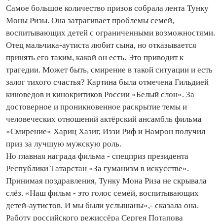
Самое большое количество призов собрала лента Тунку
Моны Ризы. Она затрагивает проблемы семей,
воспитывающих детей с ограниченными возможностями.
Отец мальчика‑аутиста любит сына, но отказывается
принять его таким, какой он есть. Это приводит к
трагедии. Может быть, смирение в такой ситуации и есть
залог тихого счастья? Картина была отмечена Гильдией
киноведов и кинокритиков России «Белый слон». За
достоверное и проникновенное раскрытие темы и
человеческих отношений актёрский ансамбль фильма
«Смирение» Хариц Хазиг, Иззи Риф и Намрон получил
приз за лучшую мужскую роль.
Но главная награда фильма - спецприз президента
Респуб­лики Татарстан «За гуманизм в искусстве».
Принимая поздравления, Тунку Мона Риза не скрывала
слёз. «Наш фильм - это голос семей, воспитывающих
детей‑аутистов. И мы были услышаны»,- сказала она.
Работу российского режиссёра Сергея Потапова