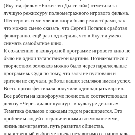
(Якутия, фильм «Божество Дьесегой») отметили за
лучшую режиссуру полнометражного игрового фильма.
Шестеро из семи членов жюри были режиссёрами, так
что можно смело сказать, что Сергей Потапов сработал
филигранно, ещё раз подтвердив, что в Якутии умеют
снимать самобытное кино.
К сожалению, в конкурсной программе игрового кино не
было ни одной татарстанской картины. Познакомиться с
творчеством земляков можно было через параллельные
программы. Судя по тому, что залы не пустовали и
зрители не скучали, работы наших земляков имели успех.
Всего призы фестиваля получили одинна­­дцать картин.
Все работы на кинофоруме полностью соответствовали
девизу «Через диалог культур - к культуре диалога».
Тематика фильмов с каждым годом расширяется. Это
проблемы людей с ограниченными возможностями,
жизнь иммигрантов, путь развития общества,
нравственный выбор человека независимо от на­цио­наль­­