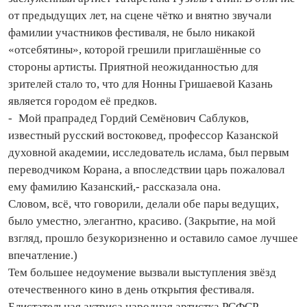
от предыдущих лет, на сцене чётко и внятно звучали
фамилии участников фестиваля, не было никакой
«отсебятины», которой грешили приглашённые со
стороны артисты. Приятной не­ожи­данностью для
зрителей стало то, что для Нонны Гришаевой Ка­зань
является городом её предков.
- Мой прапрадед Гордий Семёнович Саблуков,
известный русский востоковед, профессор Казанской
духовной академии, исследователь ислама, был первым
переводчиком Корана, а впоследствии царь пожаловал
ему фамилию Казанский,- рассказала она.
Словом, всё, что говорили, делали обе пары ведущих,
было уместно, элегантно, красиво. (Закрытие, на мой
взгляд, прошло безукоризненно и оставило самое лучшее
впечатление.)
Тем большее недоумение вызвали выступления звёзд
оте­че­ственного кино в день открытия фестиваля.
Блистательная актриса народная артистка РСФСР