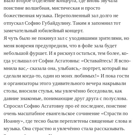
Было второе отделение концерта, где вновь звучала
поистине волшебная, мистическая и просто
божественная музыка. Переполненный зал долго не
отпускал Софию Губайдулину. Таким я запо­мнил тот
замечательный юбилейный концерт.
Я чуть было не покинул зал с уходившими зрителями, но
меня вовремя предуп­редили, что в фойе зала будет
небольшой фуршет. И я рискнул остаться, тем более, ко­
гда услы­шал от Софии Асгатовны: «Оставайтесь! Я вспо­
мнила вас,- сказала она, улыбаясь,- порт­рет, который вы
сделали ко­гда‑то, один из моих любимых!» И пока гости
и организаторы этого удивительного вечера накрывали
столы, вносили стулья, мы увлечённо беседовали, как
давние знакомые, понимающие друг друга с полуслова.
Спросил Софию Асгатовну про её последнее, поистине
очень масштабное евангельское сочинение «Страсти по
Иоанну», где тесно были переплетены священные слова и
музыка. Она страстно и увлечённо стала рассказывать.