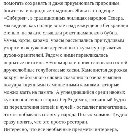
помогать сохранять и даже приумножать природные
богатства и народные традиции. Живя в этнодворе
«Сибирия», в традиционных жилищах народов Севера,
мы видели, как солнце встаёт над кажущейся бескрайней
степью, на закате слышали рокот шаманского бубна.
Чумы, юрты, карамо, урасы рассыпались причудливым
узором в окружении деревянных скульп­тур крылатых
духов‑хранителей. Рядом с ними перекликались
пернатые питомцы «Этномира» и приветствовали гостей
дружелюбные голубоглазые хаски. Каменистая дорожка
вокруг небольшого словно сказочного озера усыпана
полудрагоценными самоцветными камнями, которые
можно взять на память. А угнездившийся среди ивовых
кустов под сенью старых берёз домик, сотканный будто
из переплетения ветвей и лучей,- оставляет впечатление,
что ты побывал в гостях у народа Полых холмов. Трудно
сразу понять, что это просто ресторан.
Интересно, что все необычные предметы интерьера,