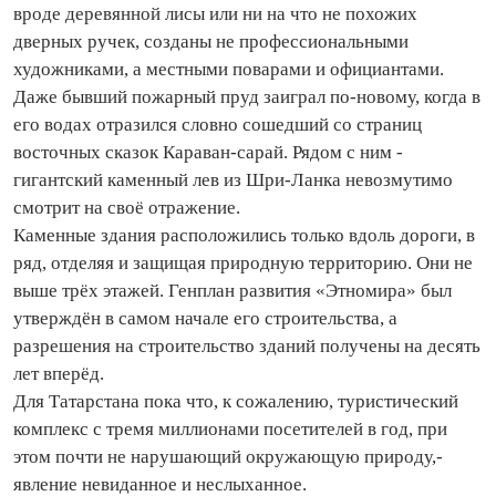
вроде деревянной лисы или ни на что не похожих
дверных ручек, со­зданы не профессио­нальными
художниками, а местными поварами и официантами.
Даже бывший пожарный пруд заиграл по‑новому, ко­гда в
его водах отра­зился словно сошедший со страниц
восточных сказок Караван‑сарай. Рядом с ним -
гигантский каменный лев из Шри‑Ланка невозмутимо
смотрит на своё отражение.
Каменные здания расположились только вдоль дороги, в
ряд, отделяя и защищая природную территорию. Они не
выше трёх этажей. Генплан развития «Этномира» был
утвер­ждён в самом начале его строи­тель­ства, а
разрешения на строи­тель­ство зданий получены на десять
лет вперёд.
Для Татарстана пока что, к сожалению, туристический
комплекс с тремя миллионами посетителей в год, при
этом по­чти не нарушающий окружающую природу,-
явление невиданное и неслыханное.