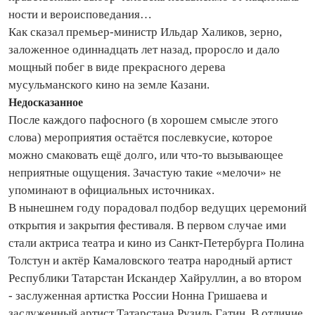
ности и вероисповедания…
Как сказал премь­ер‑министр Ильдар Халиков, зерно,
заложенное одинна­­дцать лет назад, проросло и дало
мощный побег в виде прекрасного дерева
мусульманского кино на земле Казани.
Недосказанное
После каждого пафосного (в хорошем смысле этого
слова) мероприятия остаётся послевкусие, которое
можно смаковать ещё долго, или что‑то вызывающее
неприятные ощущения. Зачастую такие «мелочи» не
упоминают в официальных источниках.
В нынешнем году порадовал подбор ведущих церемоний
открытия и закрытия фестиваля. В первом случае ими
стали актриса те­атра и кино из Санкт‑Петербурга Полина
Толстун и актёр Камаловского те­атра народный артист
Респуб­лики Татарстан Искандер Хайруллин, а во втором
- заслуженная артистка России Нонна Гришаева и
заслуженный артист Татарстана Рузиль Гатин. В отличие