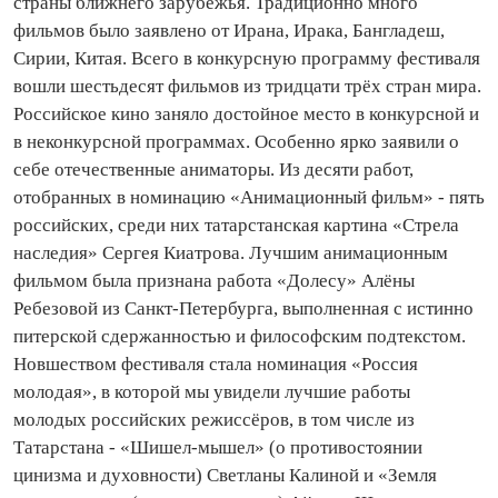
страны ближнего зарубежья. Традиционно много
фильмов было заявлено от Ирана, Ирака, Бангладеш,
Сирии, Китая. Всего в конкурсную программу фестиваля
вошли шестьдесят фильмов из три­­дцати трёх стран мира.
Российское кино заняло достойное место в конкурсной и
в неконкурсной программах. Особенно ярко заявили о
себе оте­че­ственные аниматоры. Из десяти работ,
отобранных в номинацию «Анимационный фильм» - пять
российских, среди них татарстанская картина «Стрела
наследия» Сергея Киатрова. Лучшим анимационным
фильмом была признана работа «Долесу» Алёны
Ребезовой из Санкт‑Петербурга, выполненная с истинно
питерской сдержанностью и философским подтекстом.
Новшеством фестиваля стала номинация «Россия
молодая», в которой мы увидели лучшие работы
молодых российских режиссёров, в том числе из
Татарстана - «Шишел‑мышел» (о противостоянии
цинизма и духовности) Светланы Калиной и «Земля