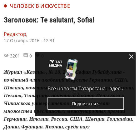
ЧЕЛОВЕК В ИСКУССТВЕ
Заголовок: Те salutant, Sofia!
Редактор,
17 Октябрь 2016 - 12:31
3201
0
0
Журнал «Казань», № 10, 2016 София Губайдулина -
почётный член академий искусств Германии, США,
Швеции, почётный профессор консерваторий Казани,
Все новости Татарстана - здесь
Пекина, Тяньцзиня, почётный доктор Йельского и
Чикагского университетов (США), лауреат
Подписаться
множества престижных международных премий
Германии, Италии, России, США, Швеции, Голландии,
Дании, Франции, Японии, среди них: