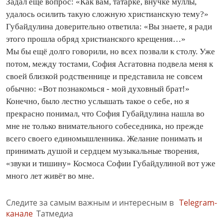
Задал ещё вопрос: «Как вам, татарке, внучке муллы,
удалось осилить такую сложную христианскую тему?»
Губайдулина доверительно ответила: «Вы знаете, я ради
этого прошла обряд христианского крещения…»
Мы бы ещё долго говорили, но всех позвали к столу. Уже
потом, между тостами, София Асгатовна подвела меня к
своей близкой родственнице и представила не совсем
обычно: «Вот познакомься - мой духовный брат!»
Конечно, было лестно услышать такое о себе, но я
прекрасно понимал, что София Губайдулина нашла во
мне не только внимательного собеседника, но прежде
всего своего единомышленника. Желание понимать и
принимать душой и сердцем музыкальные творения,
«звуки и тишину» Космоса Софии Губайдулиной вот уже
много лет живёт во мне.
Следите за самым важным и интересным в
Telegram-
канале
Татмедиа