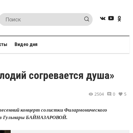
кты
Видео дня
елодий согревается душа»
2504
0
5
 весенний концерт солистки Филармонического
сов Гульнары БАЙНАЗАРОВОЙ.