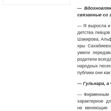
— Вдохновляю
связанные со 
— Я выросла и 
детства певцов
Шакирова, Альф
хры Сахабиево
умели передав
родители всегд
народных песен
публики они как
— Гульнара, а
— Фирменным бр
характерное д
не меняющие т