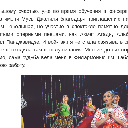
ьшому счастью, уже во время обучения в консерв
ра имени Мусы Джалиля благодаря приглашению на
ам небольшая, но участие в спектакле памятно дл
итыми оперными певцами, как Ахмет Агади, Альб
л Панджавидзе. И всё-таки я не стала связывать 
не проходила там прослушивания. Многие до сих пор
мо, сама судьба вела меня в Филармонию им. Габ
ою работу.