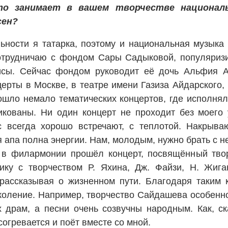
то занимает в вашем творчестве национал
сен?
ности я татарка, поэтому и национальная музыка
отрудничаю с фондом Сары Садыковой, популяризи
исы. Сейчас фондом руководит её дочь Альфия А
церты в Москве, в театре имени Газиза Айдарского
ошло немало тематических концертов, где исполня
икованы. Ни один концерт не проходит без моего
с всегда хорошо встречают, с теп­лотой. Накрыва
 апа полна энергии. Нам, молодым, нужно брать с н
 в филармонии прошёл концерт, посвящённый тво
лику с творчеством Р. Яхина, Дж. Файзи, Н. Жиг
рассказывая о жизненном пути. Благодаря таким 
коление. Например, творчество Сайдашева особенно
х драм, а песни очень созвучны народным. Как, 
огревается и поёт вместе со мной.