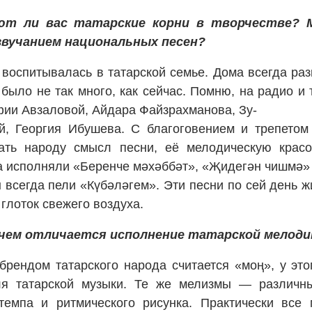
т ли вас татарские корни в творчестве? М
звучанием национальных песен?
воспитывалась в татарской семье. Дома всегда раз
 было не так много, как сейчас. Помню, на радио 
ии Авзаловой, Айдара Файзрахманова, Зу-
й, Георгия Ибушева. С благоговением и трепетом
ать народу смысл песни, её мелодическую красо
а исполняли «Беренче мәхәббәт», «Җидегән чишмә» 
 всегда пели «Күбәләгем». Эти песни по сей день ж
 глоток свежего воздуха.
 чем отличается исполнение татарской мелоди
ендом татарского народа считается «моң», у этог
ля татарской музыки. Те же мелизмы — различны
емпа и ритмического рисунка. Практически все