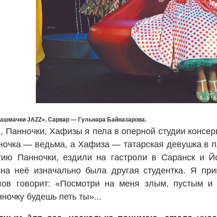
Башмачки JAZZ». Сарвар — Гульнара Байназарова.
, Панночки, Хафизы я пела в оперной студии консер
ночка — ведьма, а Хафиза — татарская девушка в п
тию Панночки, ездили на гастроли в Саранск и Й
 на неё изначально была другая студентка. Я пр
ов говорит: «Посмотри на меня злым, пустым и 
ночку будешь петь ты»...