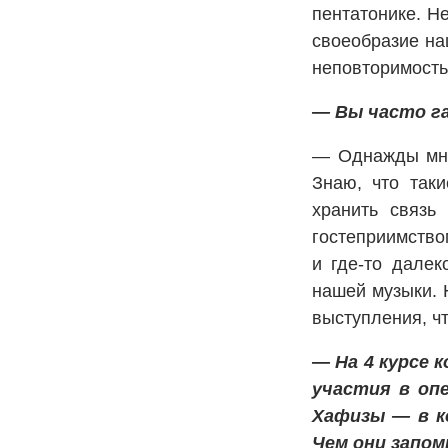
пентатонике. Не
своеобразие на
неповторимость
— Вы часто г
— Однажды мне 
Знаю, что так
хранить связь
гостеприимство
и где-то далек
нашей музыки. 
выступления, ч
— На 4 курсе 
участия в оп
Хафизы — в ко
Чем они запом