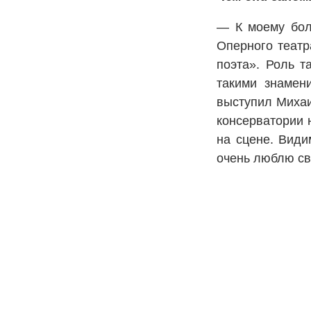
— К моему бол
Оперного теат
поэта». Роль т
такими знамен
выступил Михаи
консерватории 
на сцене. Види
очень люблю св