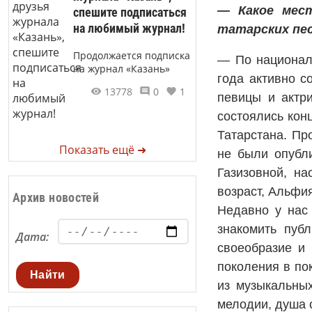
— Какое мес
спешите подписаться
на любимый журнал!
татарских пе
Продолжается подписка
— По националь
на журнал «Казань»
года активно с
13778
0
1
певицы и актр
состоялись кон
Татарстана. Пр
Показать ещё ➜
не были опуб­л
Газизовной, на
возраст, Альфия
Архив новостей
Недавно у нас
знакомить пуб­
Дата:
своеобразие и 
поколения в по
Найти
из музыкальны
мелодии, душа с