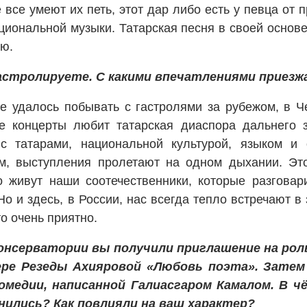
 все умеют их петь, этот дар либо есть у певца от 
циональной музыки. Татарская песня в своей основ
ю.
астролируете. С какими впечатлениями приезж
удалось побывать с гастролями за рубежом, в Че
ие концерты любит татарская диаспора дальнего 
 с татарами, национальной культурой, языком и
м, выступления пролетают на одном дыхании. Это
о живут наши соотечественники, которые разгова
Но и здесь, в России, нас всегда тепло встречают в
то очень приятно.
консерватории вы получили приглашение на ро
ере Резеды Ахияровой «Любовь поэта». Зате
медии, написанной Галиасгаром Камалом. В чё
нились? Как повлияли на ваш характер?