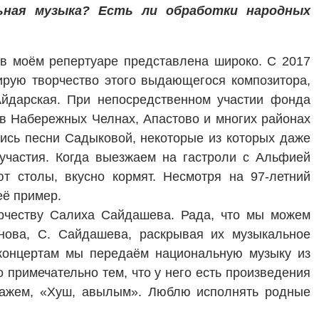
ьная музыка? Есть ли обработки народных
 в моём репертуаре представлена широко. С 2017
рую творчество этого выдающегося композитора,
йдарская. При непосредственном участии фонда
, в Набережных Челнах, Апастово и многих районах
лись песни Садыковой, некоторые из которых даже
 участия. Когда выезжаем на гастроли с Альфией
ют столы, вкусно кормят. Несмотря на 97‑летний
её пример.
рчеству Салиха Сайдашева. Рада, что мы можем
анова, С. Сайдашева, раскрывая их музыкальное
концертам мы передаём нацио­нальную музыку из
 примечательно тем, что у него есть произведения
скажем, «Хуш, авылым». Люблю исполнять родные