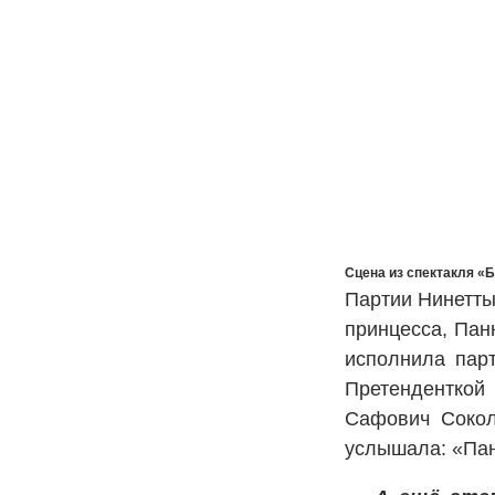
Сцена из спектакля «
Партии Нинетты
принцесса, Пан
исполнила пар
Претенденткой
Сафович Сокол
услышала: «Пан