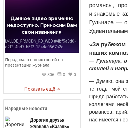
романсы, про
и знакомые к
Гульнара — о
Удивительным 
«За рубежом
наших компо
Порадовало наших гостей на
— Гульнара, в
презентации журнала
стилей и напр
306
0
0
— Думаю, она з
Показать ещё ➜
те годы мой ст
Придя работать
коллегами несё
Народные новости
романсов, арий
Дорогие друзья
нас имеется нес
журнала «Казань»,