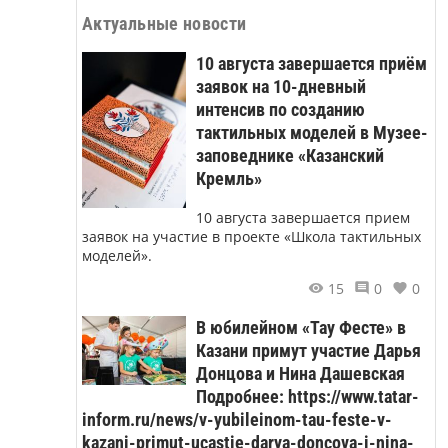
Актуальные новости
10 августа завершается приём
заявок на 10-дневный
интенсив по созданию
тактильных моделей в Музее-
заповеднике «Казанский
Кремль»
10 августа завершается прием
заявок на участие в проекте «Школа тактильных
моделей».
15
0
0
В юбилейном «Тау Фесте» в
Казани примут участие Дарья
Донцова и Нина Дашевская
Подробнее: https://www.tatar-
inform.ru/news/v-yubileinom-tau-feste-v-
kazani-primut-ucastie-darya-doncova-i-nina-