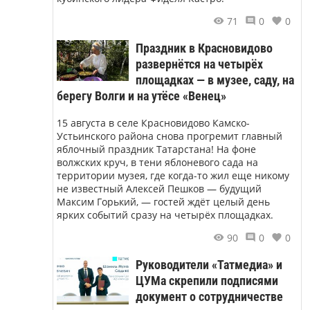
71
0
0
Праздник в Красновидово
развернётся на четырёх
площадках — в музее, саду, на
берегу Волги и на утёсе «Венец»
15 августа в селе Красновидово Камско-
Устьинского района снова прогремит главный
яблочный праздник Татарстана! На фоне
волжских круч, в тени яблоневого сада на
территории музея, где когда-то жил еще никому
не известный Алексей Пешков — будущий
Максим Горький, — гостей ждёт целый день
ярких событий сразу на четырёх площадках.
90
0
0
Руководители «Татмедиа» и
ЦУМа скрепили подписями
документ о сотрудничестве