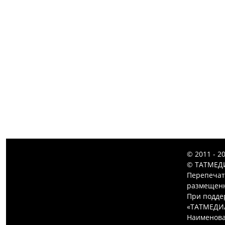
© 2011 - 2
© ТАТМЕДИ
Перепечат
размещенн
При подде
«ТАТМЕДИ
Наименова