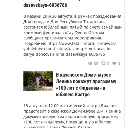
dasevskaya-6036786
В Казани 29 и 30 августа, в рамках празднования
Дня города и Дня Республики Татарстан,
состоится юбилейный, пятый по счету семейный
книжный фестиваль «Тау Фест». Об этом
сообщают организаторы мероприятия.
Подробнее: https://www.tatar-inform.ru/news/v-
yubileinom-tau-feste-v-kazani-primut-ucastie-
darya-doncova-i-nina-dasevskaya-6036786
68
0
0
В казанском Доме-музее
Ленина покажут программу
«100 лет с Фиделем» к
юбилею Кастро
13 августа в 12.00 поэтический театр «Диалог»
представит в казанском Доме-музее В.И. Ленина
документальную театрализованную программу
«100 лет с Фиделем», посвящённую юбилею
кубинского лидера Фиделя Кастро.