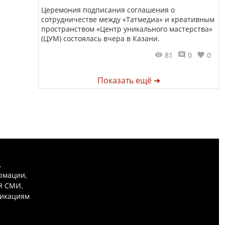
Церемония подписания соглашения о
сотрудничестве между «Татмедиа» и креативным
пространством «Центр уникального мастерства»
(ЦУМ) состоялась вчера в Казани.
81
0
0
Показать ещё ➜
.
рмации,
й СМИ.
никациям